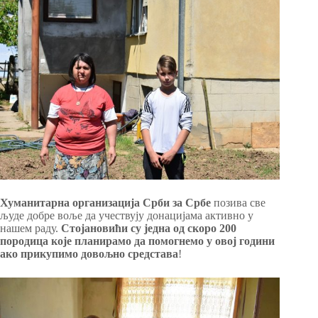
Хуманитарна организација Срби за Србе
позива све
људе добре воље да учествују донацијама активно у
нашем раду.
Стојановићи су једна од скоро 200
породица које планирамо да помогнемо у овој години
ако прикупимо довољно средстава
!