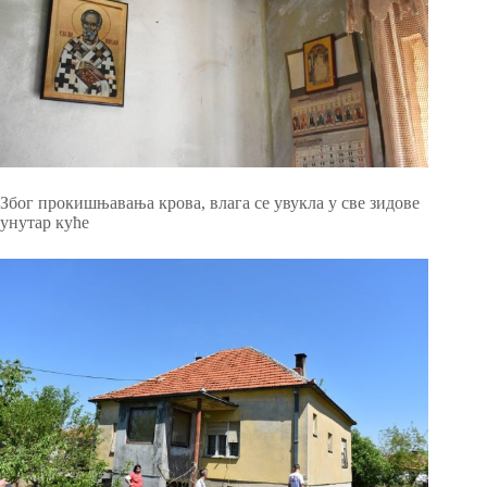
Због прокишњавања крова, влага се увукла у све зидове
унутар куће