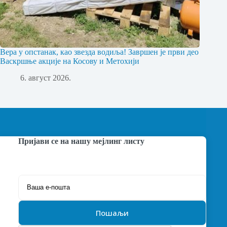
Вера у опстанак, као звезда водиља! Завршен је први део
Васкршње акције на Косову и Метохији
6. август 2026.
Пријави се на нашу мејлинг листу