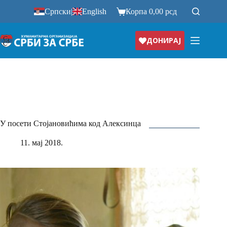
Прескочи
Српски
|
English
Корпа
0,00
рсд
на
ДОНИРАЈ
У посети Стојановићима код Алексинца
11. мај 2018.