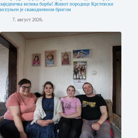
заједничка велика борба! Живот породице Крстевски
испуњен је свакодневном бригом
7. август 2026.