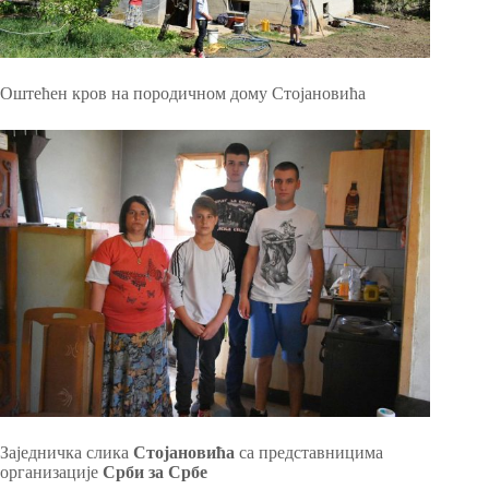
Оштећен кров на породичном дому Стојановића
Заједничка слика
Стојановића
са представницима
организације
Срби за Србе