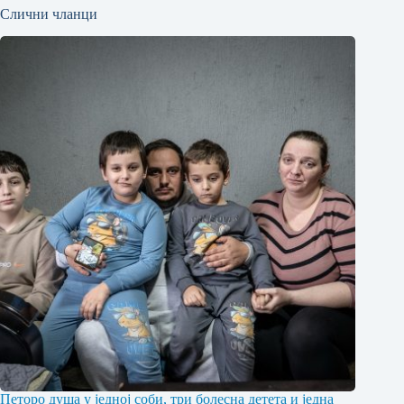
Слични чланци
Петоро душа у једној соби, три болесна детета и једна