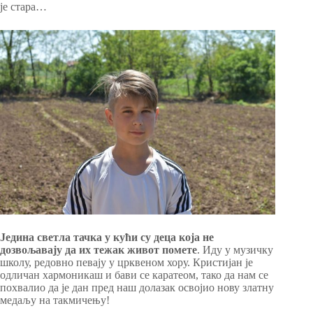
је стара…
Једина светла тачка у кући су деца која не
дозвољавају да их тежак живот помете
. Иду у музичку
школу, редовно певају у црквеном хору. Кристијан је
одличан хармоникаш и бави се каратеом, тако да нам се
похвалио да је дан пред наш долазак освојио нову златну
медаљу на такмичењу!