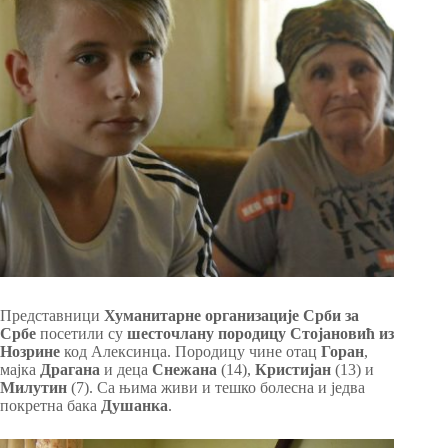
Представници
Хуманитарне организације Срби за
Србе
посетили су
шесточлану породицу Стојановић из
Нозрине
код Алексинца. Породицу чине отац
Горан
,
мајка
Драгана
и деца
Снежана
(14),
Кристијан
(13) и
Милутин
(7). Са њима живи и тешко болесна и једва
покретна бака
Душанка
.