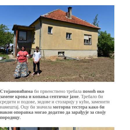
Стојановићима
би првенствено требала
помоћ око
замене крова и копања септичке јаме
. Требало би
средити и подове, зидове и столарију у кући, заменити
намештај. Оцу би значила
моторна тестера како би
након опоравка могао додатно да зарађује за своју
породицу
.