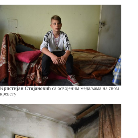
Кристијан Стојановић
са освојеним медаљама на свом
кревету