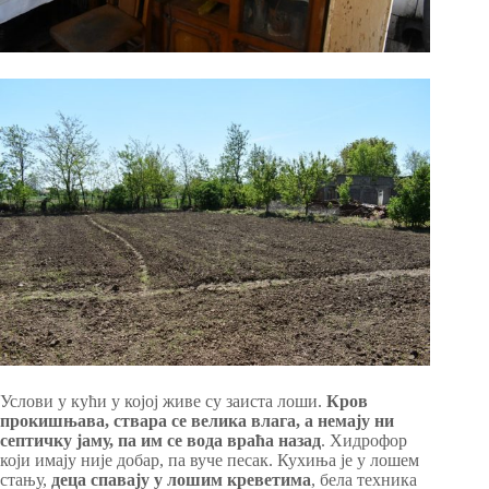
Услови у кући у којој живе су заиста лоши.
Кров
прокишњава, ствара се велика влага, а немају ни
септичку јаму, па им се вода враћа назад
. Хидрофор
који имају није добар, па вуче песак. Кухиња је у лошем
стању,
деца спавају у лошим креветима
, бела техника