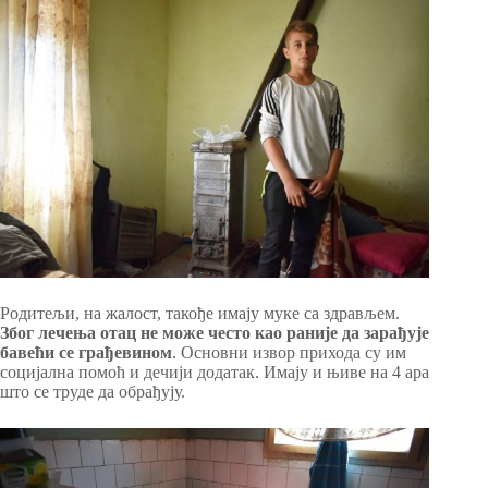
Родитељи, на жалост, такође имају муке са здрављем.
Због лечења отац не може често као раније да зарађује
бавећи се грађевином
. Основни извор прихода су им
социјална помоћ и дечији додатак. Имају и њиве на 4 ара
што се труде да обрађују.