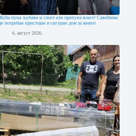
Кућа пуна љубави и слоге али препуна влаге! Савићима
је потребан пристојан и сигуран дом за живот
6. август 2026.