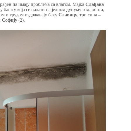
 урађен па имају проблема са влагом. Мајка
Слађана
у башту која се налази на једном дунуму земљишта,
ом и трудом издржавају баку
Славицу
, три сина –
и
Софију
(2).