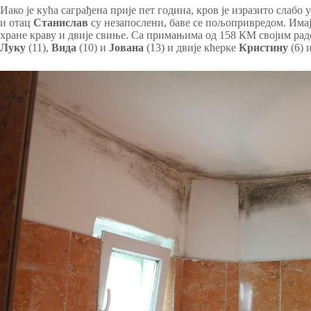
Иако је кућа саграђена прије пет година, кров је изразито слабо
и отац
Станислав
су незапослени, баве се пољопривредом. Имај
хране краву и двије свиње. Са примањима од 158 КМ својим рад
Луку
(11),
Вида
(10) и
Јована
(13) и двије кћерке
Кристину
(6) 