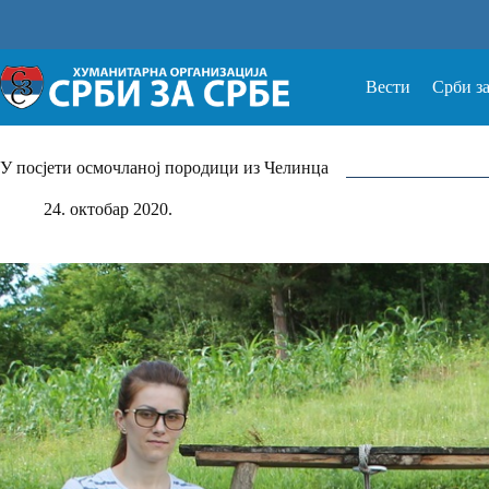
Прескочи
на
Вести
Срби з
У посjети осмочланој породици из Челинца
24. октобар 2020.