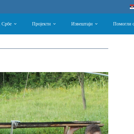
а Србе
Пројекти
Извештаји
Помогли 