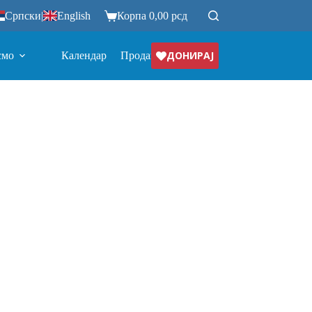
Српски
|
English
Корпа
0,00
рсд
ДОНИРАЈ
смо
Календар
Продавница