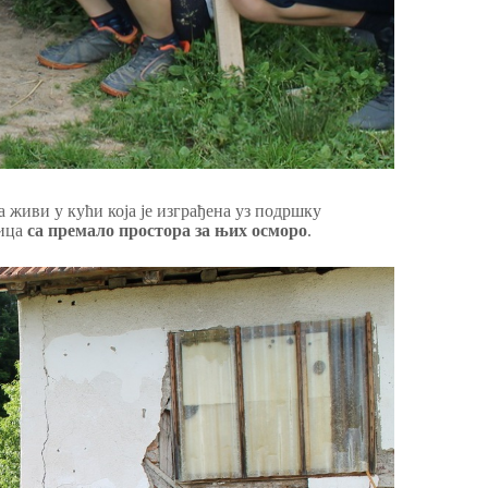
 живи у кући која је изграђена уз подршку
ница
са премало простора за њих осморо
.