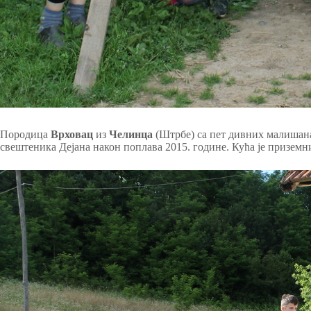
Породица
Врховац
из
Челинца
(Штрбе) са пет дивних малишана
свештеника Дејана након поплава 2015. године. Кућа је призем