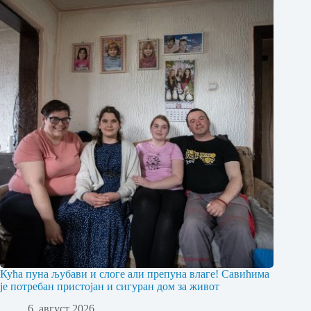
Кућа пуна љубави и слоге али препуна влаге! Савићима
је потребан пристојан и сигуран дом за живот
6. август 2026.