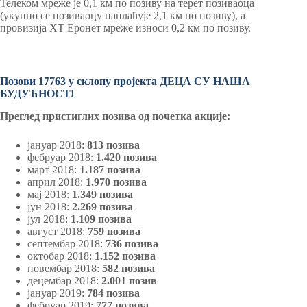
Телеком мреже је 0,1 км по позиву на терет позиваоца
(укупно се позиваоцу наплаћује 2,1 км по позиву), а
провизија ХТ Еронет мреже износи 0,2 км по позиву.
Позови 17763 у склопу пројекта ДЕЦА СУ НАША
БУДУЋНОСТ!
Преглед пристиглих позива од почетка акције:
јануар 2018:
813 позива
фебруар 2018:
1.420 позива
март 2018:
1.187 позива
април 2018:
1.970 позива
мај 2018:
1.349 позива
јун 2018:
2.269 позива
јул 2018:
1.109 позива
август 2018:
759 позива
септембар 2018:
736 позива
октобар 2018:
1.152 позива
новембар 2018:
582 позива
децембар 2018:
2.001 позив
јануар 2019:
784 позива
фебруар 2019:
777 позива