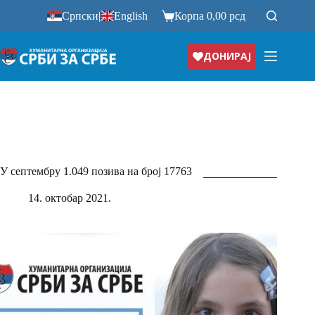
Прескочи
Српски
|
English
Корпа
0,00
рсд
на
ДОНИРАЈ
У септембру 1.049 позива на број 17763
14. октобар 2021.