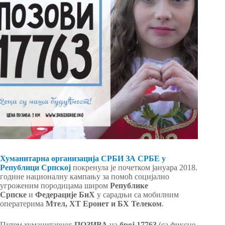
Хуманитарна организација СРБИ ЗА СРБЕ у
Републици Српској
покренула је почетком јануара 2018.
године националну кампању за помоћ социјално
угроженим породицама широм
Републике
Српске
и
Федерације БиХ
у сарадњи са мобилним
оператерима
Мтел, ХТ Еронет и БХ Телеком
.
Путем хуманитарног
ПОЗИВА
на
број 17763
(са фиксне