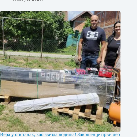
Вера у опстанак, као звезда водиља! Завршен је први део