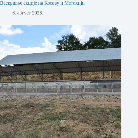
Васкршње акције на Косову и Метохији
6. август 2026.