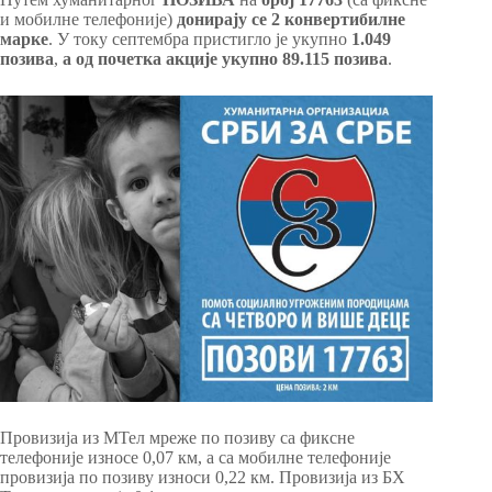
и мобилне телефоније)
донирају се 2 конвертибилне
марке
. У току септембра пристигло је укупно
1.049
позива
,
а од почетка акције укупно 89.115 позива
.
Провизија из МТел мреже по позиву са фиксне
телефоније износе 0,07 км, а са мобилне телефоније
провизија по позиву износи 0,22 км. Провизија из БХ