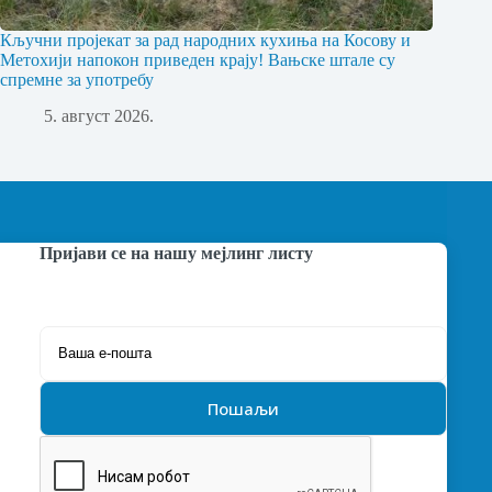
Кључни пројекат за рад народних кухиња на Косову и
Метохији напокон приведен крају! Вањске штале су
спремне за употребу
5. август 2026.
Пријави се на нашу мејлинг листу