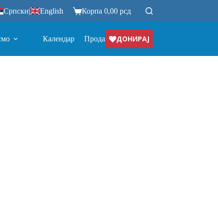
Српски
|
English
Корпа
0,00
рсд
ДОНИРАЈ
смо
Календар
Продавница