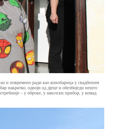
сао и повремено ради као конобарица у свадбеним
 бар накратко, одвоји од дјеце и обезбиједи нешто
потребније – у оброке, у школски прибор, у комад