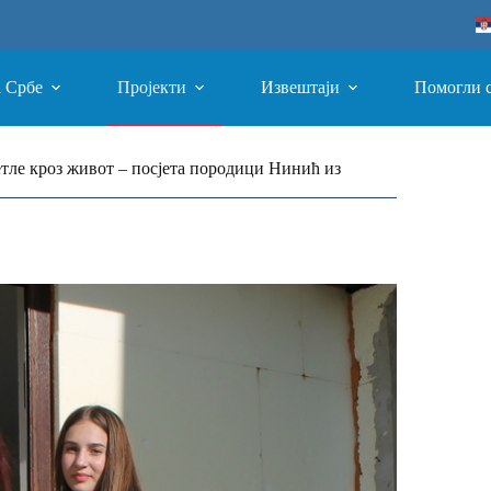
а Србе
Пројекти
Извештаји
Помогли 
јетле кроз живот – посјета породици Нинић из