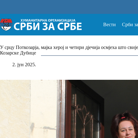
Прескочи
на
Вести
Срби з
У срцу Поткозарја, мајка херој и четири дјечија осмјеха што сви
Козарске Дубице
2. јун 2025.