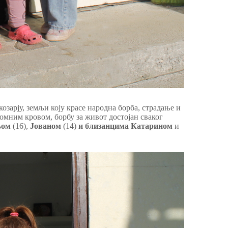
зарју, земљи коју красе народна борба, страдање и
ромним кровом, борбу за живот достојан сваког
њом
(16),
Јованом
(14)
и близанцима Катарином
и