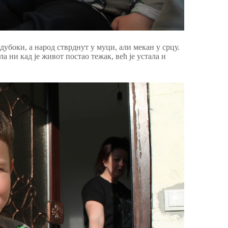
 дубоки, а народ стврднут у муци, али мекан у срцу.
ла ни кад је живот постао тежак, већ је устала и