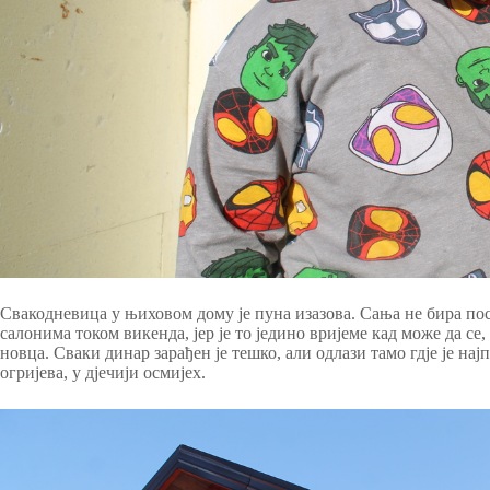
Свакодневица у њиховом дому је пуна изазова. Сања не бира по
салонима током викенда, јер је то једино вријеме кад може да се,
новца. Сваки динар зарађен је тешко, али одлази тамо гдје је нај
огријева, у дјечији осмијех.