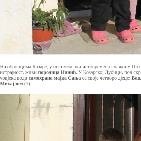
На обронцима Козаре, у питомом али истовремено снажном Потко
истрајност, живи
породица Нинић
. У Козарској Дубици, под ск
човјека води
самохрана мајка Сања
са своје четворо дјеце:
Ва
Михајлом
(5).