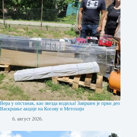
Вера у опстанак, као звезда водиља! Завршен је први део
Васкршње акције на Косову и Метохији
6. август 2026.