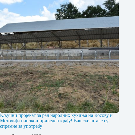
Кључни пројекат за рад народних кухиња на Косову и
Метохији напокон приведен крају! Вањске штале су
спремне за употребу