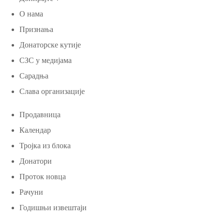
О нама
Признања
Донаторске кутије
СЗС у медијама
Сарадња
Слава организације
Продавница
Календар
Тројка из блока
Донатори
Проток новца
Рачуни
Годишњи извештаји