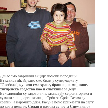
Данас смо завршили акцију помоћи породици
Вуксановић
. Заједно смо били у супермаркету
“Слобода“,
купили смо хране, брашна, намирнице,
хигијенска средства као и слаткише
за децу.
Вуксановићи су задовољни, захваљују се донаторима и
хуманитарној организацији Срби за Србе. Веома су
срећни, а нарочито деца. Рачуне ћемо приказати на сајту
до краја недеље.
Срдан
и његова супруга
Снежана
су