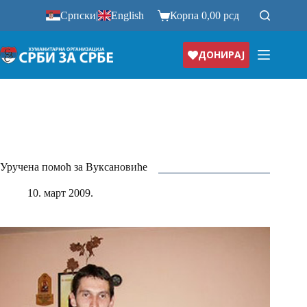
Прескочи
Српски
|
English
Корпа
0,00
рсд
на
ДОНИРАЈ
Уручена помоћ за Вуксановиће
10. март 2009.