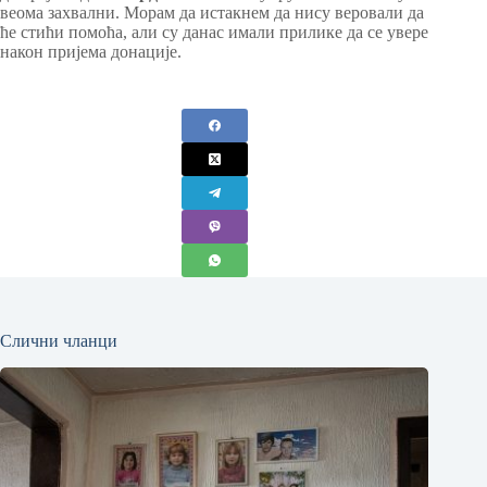
веома захвални. Морам да истакнем да нису веровали да
ће стићи помоћа, али су данас имали прилике да се увере
након пријема донације.
Слични чланци