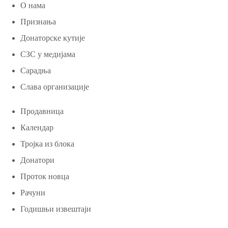
О нама
Признања
Донаторске кутије
СЗС у медијама
Сарадња
Слава организације
Продавница
Календар
Тројка из блока
Донатори
Проток новца
Рачуни
Годишњи извештаји