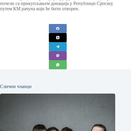
почели са прикупљањем донација у Републици Српској
путем КМ рачуна који ће бити отворен.
Слични чланци