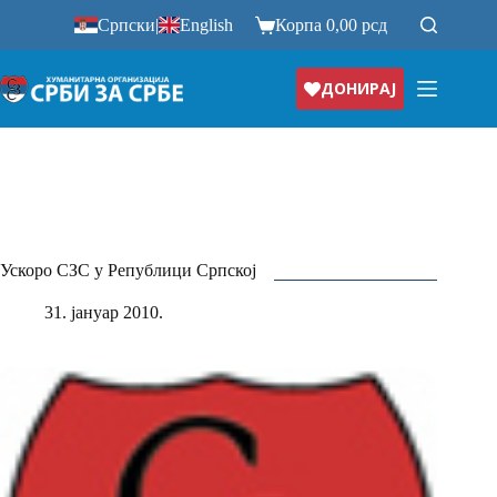
Прескочи
Српски
|
English
Корпа
0,00
рсд
на
ДОНИРАЈ
Ускоро СЗС у Републици Српској
31. јануар 2010.