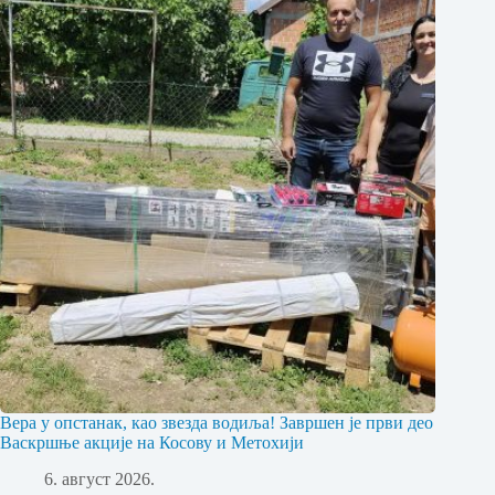
Вера у опстанак, као звезда водиља! Завршен је први део
Васкршње акције на Косову и Метохији
6. август 2026.