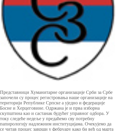
Представници Хуманитарне организације Срби за Србе
започели су процес регистровања наше организације на
територији Републике Српске а уједно и федерације
Босне и Херцеговине. Одржана је и прва изборна
скупштина као и састанак будућег управног одбора. У
току следеће недеље у предаћемо сву потребну
папирологију надлежним институцијама. Очекујемо да
се читав процес заврши у фебруару како би већ од марта