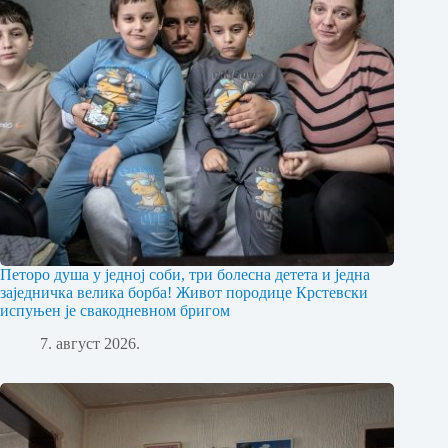
Петоро душа у једној соби, три болесна детета и једна
заједничка велика борба! Живот породице Крстевски
испуњен је свакодневном бригом
7. август 2026.