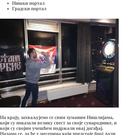
Нишки портал
Градски портал
На крају, захваљујемо се свим хуманим Нишлијама,
који су показали велику свест за своје сународнике, и
који су својим учешћем подржали овај догађај.
Надамо се, да ће у месецима који предстоје број људи