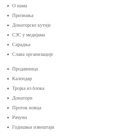
О нама
Признања
Донаторске кутије
СЗС у медијама
Сарадња
Слава организације
Продавница
Календар
Тројка из блока
Донатори
Проток новца
Рачуни
Годишњи извештаји