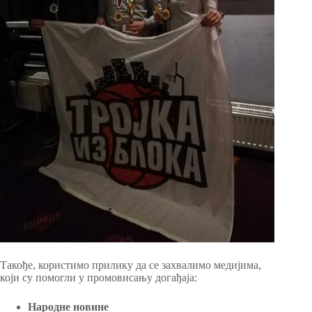
Такође, користимо прилику да се захвалимо медијима,
који су помогли у промовисању догађаја:
Народне новине