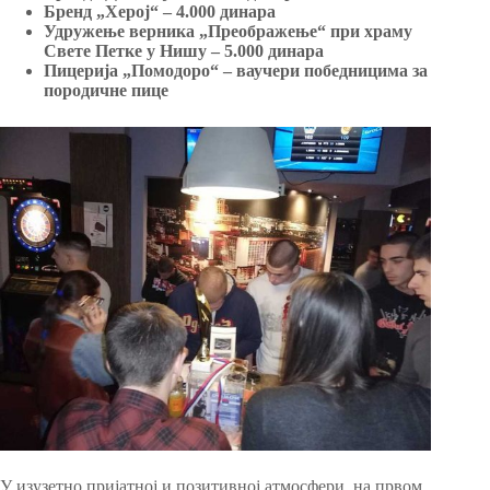
Бренд „Херој“ – 4.000 динара
Удружење верника „Преображење“ при храму
Свете Петке у Нишу – 5.000 динара
Пицерија „Помодоро“ – ваучери победницима за
породичне пице
У изузетно пријатној и позитивној атмосфери, на првом