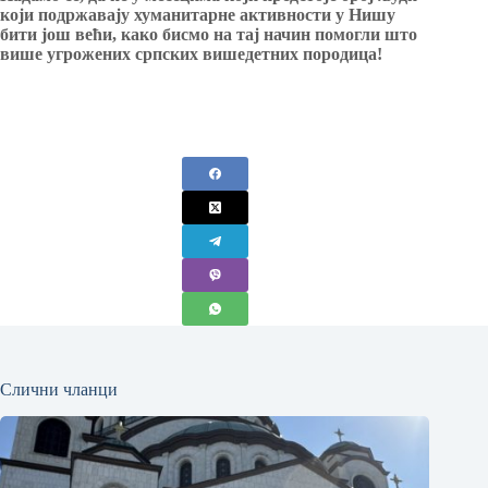
који подржавају хуманитарне активности у Нишу
бити још већи, како бисмо на тај начин помогли што
више угрожених српских вишедетних породица!
Слични чланци