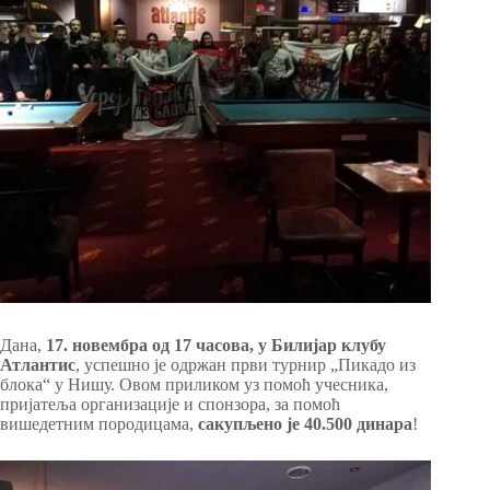
Дана,
17. новембра од 17 часова, у Билијар клубу
Атлантис
, успешно је одржан први турнир „Пикадо из
блока“ у Нишу. Овом приликом уз помоћ учесника,
пријатеља организације и спонзора, за помоћ
вишедетним породицама,
сакупљено је 40.500 динара
!