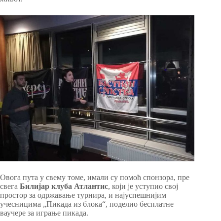
Овога пута у свему томе, имали су помоћ спонзора, пре
свега
Билијар клуба Атлантис
, који је уступио свој
простор за одржавање турнира, и најуспешнијим
учесницима „Пикада из блока“, поделио бесплатне
ваучере за играње пикада.