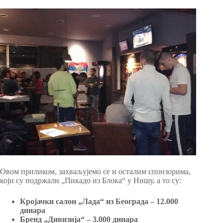
Овом приликом, захваљујемо се и осталим спонзорима,
који су подржали „Пикадо из Блока“ у Нишу, а то су:
Кројачки салон „Лада“ из Београда – 12.000
динара
Бренд „Дивизија“ – 3.000 динара