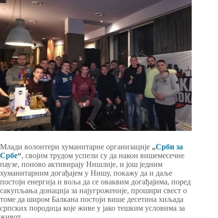
Млади волонтери хуманитарне организације
„
Срби за
Србе
“
, својим трудом успели су да након вишемесечне
паузе, поново активирају Нишлије, и још једним
хуманитарним догађајем у Нишу, покажу да и даље
постоји енергија и воља да се оваквим догађајима, поред
сакупљања донација за најугроженије, прошири свест о
томе да широм Балкана постоји више десетина хиљада
српских породица које живе у јако тешким условима за
живот.