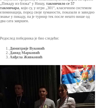
„Пикаду из блока“ у Нишу,
такмичило се 57
такмичара
, који су, у игри „301“, класичним системом
елиминација, поред своје хуманости, показали и завидно
знање у пикаду, па је турнир тек после нешто више од
два сата завршен.
Редослед победника је био следећи:
Димитрије Вуковић
Давид Марковић
Анђела Живковић