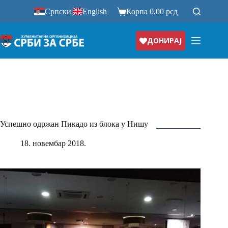
Прескочи
Српски
|
English
Корпа
0,00
рсд
на
ДОНИРАЈ
Успешно одржан Пикадо из блока у Нишу
18. новембар 2018.