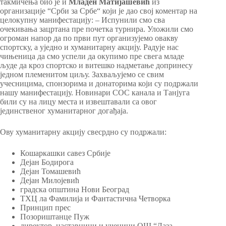
такмичења био је и
Младен Матијашевић
из
организације “Срби за Србе“ који је дао свој коментар на
целокупну манифестацију: – Испунили смо сва
очекивања зацртана пре почетка турнира. Уложили смо
огроман напор да по први пут организујемо овакву
спортску, а уједно и хуманитарну акцију. Радује нас
чињеница да смо успели да окупимо пре свега младе
људе да кроз спортско и витешко надметање допринесу
једном племенитом циљу. Захваљујемо се свим
учесницима, спонзорима и донаторима који су подржали
нашу манифестацију. Новинари СОС канала и Танјуга
били су на лицу места и извештавали са овог
јединственог хуманитарног догађаја.
Ову хуманитарну акцију свесрдно су подржали:
Кошаркашки савез Србије
Дејан Бодирога
Дејан Томашевић
Дејан Милојевић
градска општина Нови Београд
ТХЦ ла Фамилија и Фантастична Четворка
Принцип прес
Позориштанце Пуж
директор, наставници и ученици ОШ “Лаза