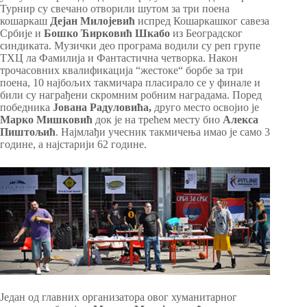
Турнир су свечано отворили шутом за три поена
кошаркаш
Дејан Милојевић
испред Кошаркашког савеза
Србије и
Бошко Ћирковић Шкабо
из Београдског
синдиката. Музички део програма водили су реп групе
ТХЦ ла Фамилија и Фантастична четворка. Након
трочасовних квалификација “жестоке“ борбе за три
поена, 10 најбољих такмичара пласирало се у финале и
били су награђени скромним робним наградама. Поред
победника
Јована Радуловића,
друго место освојио је
Марко Мишковић
док је на трећем месту био
Алекса
Пиштољић
. Најмлађи учесник такмичења имао је само 3
године, а најстарији 62 године.
Један од главних организатора овог хуманитарног