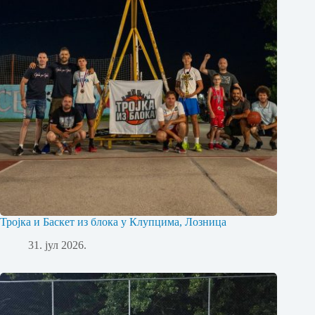
Тројка и Баскет из блока у Клупцима, Лозница
31. јул 2026.