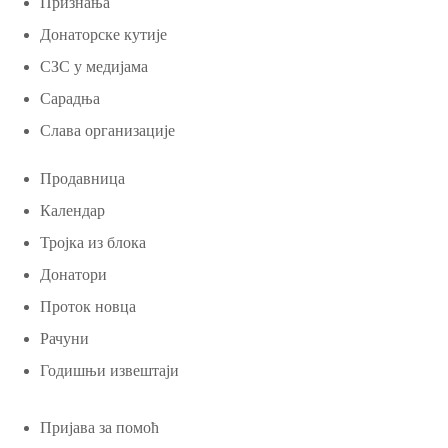
Признања
Донаторске кутије
СЗС у медијама
Сарадња
Слава организације
Продавница
Календар
Тројка из блока
Донатори
Проток новца
Рачуни
Годишњи извештаји
Пријава за помоћ