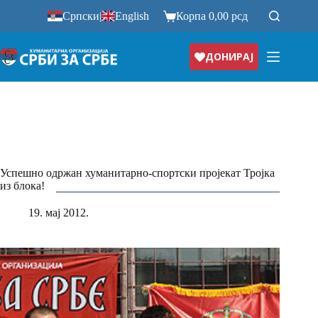
Прескочи
Српски
|
English
Корпа
0,00
рсд
на
ДОНИРАЈ
Успешно одржан хуманитарно-спортски пројекат Тројка
из блока!
19. мај 2012.