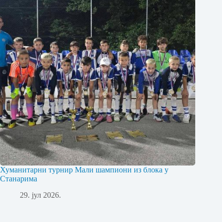
Хуманитарни турнир Мали шампиони из блока у
Станарима
29. јул 2026.