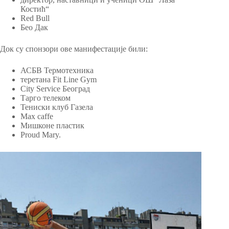
Костић“
Red Bull
Бео Дак
Док су спонзори ове манифестације били:
АСБВ Термотехника
теретана Fit Line Gym
City Service Београд
Тарго телеком
Тениски клуб Газела
Мax caffe
Мишконе пластик
Proud Mary.