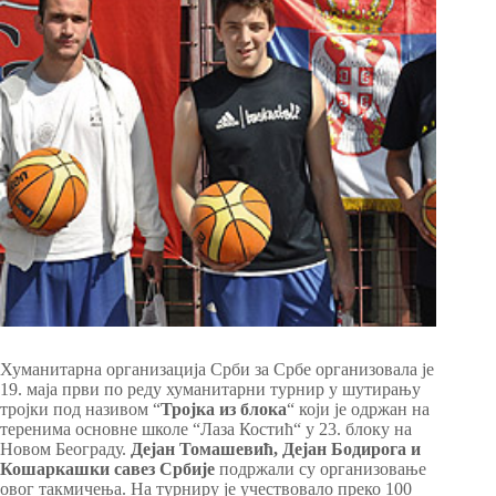
Хуманитарна организација Срби за Србе организовала је
19. маја први по реду хуманитарни турнир у шутирању
тројки под називом “
Тројка из блока
“ који је одржан на
теренима основне школе “Лаза Костић“ у 23. блоку на
Новом Београду.
Дејан Томашевић, Дејан Бодирога и
Кошаркашки савез Србије
подржали су организовање
овог такмичења. На турниру је учествовало преко 100