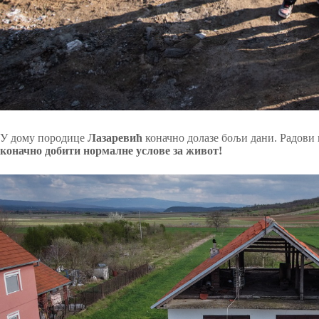
У дому породице
Лазаревић
коначно долазе бољи дани. Радови к
коначно добити нормалне услове за живот!