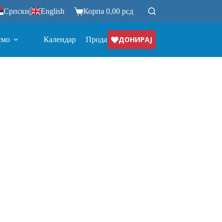
Српски
|
English
Корпа
0,00
рсд
ДОНИРАЈ
смо
Календар
Продавница