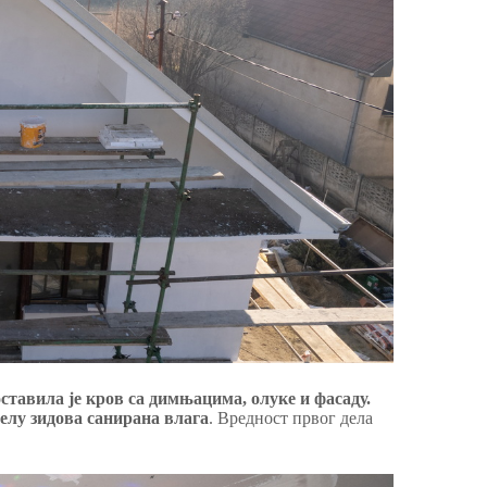
ставила је кров са димњацима, олуке и фасаду.
делу зидова санирана влага
. Вредност првог дела