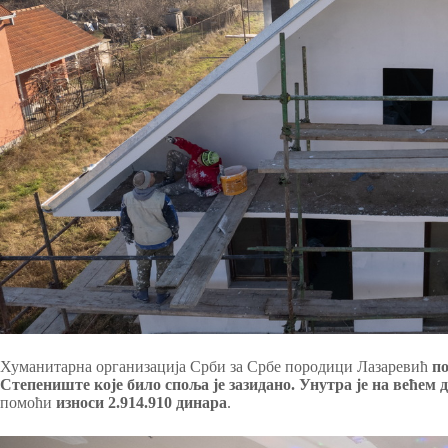
Хуманитарна организација Срби за Србе породици Лазаревић
по
Степениште које било споља је зазидано. Унутра је на већем 
помоћи
износи 2.914.910 динара
.