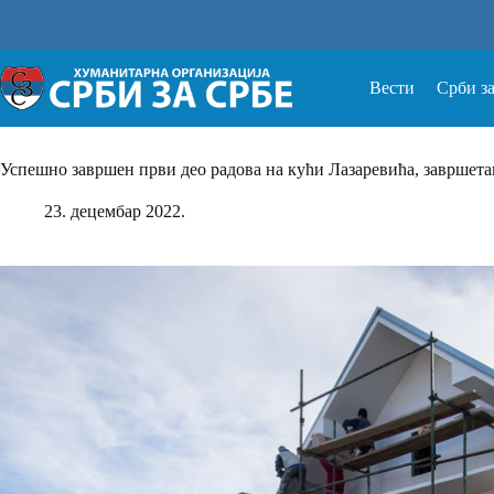
Прескочи
на
Вести
Срби з
Успешно завршен први део радова на кући Лазаревићa, завршетак
23. децембар 2022.