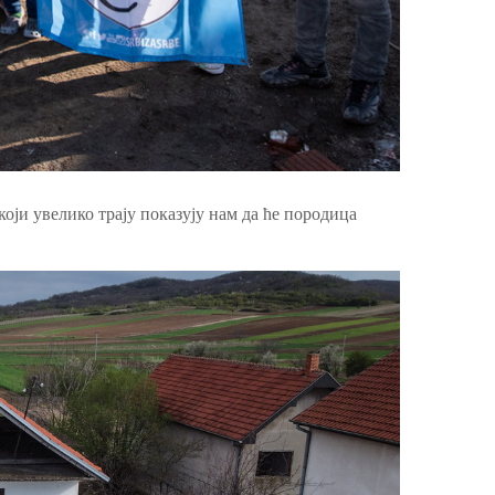
оји увелико трају показују нам да ће породица