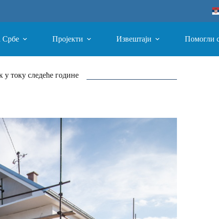
а Србе
Пројекти
Извештаји
Помогли 
 у току следеће године