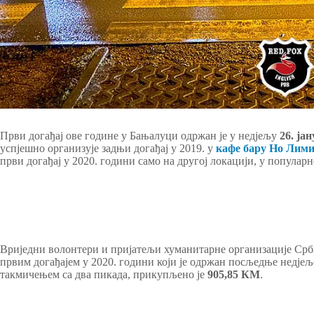
Први догађај ове године у Бањалуци одржан је у недјељу
26. ја
успјешно организује задњи догађај у 2019. у
кафе бару Но Лим
први догађај у 2020. години само на другој локацији, у популар
Вриједни волонтери и пријатељи хуманитарне организације Срби
првим догађајем у 2020. години који је одржан посљедње недјељ
такмичењем са два пикада, прикупљено је
905,85 КМ
.