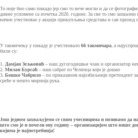
То није био само пикадо јер смо то вече могли и да се фотограф
дивне успомене са почетка 2020. године. За све то смо захвалн
начин учествовао у акцији прикупљања средстава и сав приход о
У такмичењу у пикаду је учествовало
66 такмичара
, а најуспје
били су:
1.
Дамјан Зељковић
– наш дугогодишњи члан и организатор не
2.
Милан Бурсаћ
– наш сабрат из Челинца који је дошао
3.
Бошко Чабрило
– по приказаном најозбиљнији претендент за 
среће и нешто мирнија рука.
Још једном захваљујемо се свим учесницима и позивамо да нас
што смо је и почели ову годину – организацијом што више дог
којима је најпотребнија!