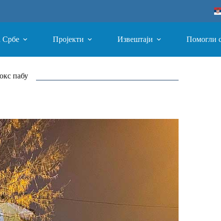
а Србе
Пројекти
Извештаји
Помогли 
окс пабу