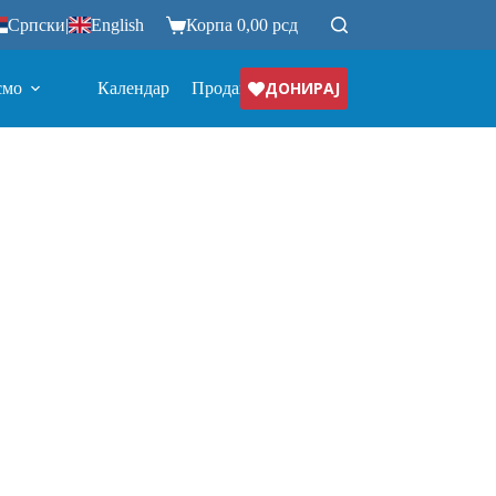
Српски
|
English
Корпа
0,00
рсд
ДОНИРАЈ
смо
Календар
Продавница