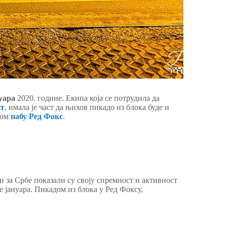
нуара
2020. године. Екипа која се потрудила да
ит
, имала је част да њихов пикадо из блока буде и
ном
пабу Ред Фокс
.
 за Србе показали су своју спремност и активност
е јануара. Пикадом из блока у Ред Фоксу,