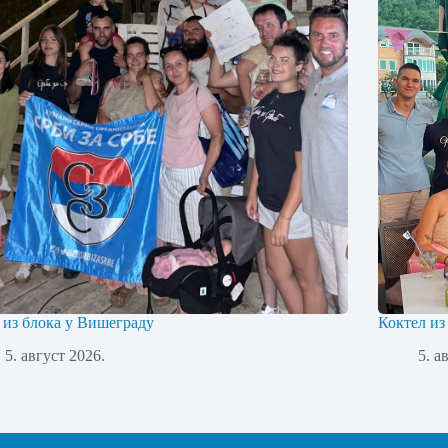
 из блока у Вишеграду
Коктел из
5. август 2026.
5. а