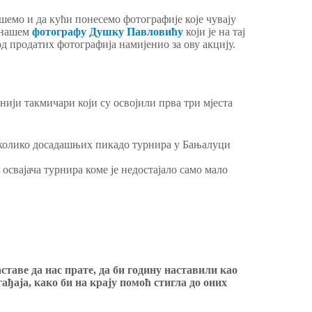
ишемо и да кући понесемо фотографије које чувају
и нашем
фотографу Душку Павловићу
који је на тај
д продатих фотографија намијенио за ову акцију.
шнији такмичари који су освојили прва три мјеста
колико досадашњих пикадо турнира у Бањалуци
освајача турнира коме је недостајало само мало
таве да нас прате, да би годину наставили као
ађаја, како би на крају помоћ стигла до оних