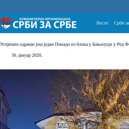
Прескочи
на
Вести
Срби з
Успјешно одржан још један Пикадо из блока у Бањалуци у Ред Ф
30. јануар 2020.