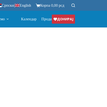
Српски
|
English
Корпа
0,00
рсд
ДОНИРАЈ
смо
Календар
Продавница