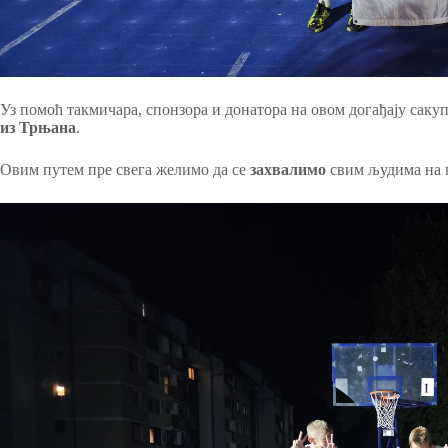
Уз помоћ такмичара, спонзора и донатора на овом догађају саку
из Трњана
.
Овим путем пре свега желимо да се
захвалимо
свим људима на 