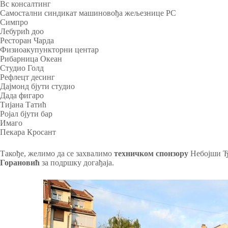
Вс консалтинг
Самостални синдикат машиновођа жељезнице РС
Симпро
Лебурић доо
Ресторан Чарда
Физиоакупункторни центар
Рибарница Океан
Студио Голд
Рефлецт десинг
Дајмонд бјути студио
Дада фигаро
Тијана Татић
Ројал бјути бар
Имаго
Пекара Кросант
Такође, желимо да се захвалимо
техничком спонзору
Небојши Ђ
Горановић
за подршку догађаја.