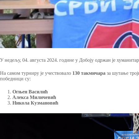
У недељу, 04. августа 2024. године у Добоју одржан је хуманит
На самом турниру је учествовало
130 такмичара
за шутање тро
победници су:
Огњен Василић
Алекса Миличевић
Никола Кузмановић