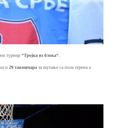
арни турнир
“Тројка из блока
“
.
јки и
29 такмичара
за шутање са пола терена а