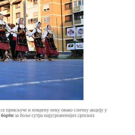
 се прикључе и покрену неку овако сличну акцију у
ј
борби
за боље сутра најугроженијих српских