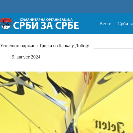
Прескочи
на
Вести
Срби з
Успјешно одржана Тројка из блока у Добоју
9. август 2024.