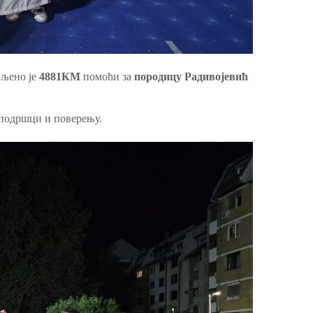
пљено је
4881
КМ
помоћи за
породицу Радивојевић
подршци и поверењу.