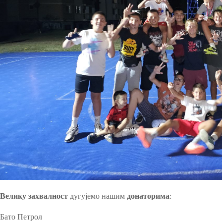
Велику захвалност
дугујемо нашим
донаторима
:
Бато Петрол