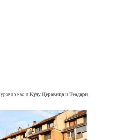
уровић као и
Куду
Церовица
и
Теодори