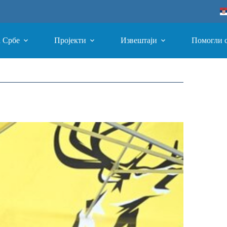
а Србе
Пројекти
Извештаји
Помогли 