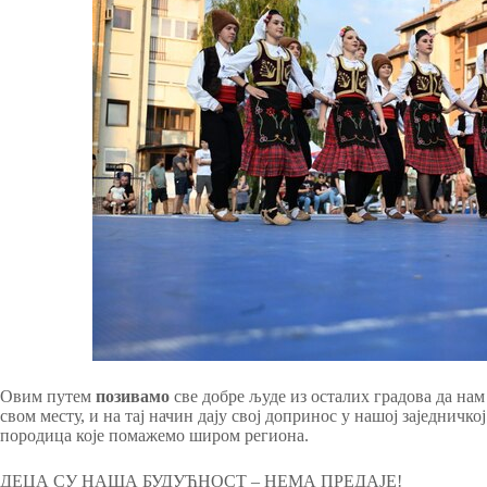
Овим путем
позивамо
све добре људе из осталих градова да нам
свом месту, и на тај начин дају свој допринос у нашој заједничко
породица које помажемо широм региона.
ДЕЦА СУ НАША БУДУЋНОСТ – НЕМА ПРЕДАЈЕ!