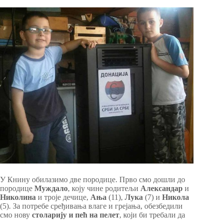
У Книну обилазимо две породице. Прво смо дошли до
породице
Муждало
, коју чине родитељи
Александар
и
Николина
и троје дечице,
Ања
(11),
Лука
(7) и
Никола
(5). За потребе сређивања влаге и грејања, обезбедили
смо нову
столарију и пећ на пелет
, који би требали да