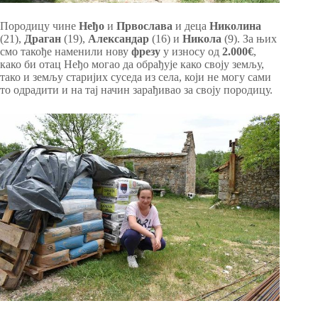
Породицу чине
Неђо
и
Првослава
и деца
Николина
(21),
Драган
(19),
Александар
(16) и
Никола
(9). За њих
смо такође наменили нову
фрезу
у износу од
2.000€
,
како би отац Неђо могао да обрађује како своју земљу,
тако и земљу старијих суседа из села, који не могу сами
то одрадити и на тај начин зарађивао за своју породицу.