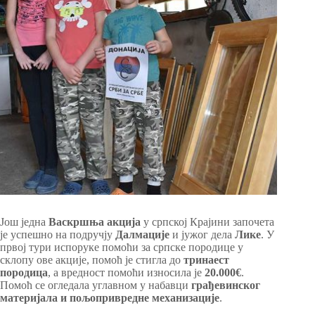
Још једна
Васкршња акција
у српској Крајини започета
је успешно на подручју
Далмације
и јужог дела
Лике
. У
првој тури испоруке помоћи за српске породице у
склопу ове акције, помоћ је стигла до
тринаест
породица
, а вредност помоћи износила је
20.000€
.
Помоћ се огледала углавном у набавци
грађевинског
материјала и пољопривредне механизације
.