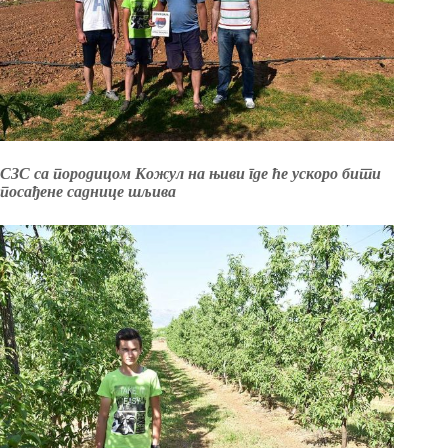
СЗС са породицом Кожул на њиви где ће ускоро бити
посађене саднице шљива