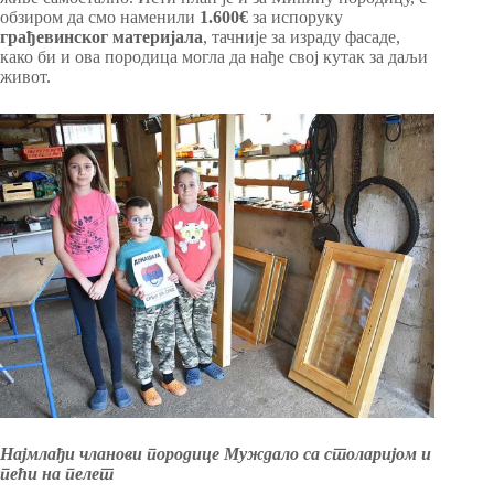
обзиром да смо наменили
1.600€
за испоруку
грађевинског
материјала
, тачније за израду фасаде,
како би и ова породица могла да нађе свој кутак за даљи
живот.
Најмлађи чланови породице Муждало са столаријом и
пећи на пелет