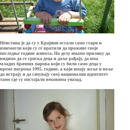
Неистина је да су у Крајини остали само стари и
изнемогли који су се вратили да проживе своје
последње године живота. На делу имамо прилику да
видимо да се српска деца и даље рађају, да има
младих брачних парова који су били само деца у
време погрома 1995. године, а који имају жеље и воље
да истрају и да сачувају свој национални идентитет
тамо где су опстајали вековима уназад.