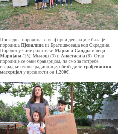
Последња породица за овај први део акције била је
породица
Пјевалица
из Братишковаца код Скрадина.
Породицу чине родитељи
Марко
и
Сандра
и деца
Маријана
(15),
Милош
(9) и
Анастасија
(6). Отац
породице се бави браваријом, па смо за потребе
изградње омање радионице, обезбедили
грађевински
материјал
у вредности од
1.200€
.