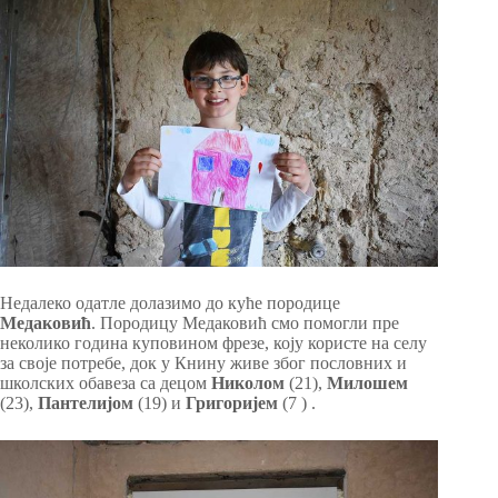
Недалеко одатле долазимо до куће породице
Медаковић
. Породицу Медаковић смо помогли пре
неколико година куповином фрезе, коју користе на селу
за своје потребе, док у Книну живе због пословних и
школских обавеза са децом
Николом
(21),
Милошем
(23),
Пантелијом
(19) и
Григоријем
(7 ) .