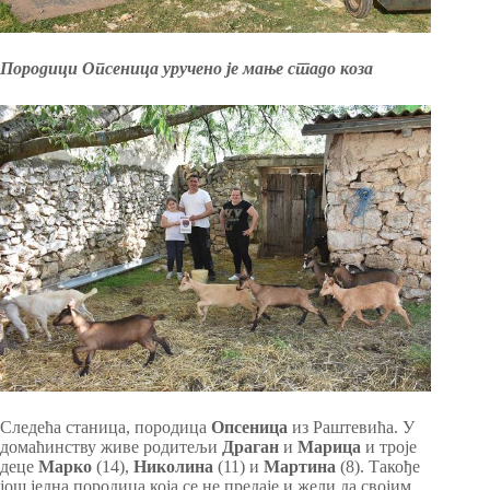
Породици Опсеница уручено је мање стадо коза
Следећа станица, породица
Опсеница
из Раштевића. У
домаћинству живе родитељи
Драган
и
Марица
и троје
деце
Марко
(14),
Николина
(11) и
Мартина
(8). Такође
још једна породица која се не предаје и жели да својим