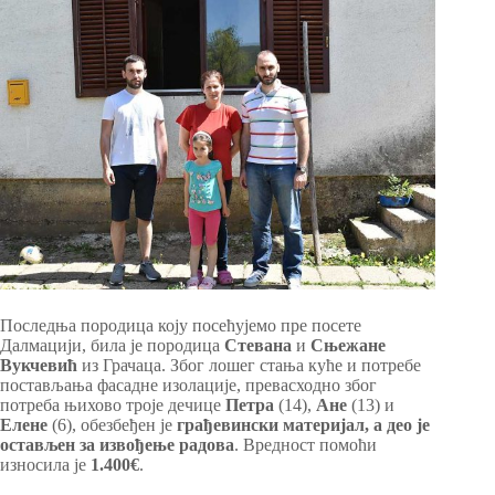
Последња породица коју посећујемо пре посете
Далмацији, била је породица
Стевана
и
Сњежане
Вукчевић
из Грачаца. Због лошег стања куће и потребе
постављања фасадне изолације, превасходно због
потреба њихово троје дечице
Петра
(14),
Ане
(13) и
Елене
(6), обезбеђен је
грађевински материјал, а део је
остављен за извођење радова
. Вредност помоћи
износила је
1.400€
.