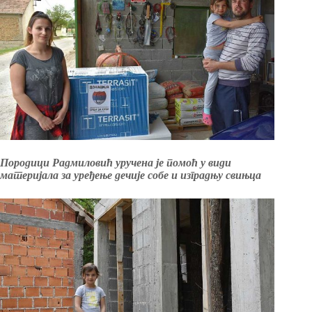
Породици Радмиловић уручена је помоћ у види
материјала за уређење дечије собе и изградњу свињца