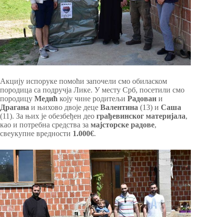
Акцију испоруке помоћи започели смо обиласком
породица са подручја Лике. У месту Срб, посетили смо
породицу
Медић
коју чине родитељи
Радован
и
Драгана
и њихово двоје деце
Валентина
(13) и
Саша
(11). За њих је обезбеђен део
грађевинског материјала
,
као и потребна средства за
мајсторске
радове
,
свеукупне вредности
1.000€
.