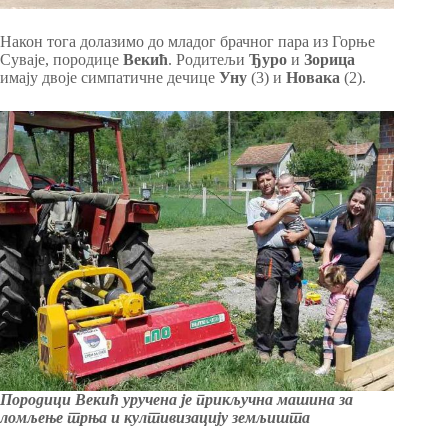
Након тога долазимо до младог брачног пара из Горње
Суваје, породице
Векић
. Родитељи
Ђуро
и
Зорица
имају двоје симпатичне дечице
Уну
(3) и
Новака
(2).
Породици Векић уручена је прикључна машина за
ломљење трња и култивизацију земљишта