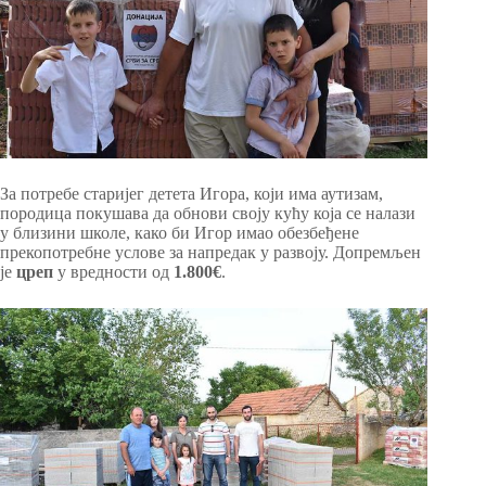
За потребе старијег детета Игора, који има аутизам,
породица покушава да обнови своју кућу која се налази
у близини школе, како би Игор имао обезбеђене
прекопотребне услове за напредак у развоју. Допремљен
је
цреп
у вредности од
1.800€
.