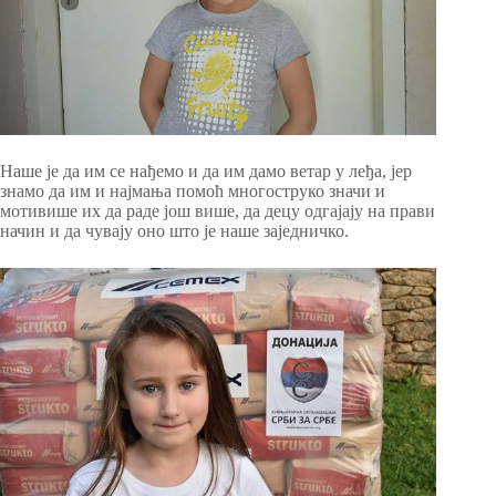
Наше је да им се нађемо и да им дамо ветар у леђа, јер
знамо да им и најмања помоћ многоструко значи и
мотивише их да раде још више, да децу одгајају на прави
начин и да чувају оно што је наше заједничко.