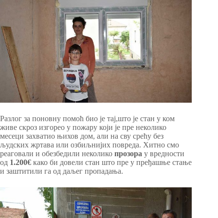
Разлог за поновну помоћ био је тај,што је стан у ком
живе скроз изгорео у пожару који је пре неколико
месеци захватио њихов дом, али на сву срећу без
људских жртава или озбиљнијих повреда. Хитно смо
реаговали и обезбедили неколико
прозора
у вредности
од
1.200€
како би довели стан што пре у пређашње стање
и заштитили га од даљег пропадања.