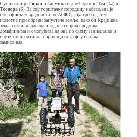
Супружници
Горан
и
Јасмина
и две ћеркице
Теа
(14) и
Теодора
(6). За ову горштачку породицу набављена је
нова
фреза
у вредности од
2.000€
, која треба да им
помогне при обради запустеле земље, како би Крајишка
земља поново давала плодове својим вредним
домаћинима и омогућила да ова по свему занимљива и
изузетно позитивна породица истраје у својим
замислима.