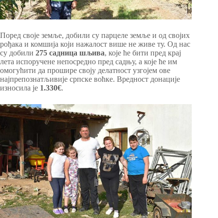
Поред своје земље, добили су парцеле земље и од својих
рођака и комшија који нажалост више не живе ту. Од нас
су добили
275 садница шљива
, које ће бити пред крај
лета испоручене непосредно пред садњу, а које ће им
омогућити да прошире своју делатност узгојем ове
најпрепознатљивије српске воћке. Вредност донације
износила је
1.330€
.