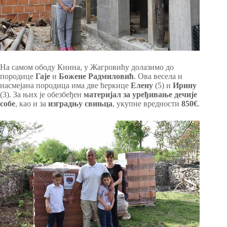
На самом ободу Книна, у Жагровићу долазимо до
породице
Гаје
и
Божене
Радмиловић
. Ова весела и
насмејана породица има две ћеркице
Елену
(5) и
Ирину
(3). За њих је обезбеђен
материјал за уређивање дечије
собе
, као и за
изградњу свињца
, укупне вредности
850€
.