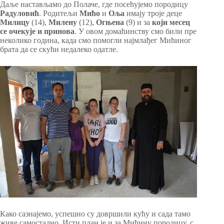
Даље настављамо до Полаче, где посећујемо породицу
Радуловић
. Родитељи
Мићо
и
Оља
имају троје деце
Милицу
(14),
Милену
(12),
Огњена
(9) и за
који месец
се очекује и принова
. У овом домаћинству смо били пре
неколико година, када смо помогли најмлађег Мићиног
брата да се скући недалеко одатле.
Како сазнајемо, успешно су довршили кућу и сада тамо
живе самостално. Исти план је и за Мићину породицу, с