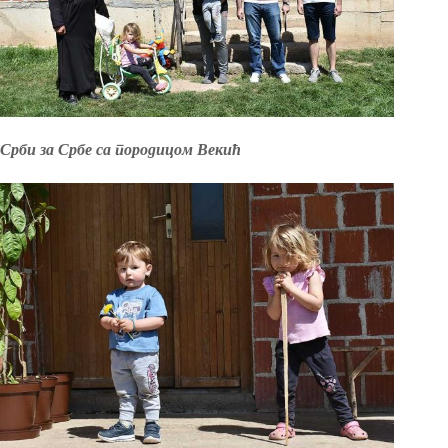
Срби за Србе са породицом Векић