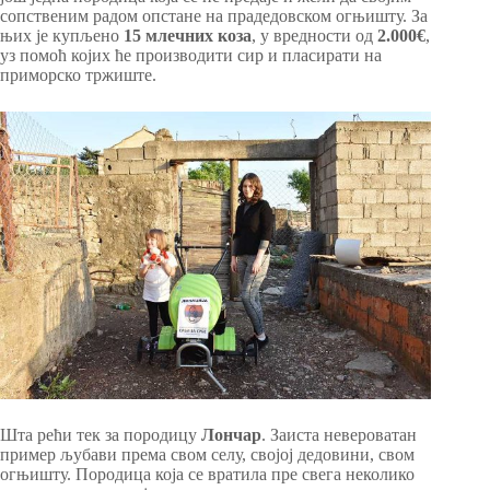
сопственим радом опстане на прадедовском огњишту. За
њих је купљено
15 млечних коза
, у вредности од
2.000€
,
уз помоћ којих ће производити сир и пласирати на
приморско тржиште.
Шта рећи тек за породицу
Лончар
. Заиста невероватан
пример љубави према свом селу, својој дедовини, свом
огњишту. Породица која се вратила пре свега неколико