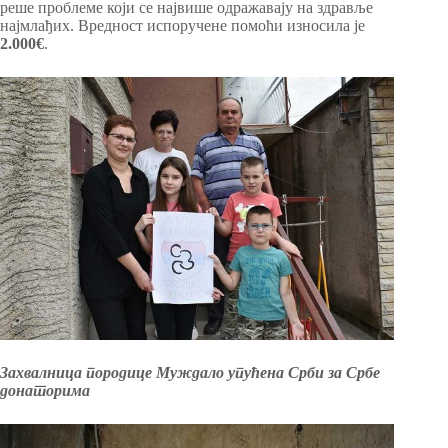
реше проблеме који се највише одражавају на здравље
најмлађих. Вредност испоручене помоћи износила је
2.000€
.
Захвалница породице Муждало упућена Срби за Србе
донаторима