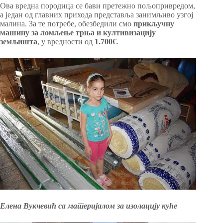
Ова вредна породица се бави претежно пољопривредом,
а један од главних прихода представља занимљиво узгој
малина. За те потребе, обезбедили смо
прикључну
машину за ломљење трња и култивизацију
земљишта
, у вредности од
1.700€
.
Елена Вукчевић са материјалом за изолацију куће