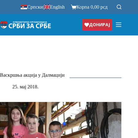
Прескочи
Српски
|
English
Корпа
0,00
рсд
на
ДОНИРАЈ
Васкршња акција у Далмацији
25. мај 2018.