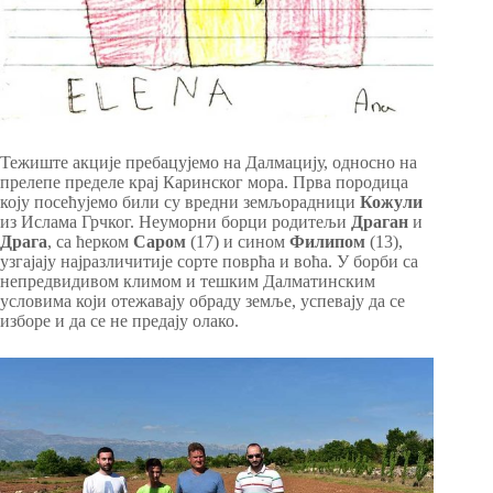
Тежиште акције пребацујемо на Далмацију, односно на
прелепе пределе крај Каринског мора. Прва породица
коју посећујемо били су вредни земљорадници
Кожули
из Ислама Грчког. Неуморни борци родитељи
Драган
и
Драга
, са ћерком
Саром
(17) и сином
Филипом
(13),
узгајају најразличитије сорте поврћа и воћа. У борби са
непредвидивом климом и тешким Далматинским
условима који отежавају обраду земље, успевају да се
изборе и да се не предају олако.