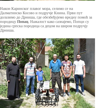
Након Каринског плавог мора, селимо се на
Далматинско Косово и подручје Книна. Први пут
долазимо до Дрниша, где обезбеђујемо вредну помоћ за
породицу
Попац
. Нажалост како сазнајемо, Попци су
једина српска породица са децом на широм подручју
Дрниша.