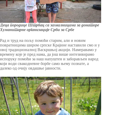
Деца породице Штрбац са захвалницама за донаторе
Хуманитарне организације Срби за Србе
Рад и труд на пољу помоћи старим, али и новим
повратницима широм српске Крајине наставили смо и у
овој традиционалној Васкршњој акцији. Намеравамо у
времену које је пред нама, да још више интезивирамо
испоруку помоћи за наш напуштен и заборављен народ
који води свакодневне борбе само њему познате, а
далеко од очију овдашње јавности.