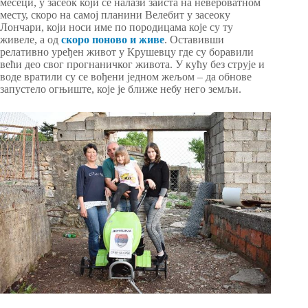
месеци, у засеок који се налази заиста на невероватном
месту, скоро на самој планини Велебит у засеоку
Лончари, који носи име по породицама које су ту
живеле, а од
скоро поново и живе
. Оставивши
релативно уређен живот у Крушевцу где су боравили
већи део свог прогнаничког живота. У кућу без струје и
воде вратили су се вођени једном жељом – да обнове
запустело огњиште, које је ближе небу него земљи.