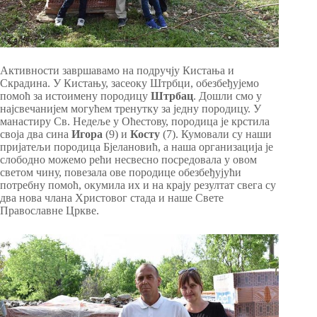
Активности завршавамо на подручју Кистања и
Скрадина. У Кистању, засеоку Штрбци, обезбеђујемо
помоћ за истоимену породицу
Штрбац
. Дошли смо у
најсвечанијем могућем тренутку за једну породицу. У
манастиру Св. Недеље у Оћестову, породица је крстила
своја два сина
Игора
(9) и
Косту
(7). Кумовали су наши
пријатељи породица Бјелановић, а наша организација је
слободно можемо рећи несвесно посредовала у овом
светом чину, повезала ове породице обезбеђујући
потребну помоћ, окумила их и на крају резултат свега су
два нова члана Христовог стада и наше Свете
Православне Цркве.