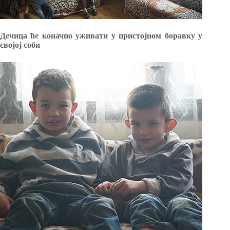
Дечица ће коначно уживати у пристојном боравку у
својој соби