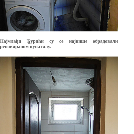
Најмлађи Ђурићи су се највише обрадовали
реновираном купатилу.