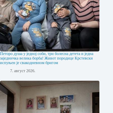
Петоро душа у једној соби, три болесна детета и једна
заједничка велика борба! Живот породице Крстевски
испуњен је свакодневном бригом
7. август 2026.