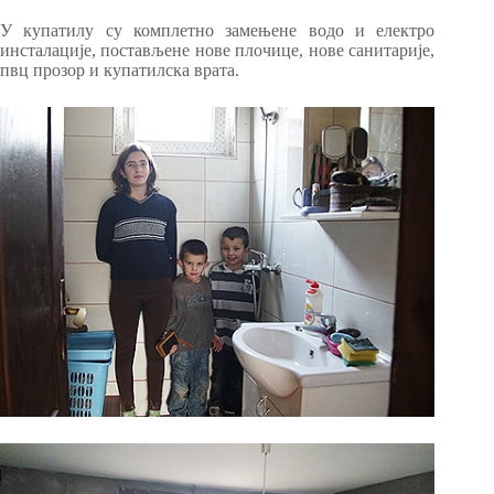
У купатилу су комплетно замењене водо и електро
инсталације, постављене нове плочице, нове санитарије,
пвц прозор и купатилска врата.