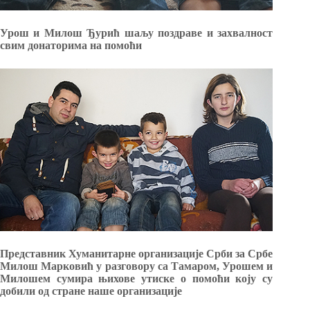
Урош и Милош Ђурић шаљу поздраве и захвалност
свим донаторима на помоћи
Представник Хуманитарне организације Срби за Србе
Милош Марковић у разговору са Тамаром, Урошем и
Милошем сумира њихове утиске о помоћи коју су
добили од стране наше организације