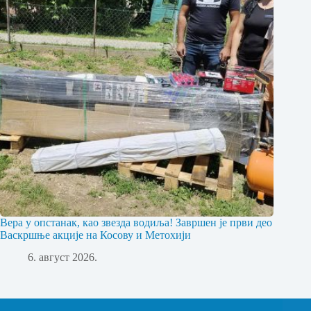
Вера у опстанак, као звезда водиља! Завршен је први део
Васкршње акције на Косову и Метохији
6. август 2026.