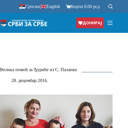
Прескочи
Српски
|
English
Корпа
0,00
рсд
на
ДОНИРАЈ
Велика помоћ за Ђуриће из С. Паланке
28. децембар 2016.