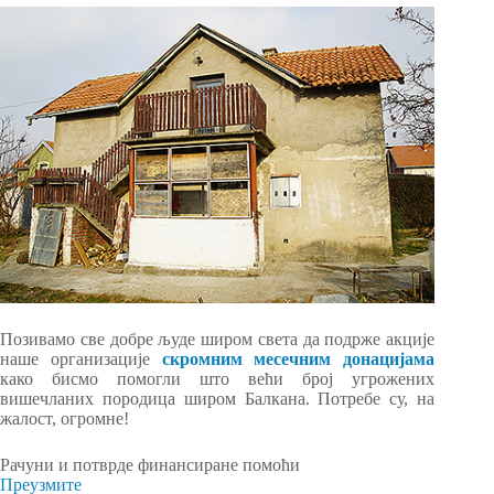
Позивамо све добре људе широм света да подрже акције
наше организације
скромним месечним донацијама
како бисмо помогли што већи број угрожених
вишечланих породица широм Балкана. Потребе су, на
жалост, огромне!
Рачуни и потврде финансиране помоћи
Преузмите