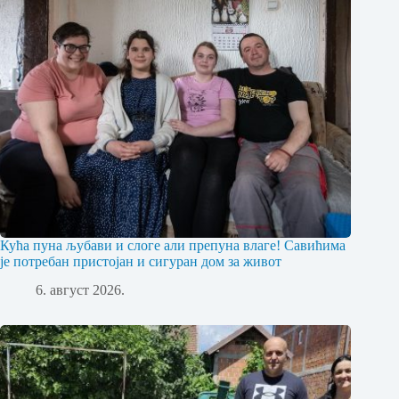
Кућа пуна љубави и слоге али препуна влаге! Савићима
је потребан пристојан и сигуран дом за живот
6. август 2026.