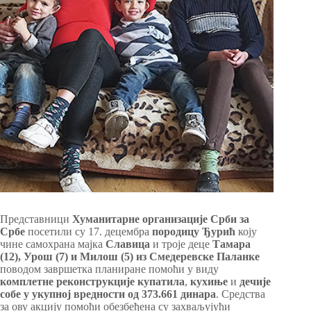
Представници
Хуманитарне организације Срби за
Србе
посетили су 17. децембра
породицу Ђурић
коју
чине самохрана мајка
Славица
и троје деце
Тамара
(12),
Урош
(7) и
Милош
(5) из Смедеревске Паланке
поводом завршетка планиране помоћи у виду
комплетне реконструкције купатила
,
кухиње
и
дечије
собе
у укупној вредности од 373.661 динара
. Средства
за ову акцију помоћи обезбеђена су захваљујући