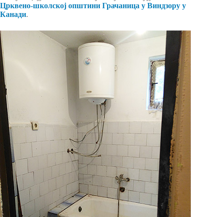
Црквено-школској општини Грачаница у Виндзору у
Канади
.