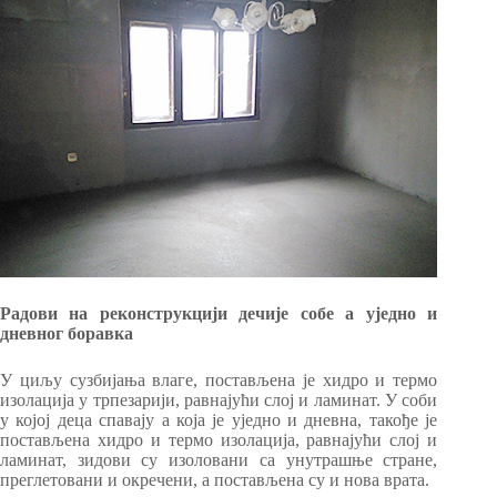
Радови на реконструкцији дечије собе а уједно и
дневног боравка
У циљу сузбијања влаге, постављена је хидро и термо
изолација у трпезарији, равнајући слој и ламинат. У соби
у којој деца спавају а која је уједно и дневна, такође је
постављена хидро и термо изолација, равнајући слој и
ламинат, зидови су изоловани са унутрашње стране,
преглетовани и окречени, а постављена су и нова врата.