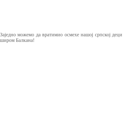
Заједно можемо да вратимио осмехе нашој српској деци
широм Балкана!