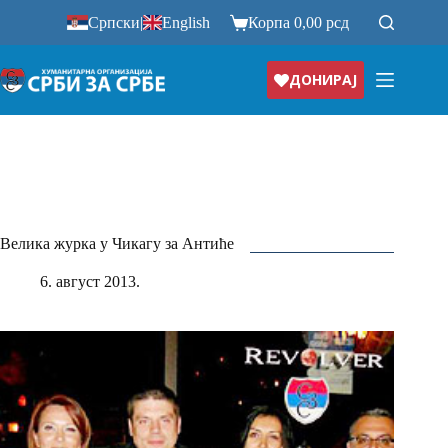
Прескочи
Српски
|
English
Корпа
0,00
рсд
на
ДОНИРАЈ
Велика журка у Чикагу за Антиће
6. август 2013.