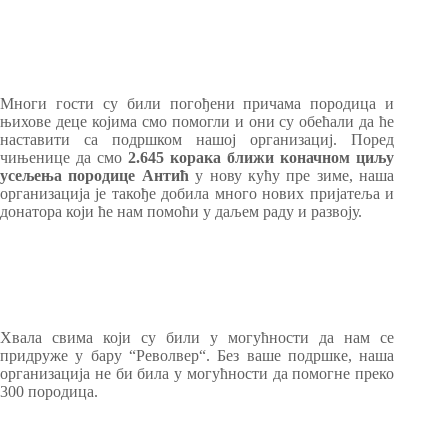
Многи гости су били погођени причама породица и
њихове деце којима смо помогли и они су обећали да ће
наставити са подршком нашој организациј. Поред
чињенице да смо
2.645 корака ближи коначном циљу
усељења породице Антић
у нову кућу пре зиме, наша
организација је такође добила много нових пријатеља и
донатора који ће нам помоћи у даљем раду и развоју.
Хвала свима који су били у могућности да нам се
придруже у бару “Револвер“. Без ваше подршке, наша
организација не би била у могућности да помогне преко
300 породица.