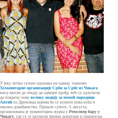
У јеку летње сезоне одлазака на одмор, чланови
Хуманитарне организације Срби за Србе из Чикага
нису могли да чекају да одмори прођу, већ су одлучили
да покрену нову
велику акцију за помоћ породици
Антић
из Дреновца којима ће се купити нова кућа и
околно домаћинство. Прошле суботе, 3. августа,
организована је хуманитарна журка у
Револвер бару у
Чикагу
, где су се окупили бројни донатори и пријатељи