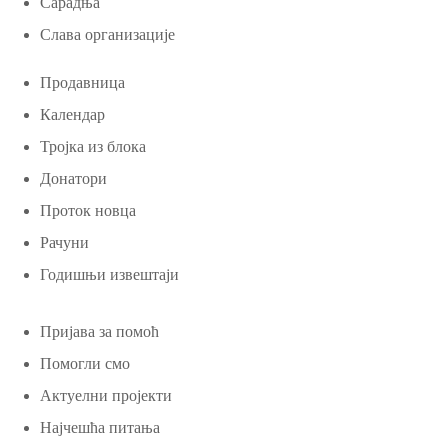
Сарадња
Слава организације
Продавница
Календар
Тројка из блока
Донатори
Проток новца
Рачуни
Годишњи извештаји
Пријава за помоћ
Помогли смо
Актуелни пројекти
Најчешћа питања