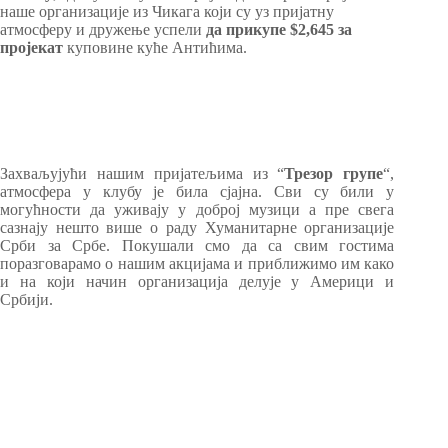
наше организације из Чикага који су уз пријатну
атмосферу и дружење успели
да прикупе $2,645 за
пројекат
куповине куће Антићима.
Захваљујући нашим пријатељима из “
Трезор групе
“,
атмосфера у клубу је била сјајна. Сви су били у
могућности да уживају у доброј музици а пре свега
сазнају нешто више о раду Хуманитарне организације
Срби за Србе. Покушали смо да са свим гостима
поразговарамо о нашим акцијама и приближимо им како
и на који начин организација делује у Америци и
Србији.