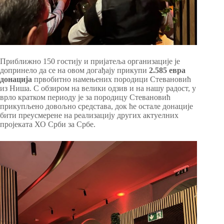
Приближно 150 гостију и пријатеља организације је
допринело да се на овом догађају прикупи
2.585 евра
донација
првобитно намењених породици Стевановић
из Ниша. С обзиром на велики одзив и на нашу радост, у
врло кратком периоду је за породицу Стевановић
прикупљено довољно средстава, док ће остале донације
бити преусмерене на реализацију других актуелних
пројеката ХО Срби за Србе.