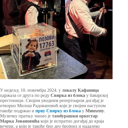
У недељу, 10. новембра 2024. у
локалу Кафаница
одржала се друга по реду
Свирка из блока
у баварској
престоници. Својим уводним репертоаром догађај је
отворио Милош Радовановић који је својим наступом
такође подржао и
прву Свирку из блока
у
Минхену
.
Музичку пратњу чинио је
тамбурашки оркестар
Марка Јовановића
који је испратио догађај до краја
вечери, а који је такође био део бројних и надалеко