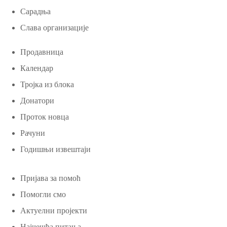
Сарадња
Слава организације
Продавница
Календар
Тројка из блока
Донатори
Проток новца
Рачуни
Годишњи извештаји
Пријава за помоћ
Помогли смо
Актуелни пројекти
Најчешћа питања