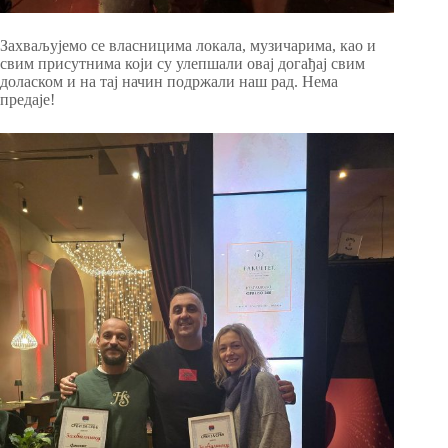
Захваљујемо се власницима локала, музичарима, као и
свим присутнима који су улепшали овај догађај свим
доласком и на тај начин подржали наш рад. Нема
предаје!