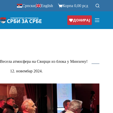
Прескочи
Српски
|
English
Корпа
0,00
рсд
на
ДОНИРАЈ
Весела атмосфера на Свирци из блока у Минхену!
12. новембар 2024.