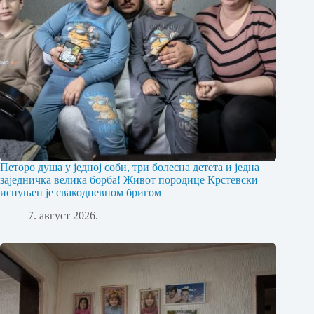
Петоро душа у једној соби, три болесна детета и једна
заједничка велика борба! Живот породице Крстевски
испуњен је свакодневном бригом
7. август 2026.