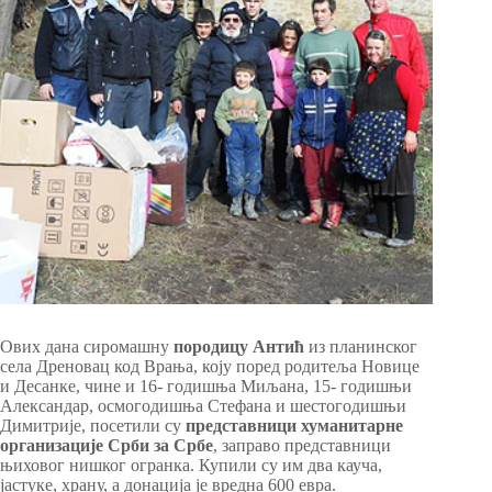
Ових дана сиромашну
породицу Антић
из планинског
села Дреновац код Врања, коју поред родитеља Новице
и Десанке, чине и 16- годишња Миљана, 15- годишњи
Александар, осмогодишња Стефана и шестогодишњи
Димитрије, посетили су
представници хуманитарне
организације Срби за Србе
, заправо представници
њиховог нишког огранка. Купили су им два кауча,
јастуке, храну, а донација је вредна 600 евра.