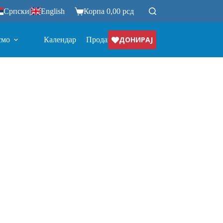
Српски
|
English
Корпа
0,00
рсд
ДОНИРАЈ
смо
Календар
Продавница