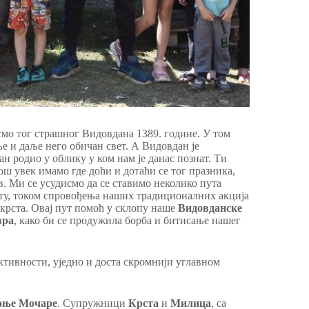
осмо тог страшног Видовдана 1389. године. У том
е и даље него обичан свет. А Видовдан је
н родио у облику у ком нам је данас познат. Ти
ш увек имамо где доћи и дотаћи се тог празника,
в. Ми се усудисмо да се ставимо неколико пута
ту, током спровођења наших традиционалних акција
рста. Овај пут помоћ у склопу наше
Видовданске
вра
, како би се продужила борба и битисање нашег
активности, уједно и доста скромнији углавном
оње Мочаре
. Супружници
Крста
и
Милица
, са