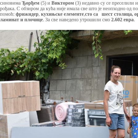
синовима
Ђорђем
(5) и
Виктором
(3) недавно су се преселили 
рођака. С обзиром да кућа није имала све што је неопходно од п
помоћ:
фрижидер
,
кухињске елементе
,
сто са шест столица, о
ламинат и плочице
. За све наведено утрошили смо
2.602 евра
.