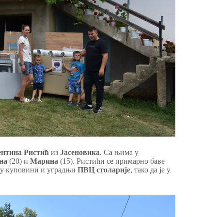
ентина Ристић
из
Јасеновика
. Са њима у
на
(20) и
Марина
(15). Ристићи се примарно баве
о у куповини и уградњи
ПВЦ столарије
, тако да је у