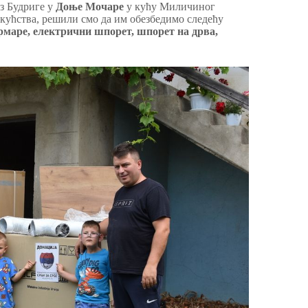
из Будриге у
Доње Мочаре
у кућу Миличиног
окућства, решили смо да им обезбедимо следећу
рмаре, електрични шпорет, шпорет на дрва,