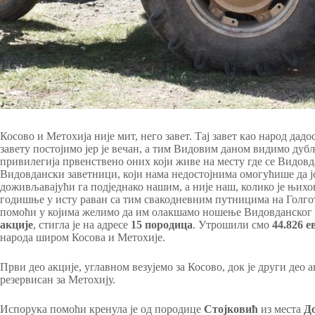
Косово и Метохија није мит, него завет. Тај завет као народ дад
завету постојимо јер је вечан, а тим Видовим даном видимо дубљ
привилегија првенствено оних који живе на месту где се Видовда
Видовдански заветници, који нама недостојнима омогућише да јо
доживљавајући га подједнако нашим, а није наш, колико је њихо
годишње у исту раван са тим свакодневним путницима на Голго
помоћи у којима желимо да им олакшамо ношење Видовданског к
акције
, стигла је на адресе
15 породица
. Утрошили смо
44.826 е
народа широм Косова и Метохије.
Први део акције, углавном везујемо за Косово, док је други део 
резервисан за Метохију.
Испорука помоћи кренула је од породице
Стојковић
из места
Д