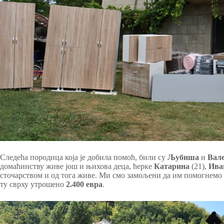
Следећа породица која је добила помоћ, били су
Љубиша
и
Вал
домаћинству живе још и њихова деца, ћерке
Катарина
(21),
Ива
сточарством и од тога живе. Ми смо замољени да им помогнем
ту сврху утрошено
2.400 евра
.