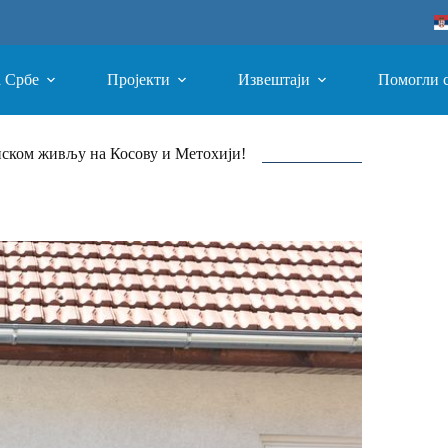
а Србе
Пројекти
Извештаји
Помогли 
пском живљу на Косову и Метохији!