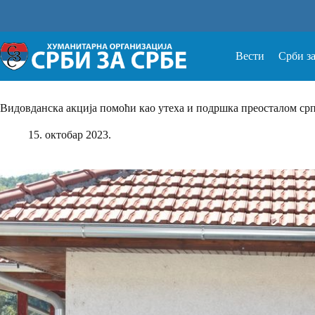
Прескочи
на
Вести
Срби з
Видовданска акција помоћи као утеха и подршка преосталом ср
15. октобар 2023.