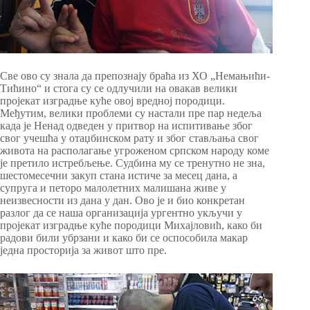
Све ово су зналa да препознају браћа из ХО „Немањићи-
Тићино“ и стога су се одлучили на овакав велики
пројекат изградње куће овој вредној породици.
Међутим, велики проблеми су настали пре пар недеља
када је Ненад одведен у притвор на испитивање због
свог учешћа у отаџбинском рату и због стављања свог
живота на располагање угроженом српском народу коме
је претило истребљење. Судбина му се тренутно не зна,
шестомесечни закуп стана истиче за месец дана, а
супруга и петоро малолетних малишана живе у
неизвесности из дана у дан. Ово је и био конкретан
разлог да се наша организација ургентно укључи у
пројекат изградње куће породици Михајловић, како би
радови били убрзани и како би се оспособила макар
једна просторија за живот што пре.