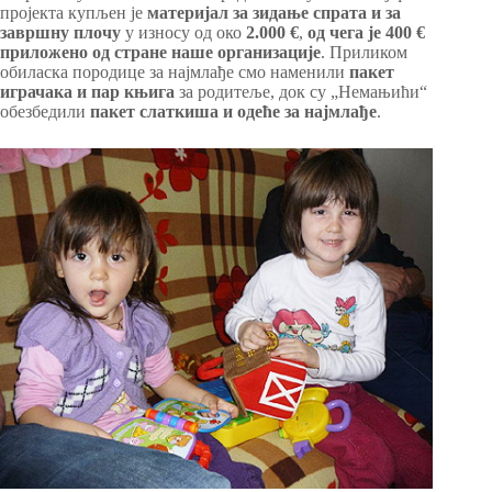
пројекта купљен је
материјал за зидање спрата и за
завршну плочу
у износу од око
2.000 €
,
од чега је 400 €
приложено од стране наше организације
. Приликом
обиласка породице за најмлађе смо наменили
пакет
играчака и пар књига
за родитеље, док су „Немањићи“
обезбедили
пакет слаткиша и одеће за најмлађе
.