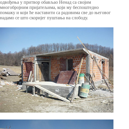
одвођења у притвор обављао Ненад са својим
многобројним пријатељима, који му беспоштедно
помажу и који ће наставити са радовима све до његовог
надамо се што скоријег пуштања на слободу.