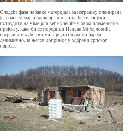
Следећа фаза набавке материјала за изградњу планирана
је за месец мај, а наша организација ће се својски
потрудити да узме још веће учешће у овом племенитом
пројекту, како би се породици Ненада Михајловића
изградњом куће сви ми заједно одужили барем
делимично, за његов допринос у одбрани српског
народа.