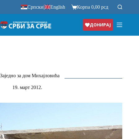
Прескочи
Српски
|
English
Корпа
0,00
рсд
на
ДОНИРАЈ
Заједно за дом Михајловића
19. март 2012.