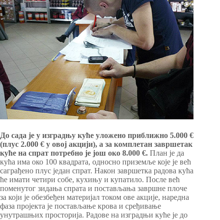
До сада је у изградњу куће уложено приближно 5.000 €
(плус 2.000 € у овој акцији), а за комплетан завршетак
куће на спрат потребно је још око 8.000 €.
План је да
кућа има око 100 квадрата, односно приземље које је већ
саграђено плус један спрат. Након завршетка радова кућа
ће имати четири собе, кухињу и купатило. После већ
поменутог зидања спрата и постављања завршне плоче
за који је обезбеђен материјал током ове акције, наредна
фаза пројекта је постављање крова и сређивање
унутрашњих просторија. Радове на изградњи куће је до