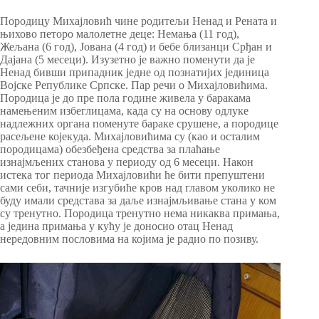
Породицу Михајловић чине родитељи Ненад и Рената и
њихово петоро малолетне деце: Немања (11 год),
Жељана (6 год), Јована (4 год) и бебе близанци Срђан и
Дајана (5 месеци). Изузетно је важно поменути да је
Ненад бивши припадник једне од познатијих јединица
Војске Републике Српске. Пар речи о Михајловићима.
Породица је до пре пола године живела у баракама
намењеним избеглицама, када су на основу одлуке
надлежних органа поменуте бараке срушене, а породице
расељене којекуда. Михајловићима су (као и осталим
породицама) обезбеђена средства за плаћање
изнајмљених станова у периоду од 6 месеци. Након
истека тог периода Михајловићи ће бити препуштени
сами себи, тачније изгубиће кров над главом уколико не
буду имали средстава за даље изнајмљивање стана у ком
су тренутно. Породица тренутно нема никаква примања,
а једина примања у кућу је доносио отац Ненад
нередовним пословима на којима је радио по позиву.