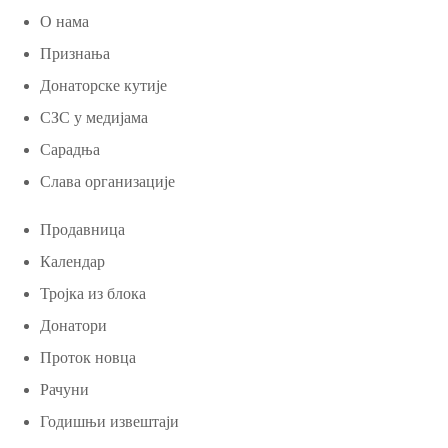
О нама
Признања
Донаторске кутије
СЗС у медијама
Сарадња
Слава организације
Продавница
Календар
Тројка из блока
Донатори
Проток новца
Рачуни
Годишњи извештаји