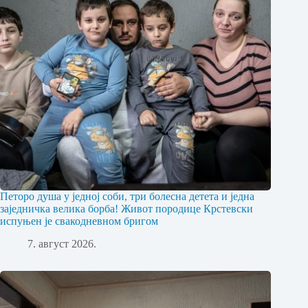
Петоро душа у једној соби, три болесна детета и једна
заједничка велика борба! Живот породице Крстевски
испуњен је свакодневном бригом
7. август 2026.