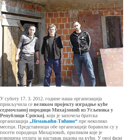
У суботу 17. 3. 2012. године наша организација
прикључила се
великом пројекту изградње куће
седмочланој породици Михајловић из Угљевика у
Републици Српској
, који је започела братска
организација
„Немањићи-Тићино“
пре неколико
месеци. Представници обе организације боравили су у
посети породици Михајловић, приликом које је
извршена уплата за наставак радова на кући. У овој фази