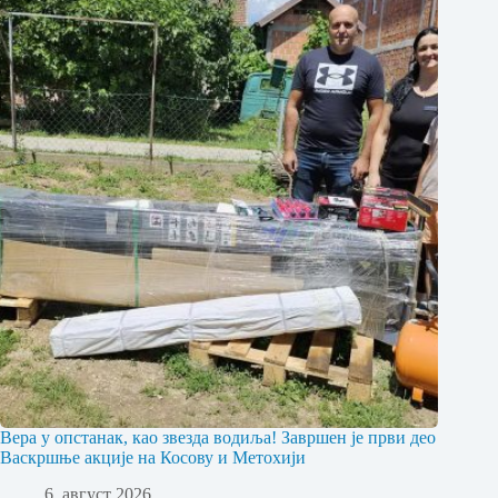
Вера у опстанак, као звезда водиља! Завршен је први део
Васкршње акције на Косову и Метохији
6. август 2026.