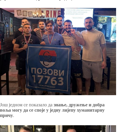
Још једном се показало да
знање, дружење и добра
воља могу да се споје у једну лијепу хуманитарну
причу
.