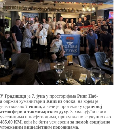
У Градишци
је
7. јуна
у просторијама
Ринг Паб-
а
одржан хуманитарни
Квиз из блока
, на којем је
учествовало
7 екипа
, а вече је протекло у
одличној
атмосфери и такмичарском духу
. Захваљујући свим
учесницима и посјетиоцима, прикупљено је укупно око
485,60
КМ
, који ће бити усмјерени
за помоћ социјално
угроженим вишедјетним породицама
.