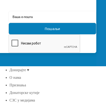
Донирајте ♥
О нама
Признања
Донаторске кутије
СЗС у медијама