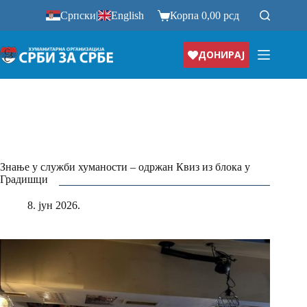
Прескочи
Српски
|
English
Корпа
0,00
рсд
на
ДОНИРАЈ
Знање у служби хуманости – одржан Квиз из блока у
Градишци
8. јун 2026.