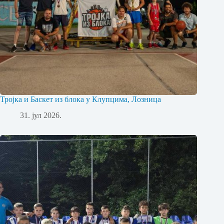
Тројка и Баскет из блока у Клупцима, Лозница
31. јул 2026.