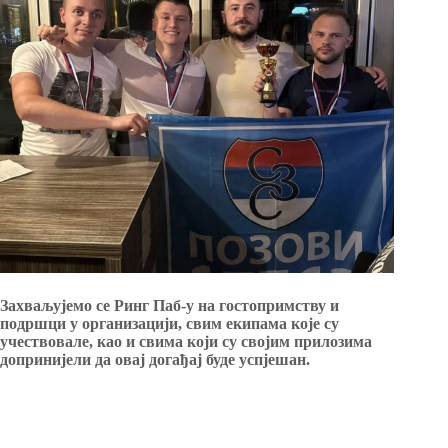
Захваљујемо се Ринг Паб-у на гостопримству и
подршци у организацији, свим екипама које су
учествовале, као и свима који су својим прилозима
допринијели да овај догађај буде успјешан.