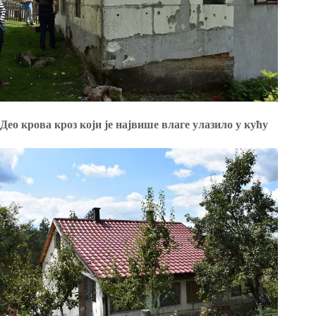
Део крова кроз који је највише влаге улазило у кућу