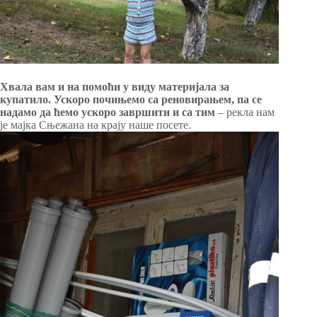
Хвала вам и на помоћи у виду материјала за
купатило. Ускоро почињемо са реновирањем, па се
надамо да ћемо ускоро завршити и са тим
– рекла нам
је мајка Сњежана на крају наше посете.