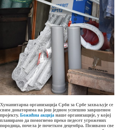
Хуманитарна организација Срби за Србе захваљује се
свим донаторима на још једном успешно завршеном
пројекту.
Божићна акција
наше организације, у којој
планирамо да помогнемо преко педесет угрожених
породица, почела је почетком децембра. Позивамо све