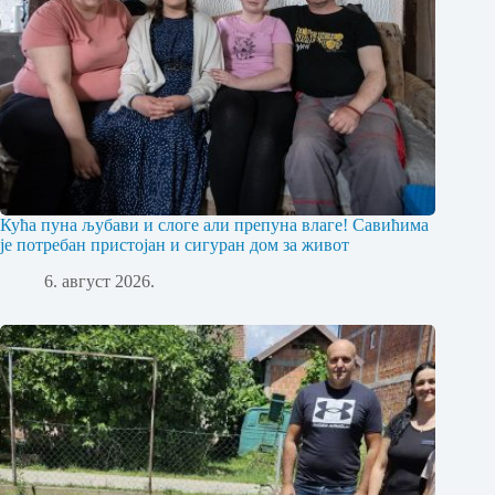
Кућа пуна љубави и слоге али препуна влаге! Савићима
је потребан пристојан и сигуран дом за живот
6. август 2026.