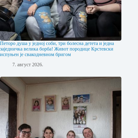
Петоро душа у једној соби, три болесна детета и једна
заједничка велика борба! Живот породице Крстевски
испуњен је свакодневном бригом
7. август 2026.