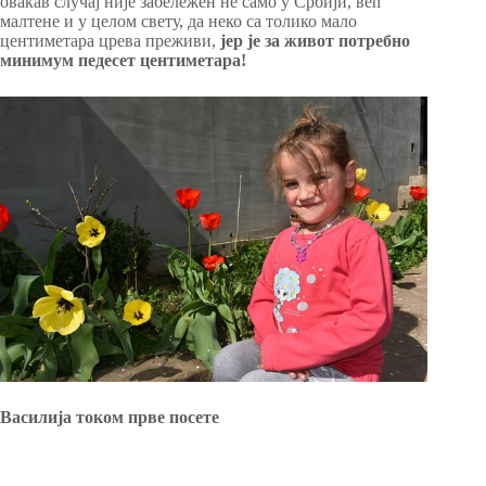
овакав случај није забележен не само у Србији, већ
малтене и у целом свету, да неко са толико мало
центиметара црева преживи,
јер је за живот потребно
минимум педесет центиметара!
Василија током прве посете