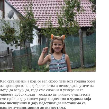
Као организација која се већ скоро петнаест година бори
да прошири ланац доброчинства и непосредно утиче на
људе да верују да, када смо сложни и усмерени ка
чињењу добрих дела – можемо да чинимо чуда, веома
смо срећни да у нашем раду
сведочимо о чудима која
нас инспиришу и дају подстицај да наставимо са
нашим хуманитарним активностима.