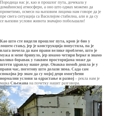
Породица нас је, као и прошлог пута, дочекала у
домаћинској атмосфери, а оно што одмах можемо да
приметимо, осмеси на њиховим лицима нам говоре да је
пре свега ситуација са Василијом стабилна, али и да су
се њихови услови живота значајно побољшали!
Као што сте видели прошлог пута, кров је био у
лошем стању, јер је конструкција попустила, па је
влага почела да нам прави велике проблеме, што је
мужа и мене бринуло, јер имамо четири ћерке и знамо
колико боравак у таквим просторијама може да
штети здрављу наше деце. Оваква помоћ дошла је у
прави час, поготову што долази зима. Сада сам
спокојна јер знам да су мојој деци омогућени
нормални услови за одрастање и развој
– рекла нам је
мајка
Сњежана
на почетку нашег разговора.