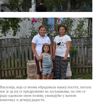
Василија, која се веома обрадовала нашој посети, питала
нас је да јој се придружимо на љуљашкама, па смо се
радо одазвали овом позиву, уживајући у њеном
кикотању и дечијој радости.