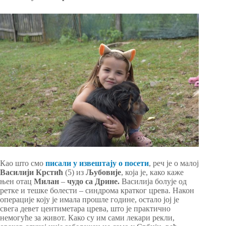
Као што смо
писали у извештају о посети
, реч је о малој
Василији Крстић
(5) из
Љубовије
, која је, како каже
њен отац
Милан
–
чудо са Дрине.
Василија болује од
ретке и тешке болести – синдрома кратког црева. Након
операције коју је имала прошле године, остало јој је
свега девет центиметара црева, што је практично
немогуће за живот. Како су им сами лекари рекли,