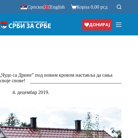
Прескочи
Српски
|
English
Корпа
0,00
рсд
на
ДОНИРАЈ
„Чудо са Дринеˮ под новим кровом наставља да сања
своје снове!
4. децембар 2019.