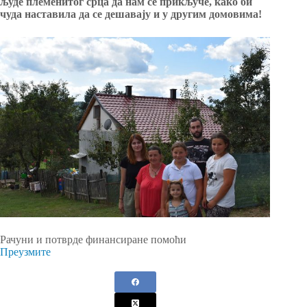
људе племенитог срца да нам се прикључе, како би
чуда наставила да се дешавају и у другим домовима!
Рачуни и потврде финансиране помоћи
Преузмите