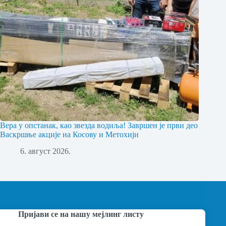
Вера у опстанак, као звезда водиља! Завршен је први део
Васкршње акције на Косову и Метохији
6. август 2026.
Пријави се на нашу мејлинг листу