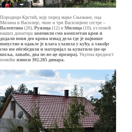
Породици Крстић, коју поред мајке Сњежане, оца
Милана и Василије, чине и три Василијине сестре –
Валентина
(20),
Ружица
(12) и
Милица
(10), уз помоћ
наших донатора
заменили смо комплетан кров и
додали нови део крова изнад дела где је највише
попустио и одакле је влага улазила у кућу, а такође
смо им обезбедили и материјал за купатило (ве-це
шоља, лавабо, два пе-ве-це прозора).
Укупна вредност
помоћи
износи 392.285
динара.