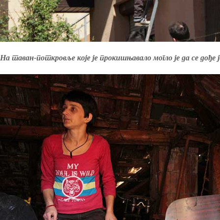
На таван-поткровље које је прокишњавало могло је да се дође 