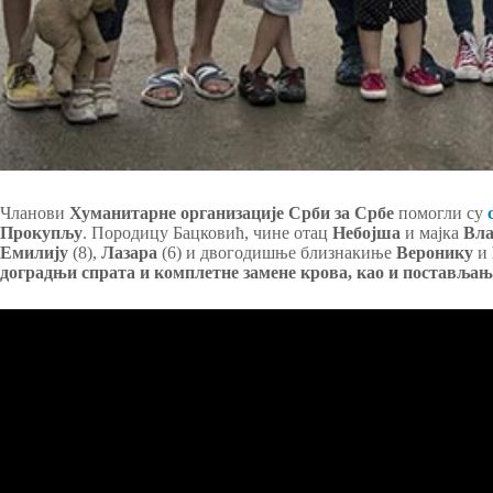
Чланови
Хуманитарне организације Срби за Србе
помогли су
Прокупљу
. Породицу Бацковић, чине отац
Небојша
и мајка
Вла
Емилију
(8),
Лазара
(6) и двогодишње близнакиње
Веронику
и
доградњи спрата и комплетне замене крова, као и постављањ