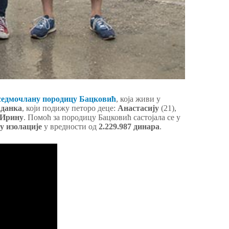
седмочлану породицу Бацковић
, која живи у
данка
, који подижу петоро деце:
Анастасију
(21),
Ирину
. Помоћ за породицу Бацковић састојала се у
у изолације
у вредности од
2.229.987 динара
.