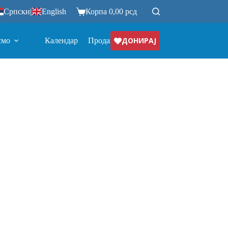
Српски
|
English
Корпа
0,00
рсд
ДОНИРАЈ
смо
Календар
Продавница