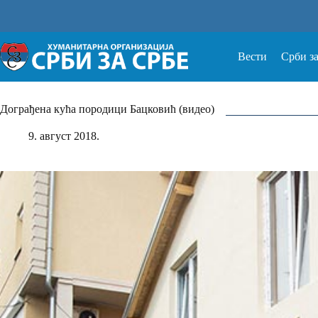
Прескочи
на
Вести
Срби з
Дограђена кућа породици Бацковић (видео)
9. август 2018.