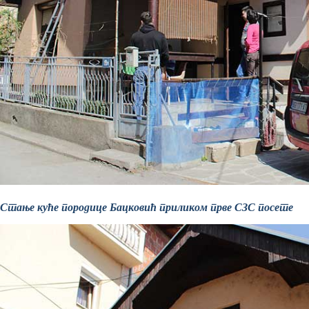
Стање куће породице Бацковић приликом прве СЗС посете