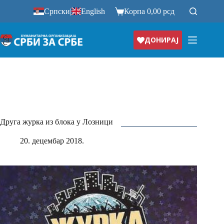
Прескочи
Српски
|
English
Корпа
0,00
рсд
на
ДОНИРАЈ
Друга журка из блока у Лозници
20. децембар 2018.