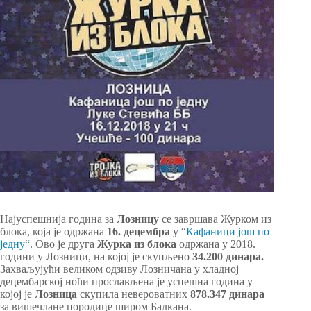
Најуспешнија година за
Лозницу
се завршава Журком из
блока, која је одржана
16. децембра
у “
Кафаници још по
једну
“. Ово је друга
Журка из блока
одржана у 2018.
години у Лозници, на којој је скупљено
34.200 динара.
Захваљујући великом одзиву Лозничана у хладној
децембарској ноћи прослављена је успешна година у
којој је
Лозница
скупила невероватних
878.347 динара
за вишечлане породице широм Балкана.