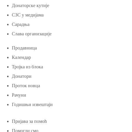
Донаторске кутије
СЗС у медијама
Сарадња
Слава организације
Продавница
Календар
Тројка из блока
Донатори
Проток новца
Рачуни
Годишњи извештаји
Пријава за помоћ
Помогли смо