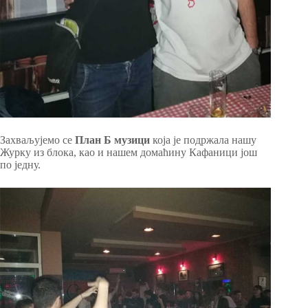
Захваљујемо се
План Б музици
која је подржала нашу
Журку из блока, као и нашем домаћину Кафаници још
по једну.