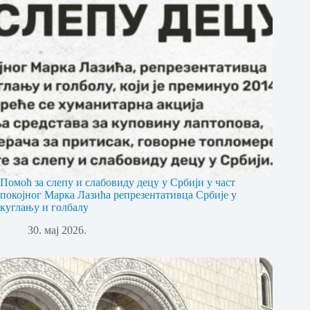
Помоћ за слепу и слабовиду децу у Србији у част
покојног Марка Лазића репрезентативца Србије у
куглању и голбалу
30. мај 2026.