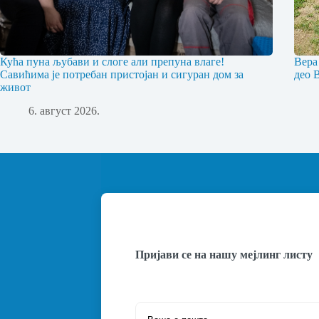
Кућа пуна љубави и слоге али препуна влаге!
Вера
Савићима је потребан пристојан и сигуран дом за
део 
живот
6. август 2026.
Пријави се на нашу мејлинг листу