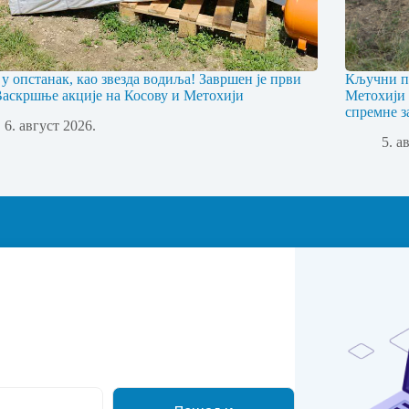
 у опстанак, као звезда водиља! Завршен је први
Кључни пр
Васкршње акције на Косову и Метохији
Метохији 
спремне з
6. август 2026.
5. а