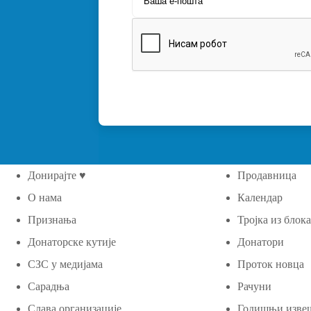
Донирајте ♥
Продавница
О нама
Календар
Признања
Тројка из блок
Донаторске кутије
Донатори
СЗС у медијама
Проток новца
Сарадња
Рачуни
Слава организације
Годишњи изве