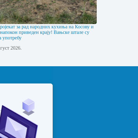
ојекат за рад народних кухиња на Косову и
напокон приведен крају! Вањске штале су
а употребу
вгуст 2026.