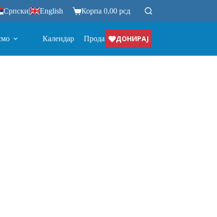
Српски
|
English
Корпа
0,00
рсд
ДОНИРАЈ
смо
Календар
Продавница