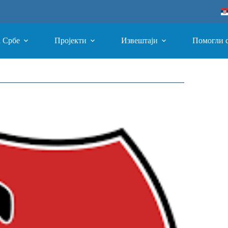
а Србе
Пројекти
Извештаји
Помогли 