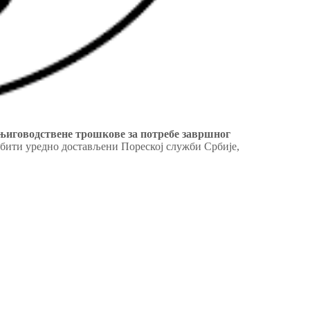
њиговодствене трошкове за потребе завршног
е бити уредно достављени Пореској служби Србије,