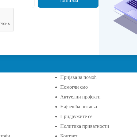
Пријава за помоћ
Помогли смо
а
Актуелни пројекти
Најчешћа питања
Придружите се
Политика приватности
штаји
Контакт