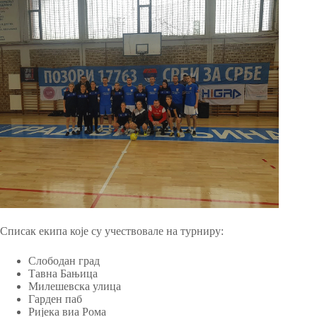
Списак екипа које су учествовале на турниру:
Слободан град
Тавна Бањица
Милешевска улица
Гарден паб
Ријека виа Рома