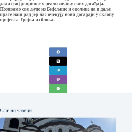
дали свој допринос у реализовању свих догађаја.
Позивамо све људе из Бијељине и околине да и даље
прате наш рад јер нас очекују нови догађаји у склопу
пројекта Тројка из блока.
Слични чланци