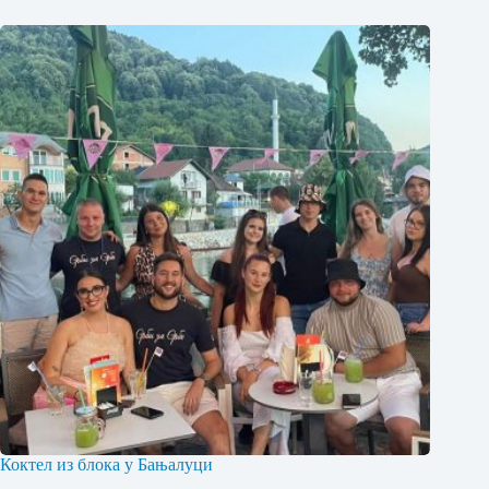
Коктел из блока у Бањалуци