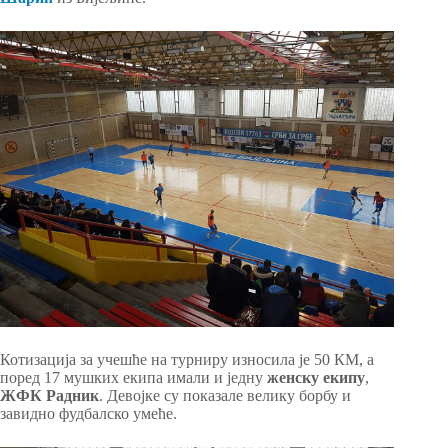
Котизација за учешће на турниру износила је 50 КМ, а
поред 17 мушких екипа имали и једну
женску екипу
,
ЖФК Радник
. Девојке су показале велику борбу и
завидно фудбалско умеће.