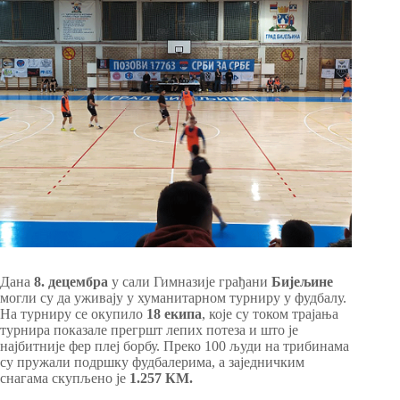
Дана
8. децембра
у сали Гимназије грађани
Бијељине
могли су да уживају у хуманитарном турниру у фудбалу.
На турниру се окупило
18 екипа
, које су током трајања
турнира показале прегршт лепих потеза и што је
најбитније фер плеј борбу. Преко 100 људи на трибинама
су пружали подршку фудбалерима, а заједничким
снагама скупљено је
1.257 КМ.