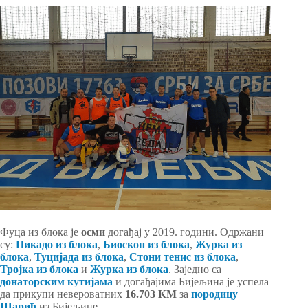
Фуца из блока је
осми
догађај у 2019. години. Одржани
су:
Пикадо из блока
,
Биоскоп из блока
,
Журка из
блока
,
Туцијада из блока
,
Стони тенис из блока
,
Тројка из блока
и
Журка из блока
. Заједно са
донаторским кутијама
и догађајима Бијељина је успела
да прикупи невероватних
16.703 КМ
за
породицу
Шарић
из Бијељине.