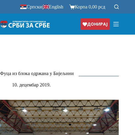
Прескочи
Српски
|
English
Корпа
0,00
рсд
на
ДОНИРАЈ
Фуца из блока одржана у Бијељини
10. децембар 2019.