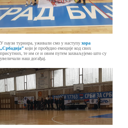
У паузи турнира, уживали смо у наступу
хора
„Србадијаˮ
који је пробудио емоције код свих
присутних, те им се и овим путем захваљујемо што су
увеличали наш догађај.