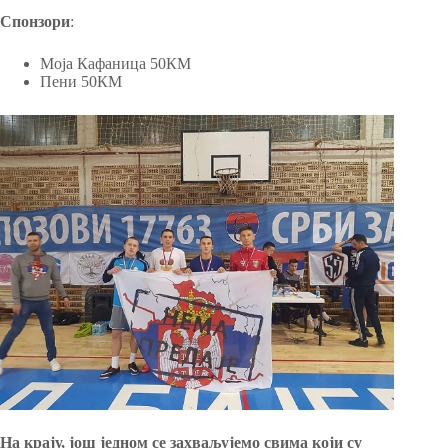
Спонзори
:
Моја Кафаница 50КМ
Пени 50КМ
На крају, још једном се захваљујемо свима који су