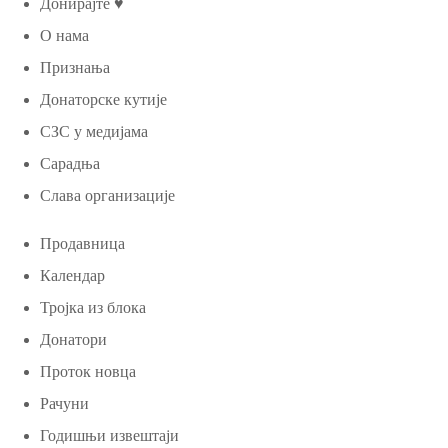
Донирајте ♥
О нама
Признања
Донаторске кутије
СЗС у медијама
Сарадња
Слава организације
Продавница
Календар
Тројка из блока
Донатори
Проток новца
Рачуни
Годишњи извештаји