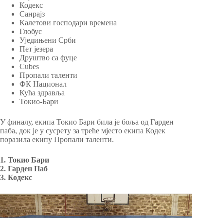
Кодекс
Санрајз
Калетови господари времена
Глобус
Уједињени Срби
Пет језера
Друштво са фуце
Cubes
Пропали таленти
ФК Национал
Кућа здравља
Токио-Бари
У финалу, екипа Токио Бари била је боља од Гарден
паба, док је у сусрету за треће мјесто екипа Кодек
поразила екипу Пропали таленти.
1. Токио Бари
2. Гарден Паб
3. Кодекс