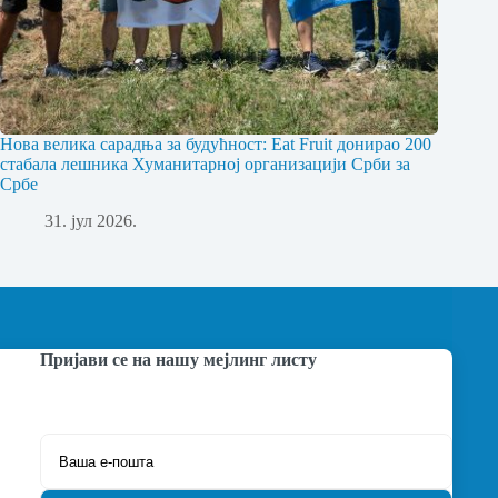
Нова велика сарадња за будућност: Eat Fruit донирао 200
стабала лешника Хуманитарној организацији Срби за
Србе
31. јул 2026.
Пријави се на нашу мејлинг листу