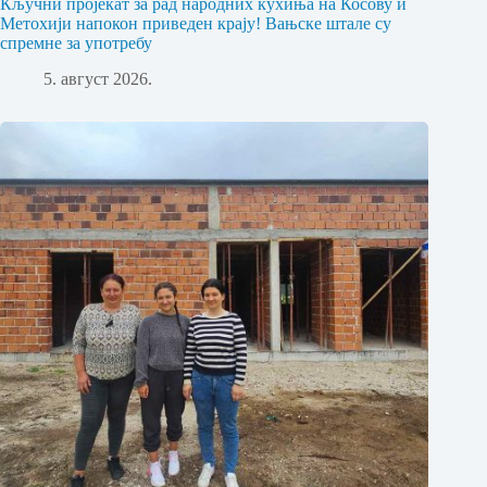
Кључни пројекат за рад народних кухиња на Косову и
Метохији напокон приведен крају! Вањске штале су
спремне за употребу
5. август 2026.