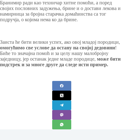
Бранимир ради као техничар хитне помоћи, а поред
својих пословних задужења, брине и о достави лекова и
намирница за бројна старачка домаћинства са тог
подручја, о којима нема ко да брине.
Заиста ће бити велики успех, ако овој младој породици,
омогућимо све услове да остану на својој дедовини
!
Биће то значајна помоћ и за целу нашу малобројну
заједницу, јер останак једне младе породице,
може бити
подстрек и за многе друге да следе исти пример.