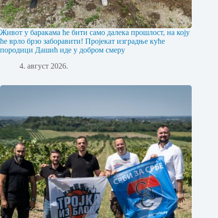
Живот у баракама ће бити само далека прошлост, на коју
ће врло брзо заборавити! Пројекат изградње куће
породици Дашић иде у добром смеру
4. август 2026.