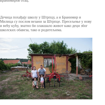
Бранимиров отац.
Дечица похађају школу у Штрпцу, а и Бранимир и
Милица су послом везани за Штрпце. Пресељење у нову
и већу кућу, знатно би олакшало живот како деци због
школских обавеза, тако и родитељима.