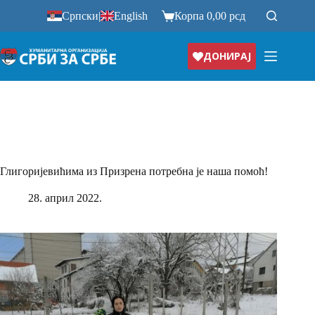
Прескочи
Српски
|
English
Корпа
0,00
рсд
на
ДОНИРАЈ
Глигоријевићима из Призрена потребна је наша помоћ!
28. април 2022.