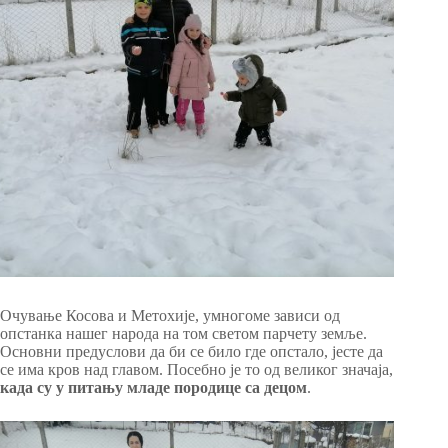
Очување Косова и Метохије, умногоме зависи од
опстанка нашег народа на том светом парчету земље.
Основни предуслови да би се било где опстало, јесте да
се има кров над главом. Посебно је то од великог значаја,
када су у питању младе породице са децом
.