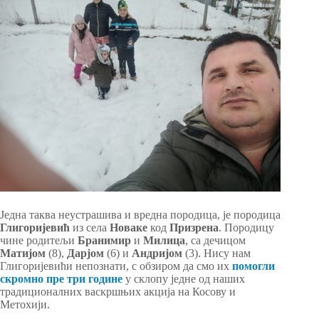
Једна таква неустрашива и вредна породица, је породица
Глигоријевић
из села
Новаке
код
Призрена
. Породицу
чине родитељи
Бранимир
и
Милица
, са дечицом
Матијом
(8),
Дарјом
(6) и
Андријом
(3). Нису нам
Глигоријевићи непознати, с обзиром да смо их
помогли
скромно пре три године
у склопу једне од наших
традиционалних васкршњих акција на Косову и
Метохији.