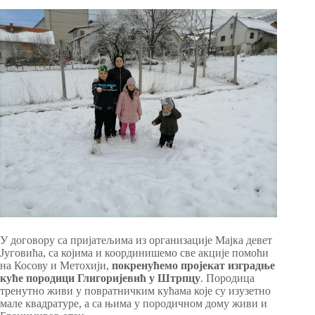
У договору са пријатељима из организације Мајка девет
Југовића, са којима и координишемо све акције помоћи
на Косову и Метохији,
покренућемо пројекат изградње
куће породици Глигоријевић у Штрпцу
. Породица
тренутно живи у повратничким кућама које су изузетно
мале квадратуре, а са њима у породичном дому живи и