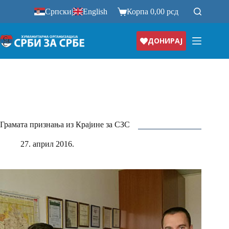
Прескочи
Српски
|
English
Корпа
0,00
рсд
на
ДОНИРАЈ
Грамата признања из Крајине за СЗС
27. април 2016.