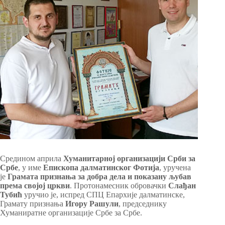
Средином априла
Хуманитарној организацији Срби за
Србе
, у име
Епископа далматинског Фотија
, уручена
је
Грамата признања за добра дела и показану љубав
према својој цркви
. Протонамесник обровачки
Слађан
Тубић
уручио је, испред СПЦ Епархије далматинске,
Грамату признања
Игору Рашули
, председнику
Хуманиратне организације Србе за Србе.