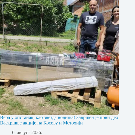
Вера у опстанак, као звезда водиља! Завршен је први део
Васкршње акције на Косову и Метохији
6. август 2026.