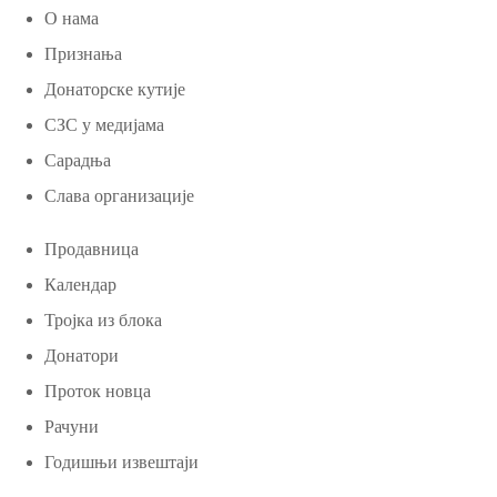
О нама
Признања
Донаторске кутије
СЗС у медијама
Сарадња
Слава организације
Продавница
Календар
Тројка из блока
Донатори
Проток новца
Рачуни
Годишњи извештаји