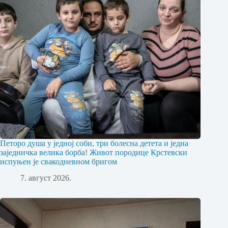
Петоро душа у једној соби, три болесна детета и једна
заједничка велика борба! Живот породице Крстевски
испуњен је свакодневном бригом
7. август 2026.