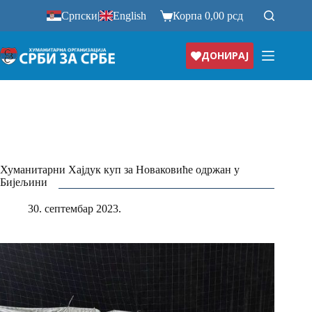
Прескочи
Српски
|
English
Корпа
0,00
рсд
на
ДОНИРАЈ
Хуманитарни Хајдук куп за Новаковиће одржан у
Бијељини
30. септембар 2023.