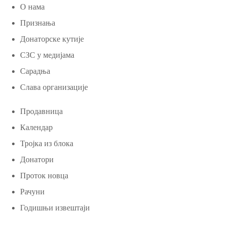
О нама
Признања
Донаторске кутије
СЗС у медијама
Сарадња
Слава организације
Продавница
Календар
Тројка из блока
Донатори
Проток новца
Рачуни
Годишњи извештаји