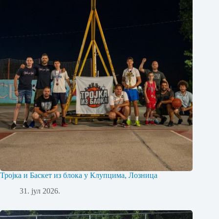
Тројка и Баскет из блока у Клупцима, Лозница
31. јул 2026.