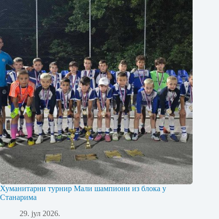
Хуманитарни турнир Мали шампиони из блока у
Станарима
29. јул 2026.