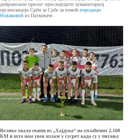
добровољни прилог прослиједити хуманитарној
организацији Срби за Србе за помоћ
породици
Новаковић
из Патковаче.
Велико хвала екипи из „Хајдука“ на уплаћених 2.160
КМ и што нам увек излазе у сусрет када су у питању