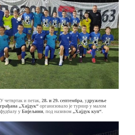
У четвртак и петак,
28. и 29. септембра
, у
дружење
грађана „Хајдук“
организовало је турнир у малом
фудбалу у
Бијељини
, под називом
„Хајдук куп“
.