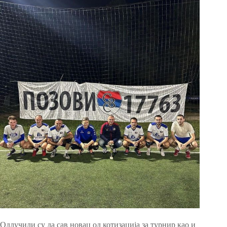
Одлучили су да сав новац од котизација за турнир као и