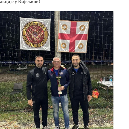
акције у Бијељини!