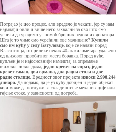
Потрајао је цео процес, али вредело је чекати, јер су нам
најмлађи били и више него захвални за ово што смо
успели да урадимо уз помоћ бројних редовних донатора.
Шта је то чиме смо усрећили ове малишане?
Купили
смо им кућу
у селу Батуловце
, које се налази поред
Власотинца, отприлике неких 40-ак километара удаљено
од њиховог првобитног места боравка. Поред куће,
купљен је и најосновнији намештај за опремање
њиховог новог дома,
један кревет на спрат, један
кревет самац, два ормана, два радна стола и две
радне столице
. Вредност овог пројекта
износи
2.998.244
динара
. Да додамо, да је уз кућу добијен и један објекат
који може да послужи за складиштење механизације или
гајење стоке, у зависности од потреба.