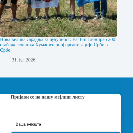
Нова велика сарадња за будућност: Eat Fruit донирао 200
стабала лешника Хуманитарној организацији Срби за
Србе
31. јул 2026.
Пријави се на нашу мејлинг листу