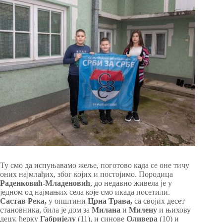
Ту смо да испуњавамо жеље, поготово када се оне тичу
оних најмлађих, због којих и постојимо. Породица
Раденковић-Младеновић
, до недавно живела је у
једном од најмањих села које смо икада посетили.
Састав Река,
у општини
Црна Трава,
са својих десет
становника, била је дом за
Милана
и
Милену
и њихову
децу, ћерку
Габријелу
(11), и синове
Оливера
(10) и