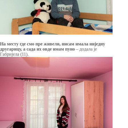
На месту где смо пре живели, нисам имала ниједну
другарицу, а сада их овде имам пуно
– додала је
Габријела (11).