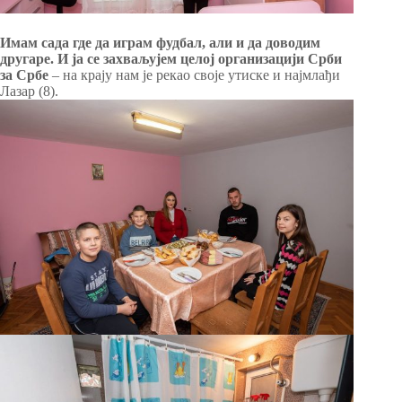
Имам сада где да играм фудбал, али и да доводим
другаре. И ја се захваљујем целој организацији Срби
за Србе
– на крају нам је рекао своје утиске и најмлађи
Лазар (8).