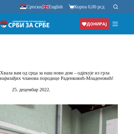
Прескочи
Српски
|
English
Корпа
0,00
рсд
на
ДОНИРАЈ
Хвала вам од срца за наш нови дом – одјекује из грла
најмлађих чланова породице Раденковић-Младеновић!
25. децембар 2022.