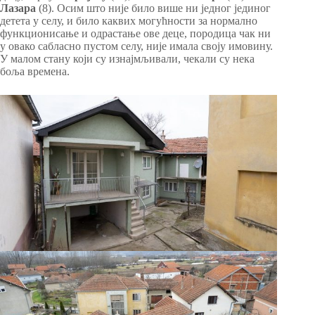
Лазара
(8). Осим што није било више ни једног јединог
детета у селу, и било каквих могућности за нормално
функционисање и одрастање ове деце, породица чак ни
у овако сабласно пустом селу, није имала своју имовину.
У малом стану који су изнајмљивали, чекали су нека
боља времена.