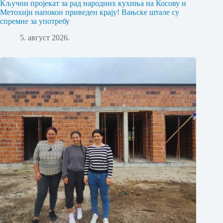
Кључни пројекат за рад народних кухиња на Косову и
Метохији напокон приведен крају! Вањске штале су
спремне за употребу
5. август 2026.