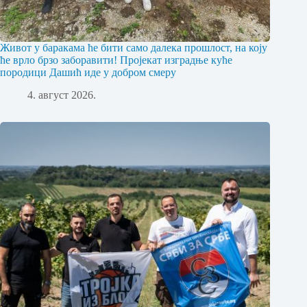
Живот у баракама ће бити само далека прошлост, на коју
ће врло брзо заборавити! Пројекат изградње куће
породици Дашић иде у добром смеру
4. август 2026.