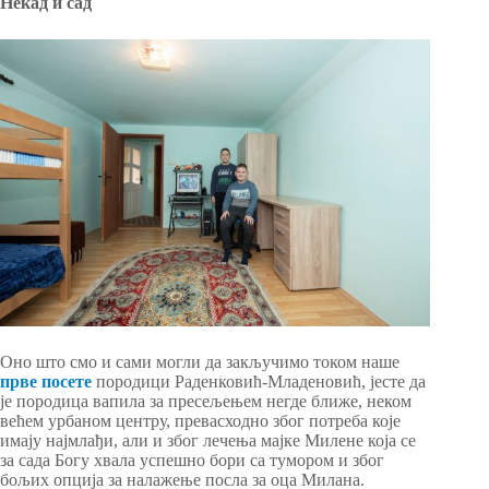
Некад и сад
Оно што смо и сами могли да закључимо током наше
прве посете
породици Раденковић-Младеновић, јесте да
је породица вапила за пресељењем негде ближе, неком
већем урбаном центру, превасходно због потреба које
имају најмлађи, али и због лечења мајке Милене која се
за сада Богу хвала успешно бори са тумором и због
бољих опција за налажење посла за оца Милана.