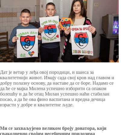
Дат је ветар у леђа овој породици, и шанса за
квалитетнији живот. Имају сада свој кров над главом и
добру полазну основу, да наставе да се боре. Надамо се
да ће се мајка Милена успешно изборити са опаком
болешћу и да ће отац Милан успешно наћи стабилан
посао, а да ће ова фино васпитана и вредна дечица
израсти у добре и квалитетне људе.
Ми се захваљујемо великом броју донатора, који
свакодневно својим несебичним прилозима