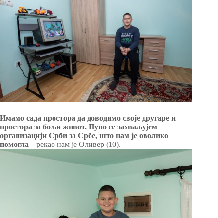
Имамо сада простора да доводимо своје другаре и
простора за бољи живот. Пуно се захваљујем
организацији Срби за Србе, што нам је оволико
помогла
– рекао нам је Оливер (10).