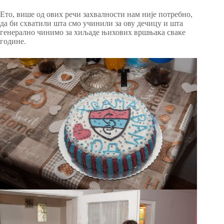
Ето, више од ових речи захвалности нам није потребно,
да би схватили шта смо учинили за ову дечицу и шта
генерално чинимо за хиљаде њихових вршњака сваке
године.