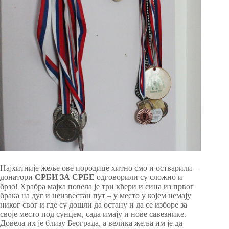
Најхитније жеље ове породице хитно смо и остварили –
донатори
СРБИ ЗА СРБЕ
одговорили су сложно и
брзо! Храбра мајка повела је три кћери и сина из првог
брака на дуг и неизвестан пут – у место у којем немају
никог свог и где су дошли да остану и да се изборе за
своје место под сунцем, сада имају и нове савезнике.
Довела их је близу Београда, а велика жеља им је да