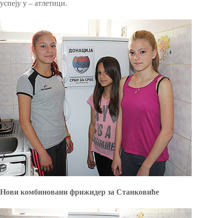
успеју у – атлетици.
Нови комбиновани фрижидер за Станковиће