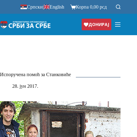
Прескочи
Српски
|
English
Корпа
0,00
рсд
на
ДОНИРАЈ
Испоручена помоћ за Станковиће
28. јун 2017.