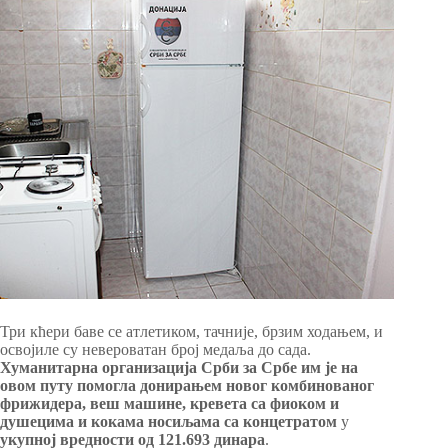
Три кћери баве се атлетиком, тачније, брзим ходањем, и
освојиле су невероватан број медаља до сада.
Хуманитарна организација Срби за Србе им је на
овом путу помогла донирањем новог комбинованог
фрижидера, веш машине, кревета са фиоком и
душецима и кокама носиљама са концетратом
у
укупној вредности од 121.693 динара
.