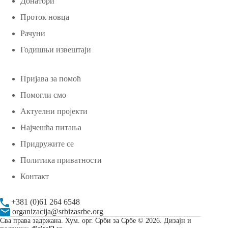
Донатори
Проток новца
Рачуни
Годишњи извештаји
Пријава за помоћ
Помогли смо
Актуелни пројекти
Најчешћа питања
Придружите се
Политика приватности
Контакт
+381 (0)61 264 6548
organizacija@srbizasrbe.org
Сва права задржана. Хум. орг. Срби за Србе © 2026. Дизајн и