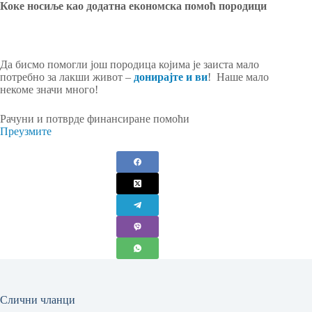
Коке носиље као додатна економска помоћ породици
Да бисмо помогли још породица којима је заиста мало
потребно за лакши живот –
донирајте и ви
! Наше мало
некоме значи много!
Рачуни и потврде финансиране помоћи
Преузмите
Слични чланци