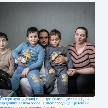
Петоро душа у једној соби, три болесна детета и једна
заједничка велика борба! Живот породице Крстевски
испуњен је свакодневном бригом