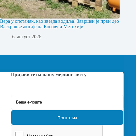
Вера у опстанак, као звезда водиља! Завршен је први део
Васкршње акције на Косову и Метохији
6. август 2026.
Пријави се на нашу мејлинг листу