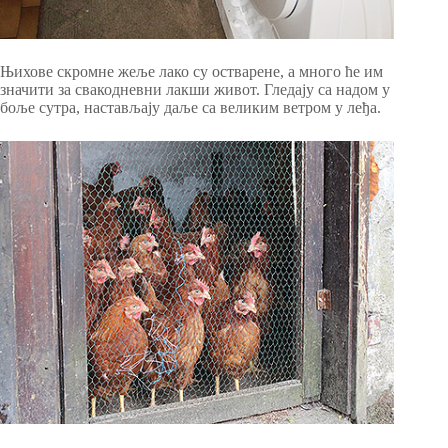
Њихове скромне жеље лако су остварене, а много ће им
значити за свакодневни лакши живот. Гледају са надом у
боље сутра, настављају даље са великим ветром у леђа.