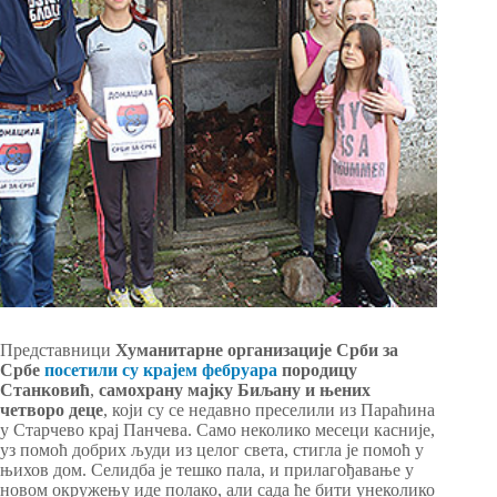
Представници
Хуманитарне организације Срби за
Србе
посетили су крајем фебруара
породицу
Станковић
,
самохрану мајку Биљану
и њених
четворо деце
, који су се недавно преселили из Параћина
у Старчево крај Панчева. Само неколико месеци касније,
уз помоћ добрих људи из целог света, стигла је помоћ у
њихов дом. Селидба је тешко пала, и прилагођавање у
новом окружењу иде полако, али сада ће бити унеколико