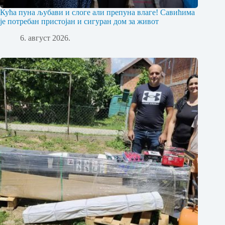
Кућа пуна љубави и слоге али препуна влаге! Савићима
је потребан пристојан и сигуран дом за живот
6. август 2026.