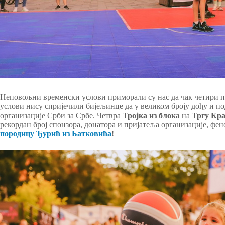
Неповољни временски услови приморали су нас да чак четири п
услови нису спријечили бијељинце да у великом броју дођу и по
организације Срби за Србе. Четвра
Тројка из блока
на
Тргу Кра
рекордан број спонзора, донатора и пријатеља организације, ф
породицу Ђурић из Батковића
!