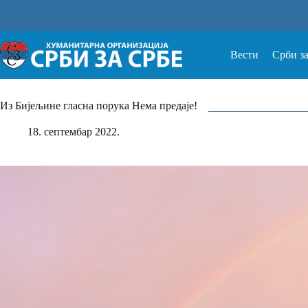
Прескочи
на
Вести
Срби з
Из Бијељине гласна порука Нема предаје!
18. септембар 2022.