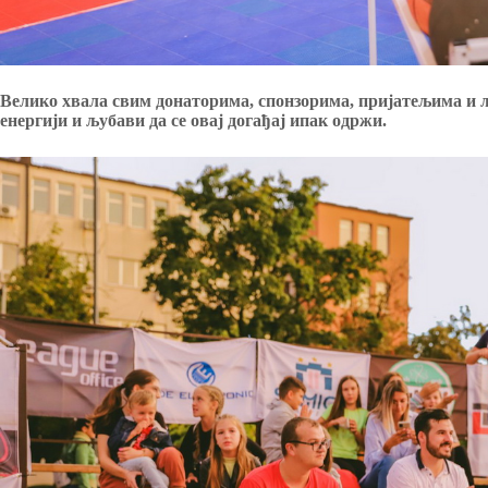
Велико хвала свим донаторима, спонзорима, пријатељима и 
енергији и љубави да се овај догађај ипак одржи.