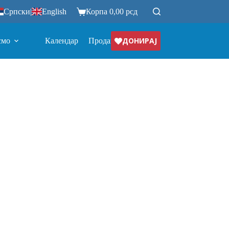
Српски
|
English
Корпа
0,00
рсд
ДОНИРАЈ
смо
Календар
Продавница