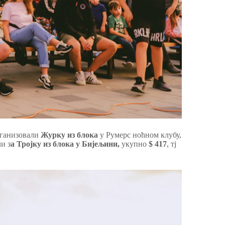
организовали
Журку из блока
у Румерс ноћном клубу,
и з
а Тројку из блока у Бијељини,
укупно
$ 417
, тј