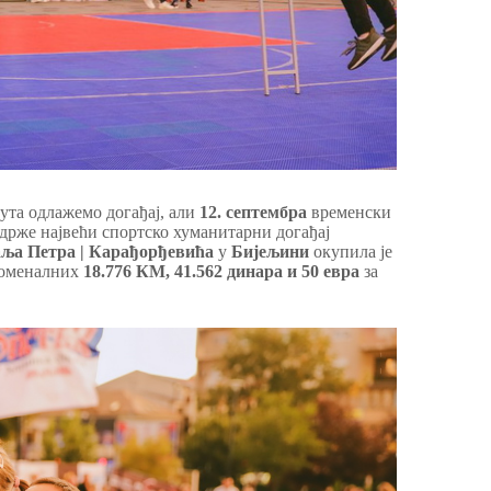
ута одлажемо догађај, али
12. септембра
временски
држе највећи спортско хуманитарни догађај
ља Петра | Карађорђевића
у
Бијељини
окупила је
еноменалних
18.776 КМ, 41.562 динара и 50 евра
за