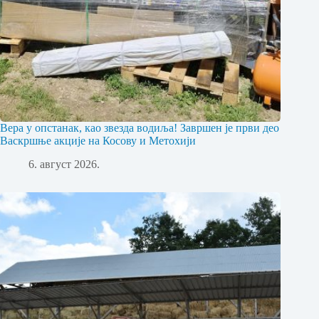
Вера у опстанак, као звезда водиља! Завршен је први део
Васкршње акције на Косову и Метохији
6. август 2026.