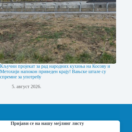
Кључни пројекат за рад народних кухиња на Косову и
Метохији напокон приведен крају! Вањске штале су
спремне за употребу
5. август 2026.
Пријави се на нашу мејлинг листу