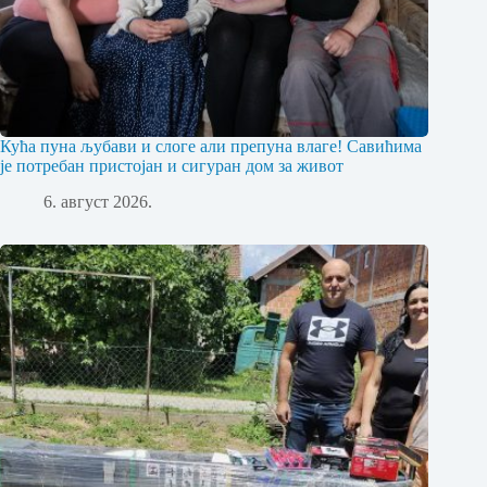
Кућа пуна љубави и слоге али препуна влаге! Савићима
је потребан пристојан и сигуран дом за живот
6. август 2026.