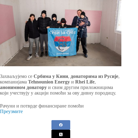
Захваљујемо се
Србима у Кини
,
донаторима из Русије
,
компанијама
Tehnounion Energy
и
Rhei Life
,
анонимном донатору
и свим другим приложницима
који учествују у акцији помоћи за ову дивну породицу.
Рачуни и потврде финансиране помоћи
Преузмите