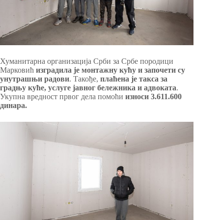
Хуманитарна организација Срби за Србе породици
Марковић
изградила је монтажну кућу и започети су
унутрашњи радови
. Такође,
плаћена је такса за
градњу куће, услуге јавног бележника и адвоката
.
Укупна вредност првог дела помоћи
износи 3.611.600
динара.