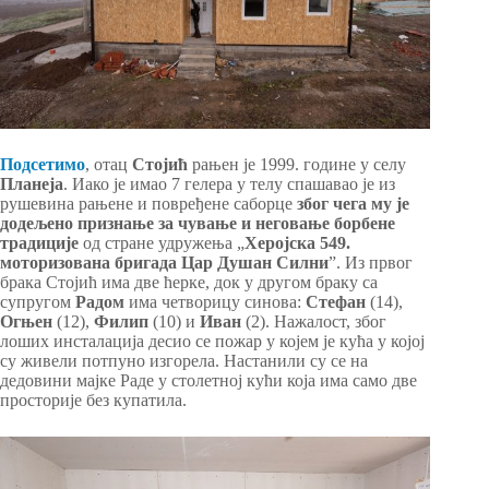
Подсетимо
, отац
Стојић
рањен је 1999. године у селу
Планеја
. Иако је имао 7 гелера у телу спашавао је из
рушевина рањене и повређене саборце
због чега му је
додељено признање за чување и неговање борбене
традиције
од стране удружења „
Херојска 549.
моторизована бригада Цар Душан Силни
”. Из првог
брака Стојић има две ћерке, док у другом браку са
супругом
Радом
има четворицу синова:
Стефан
(14),
Огњен
(12),
Филип
(10) и
Иван
(2). Нажалост, због
лоших инсталација десио се пожар у којем је кућа у којој
су живели потпуно изгорела. Настанили су се на
дедовини мајке Раде у столетној кући која има само две
просторије без купатила.