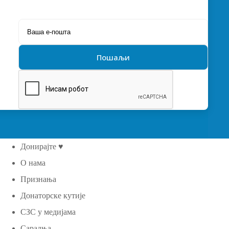
Донирајте ♥
О нама
Признања
Донаторске кутије
СЗС у медијама
Сарадња