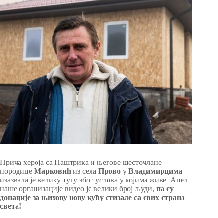
Прича хероја са Паштрика и његове шесточлане
породице
Марковић
из села
Прово
у
Владимирцима
изазвала је велику тугу због услова у којима живе. Апел
наше организације видео је велики број људи,
па су
донације за њихову нову кућу стизале са свих страна
света!