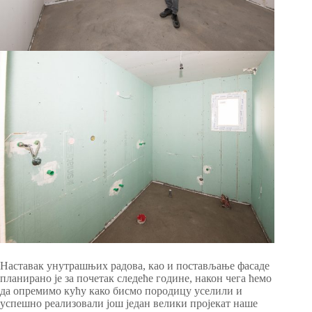
Наставак унутрашњих радова, као и постављање фасаде
планирано је за почетак следеће године, након чега ћемо
да опремимо кућу како бисмо породицу уселили и
успешно реализовали још један велики пројекат наше