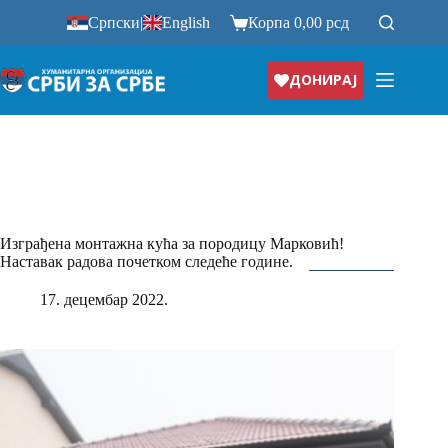
Прескочи
Српски
|
English
Корпа
0,00
рсд
на
ДОНИРАЈ
Изграђена монтажна кућа за породицу Марковић!
Наставак радова почетком следеће године.
17. децембар 2022.