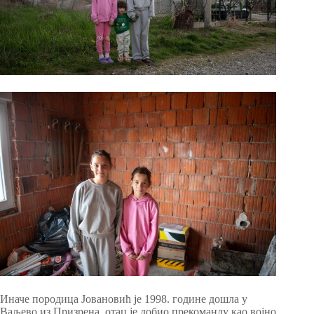
Иначе породица Јовановић је 1998. године дошла у
Ваљево из Призрена, отац је добио прекоманду као војно