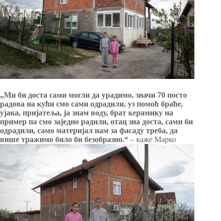
„Ми би доста сами могли да урадимо, значи 70 посто
радова на кући смо сами одрадили, уз помоћ браће,
ујака, пријатеља, ја знам воду, брат керамику на
пример па смо заједно радили, отац зна доста, сами би
одрадили, само материјал нам за фасаду треба, да
више тражимо било би безобразно.“
– каже Марко