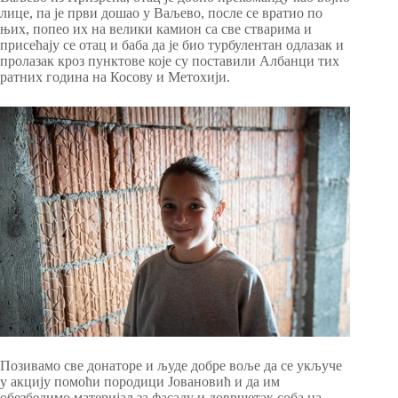
лице, па је први дошао у Ваљево, после се вратио по
њих, попео их на велики камион са све стварима и
присећају се отац и баба да је био турбулентан одлазак и
пролазак кроз пунктове које су поставили Албанци тих
ратних година на Косову и Метохији.
Позивамо све донаторе и људе добре воље да се укључе
у акцију помоћи породици Јовановић и да им
обезбедимо материјал за фасаду и довршетак соба на