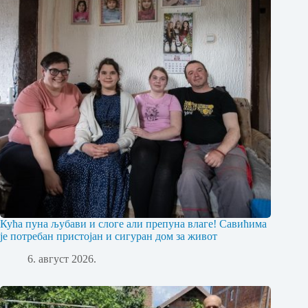
Кућа пуна љубави и слоге али препуна влаге! Савићима
је потребан пристојан и сигуран дом за живот
6. август 2026.