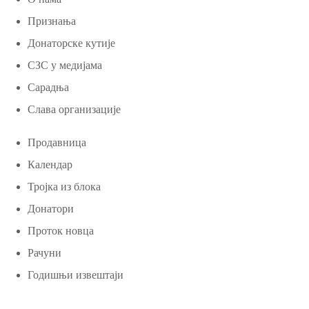
Признања
Донаторске кутије
СЗС у медијама
Сарадња
Слава организације
Продавница
Календар
Тројка из блока
Донатори
Проток новца
Рачуни
Годишњи извештаји