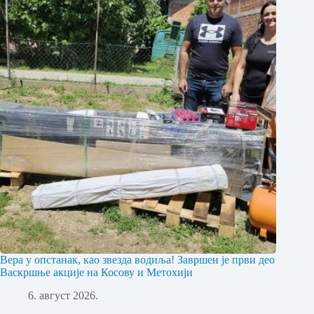
Вера у опстанак, као звезда водиља! Завршен је први део
Васкршње акције на Косову и Метохији
6. август 2026.