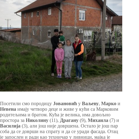
Посетили смо породицу
Јовановић
у
Ваљеву
,
Марко
и
Невена
имају четворо деце и живе у кући са Марковим
родитељима и братом. Кућа је велика, има довољно
простора за
Николину
(11),
Драгану
(9),
Михаила
(7) и
Василија
(3), али још није довршена. Остало је још пар
соба да се доврши на спрату и да се уради фасада. Отац
је запослен и ради као техничар у ливници, мајка је