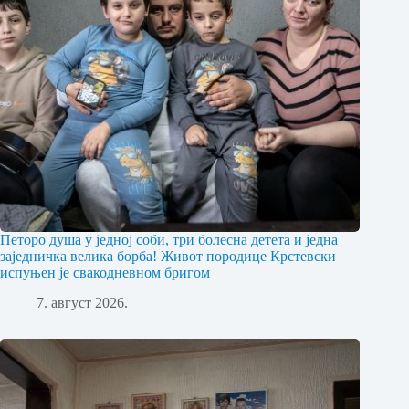
Петоро душа у једној соби, три болесна детета и једна
заједничка велика борба! Живот породице Крстевски
испуњен је свакодневном бригом
7. август 2026.