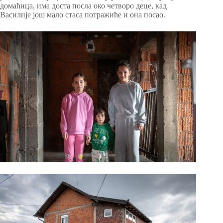
домаћица, има доста посла око четворо деце, кад
Василије још мало стаса потражиће и она посао.