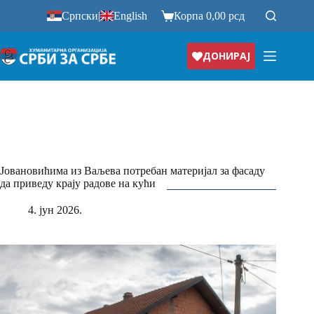
Прескочи
Српски
|
English
Корпа
0,00
рсд
на
ДОНИРАЈ
Јовановићима из Ваљева потребан материјал за фасаду
да приведу крају радове на кући
4. јун 2026.