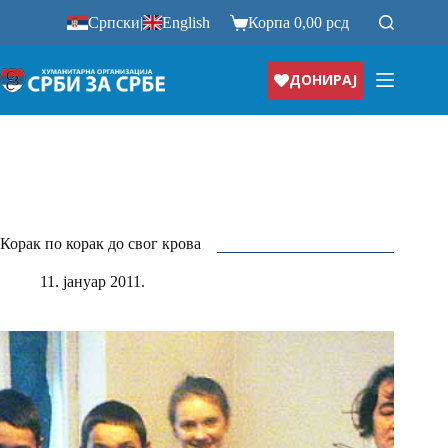
Прескочи
Српски
|
English
Корпа
0,00
рсд
на
ДОНИРАЈ
Корак по корак до свог крова
11. јануар 2011.