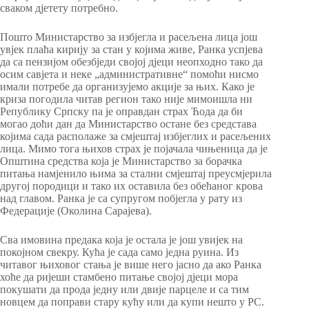
сваком дјетету потребно.
Пошто Министарство за избјегла и расељена лица још
увјек плаћа кирију за стан у којима живе, Ранка успјева
да са пензијом обезбједи својој дјеци неопходно тако да
осим савјета и неке „административне“ помоћи нисмо
имали потребе да организујемо акције за њих. Како је
криза погодила читав регион тако није мимоишла ни
Републику Српску па је оправдан страх Ћода да би
могао доћи дан да Министарство остане без средстава
којима сада располаже за смјештај избјеглих и расељених
лица. Мимо тога њихов страх је појачала чињеница да је
Општина средства која је Министарство за борачка
питања намјенило њима за стални смјештај преусмјерила
другој породици и тако их оставила без обећаног крова
над главом. Ранка је са супругом побјегла у рату из
Федерације (Околина Сарајева).
Сва имовина предака која је остала је још увијек на
покојном свекру. Кућа је сада само једна руина. Из
читавог њиховог стања је више него јасно да ако Ранка
хоће да ријеши стамбено питање својој дјеци мора
покушати да прода једну или двије парцеле и са тим
новцем да поправи стару кућу или да купи нешто у РС.