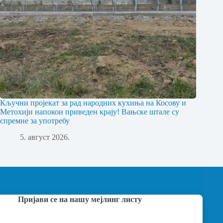
Кључни пројекат за рад народних кухиња на Косову и
Метохији напокон приведен крају! Вањске штале су
спремне за употребу
5. август 2026.
Пријави се на нашу мејлинг листу