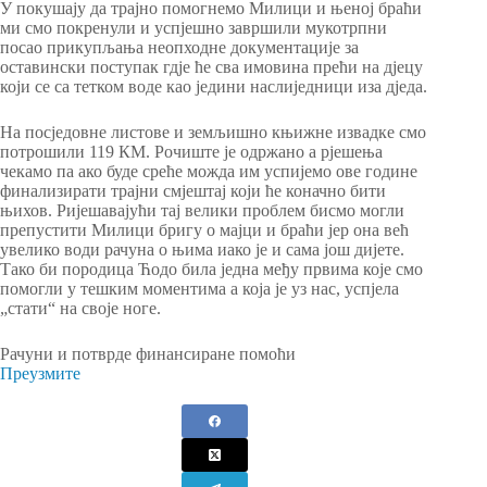
У покушају да трајно помогнемо Милици и њеној браћи
ми смо покренули и успјешно завршили мукотрпни
посао прикупљања неопходне документације за
оставински поступак гдје ће сва имовина прећи на дјецу
који се са тетком воде као једини наслиједници иза дједа.
На посједовне листове и земљишно књижне извадке смо
потрошили 119 КМ. Рочиште је одржано а рјешења
чекамо па ако буде среће можда им успијемо ове године
финализирати трајни смјештај који ће коначно бити
њихов. Ријешавајући тај велики проблем бисмо могли
препустити Милици бригу о мајци и браћи јер она већ
увелико води рачуна о њима иако је и сама још дијете.
Тако би породица Ћодо била једна међу првима које смо
помогли у тешким моментима а која је уз нас, успјела
„стати“ на своје ноге.
Рачуни и потврде финансиране помоћи
Преузмите