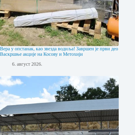
Вера у опстанак, као звезда водиља! Завршен је први део
Васкршње акције на Косову и Метохији
6. август 2026.