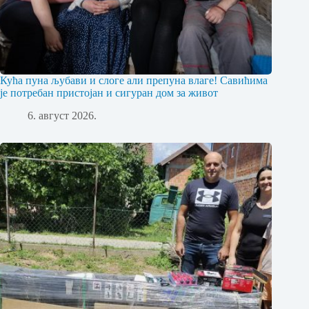
Кућа пуна љубави и слоге али препуна влаге! Савићима
је потребан пристојан и сигуран дом за живот
6. август 2026.