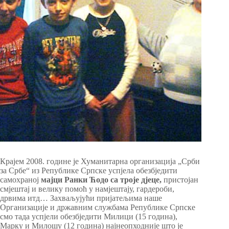
Крајем 2008. године је Хуманитарна организација „Срби
за Србе“ из Републике Српске успјела обезбједити
самохраној
мајци Ранки Ћодо са троје дјеце,
пристојан
смјештај и велику помоћ у намјештају, гардероби,
дрвима итд… Захваљујући пријатељима наше
Организације и државним службама Републике Српске
смо тада успјели обезбједити Милици (15 година),
Марку и Милошу (12 година) најнеопходније што је