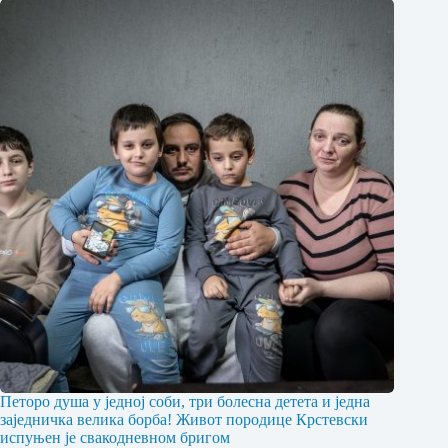
Петоро душа у једној соби, три болесна детета и једна
заједничка велика борба! Живот породице Крстевски
испуњен је свакодневном бригом