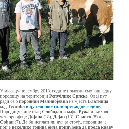
У мјесецу новембру 2018. године помогли смо још једну
породицу на територији
Републике Српске
. Овај пут
ради се о
породици Маливојевић
из мјеста
Блатница
код
Теслића
коју смо посетили претходне године
.
Породицу чине отац
Слободан
и мајка
Ружа
и њихово
четворо дјеце
Дијана
(18),
Дејан
(13),
Славен
(8) и
Срђан
(7). Да би исплатили дуг за струју, породица је
прије
неколико година била принуђена да прода краву