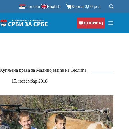
Прескочи
Српски
|
English
Корпа
0,00
рсд
на
ДОНИРАЈ
Купљена крава за Маливојевиће из Теслића
15. новембар 2018.