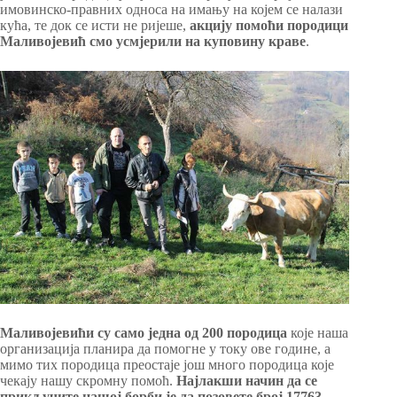
имовинско-правних односа на имању на којем се налази
кућа, те док се исти не ријеше,
акцију помоћи породици
Маливојевић смо усмјерили на куповину краве
.
Маливојевићи су само једна од 200 породица
које наша
организација планира да помогне у току ове године, а
мимо тих породица преостаје још много породица које
чекају нашу скромну помоћ.
Најлакши начин да се
прикључите нашој борби је да позовете број 17763