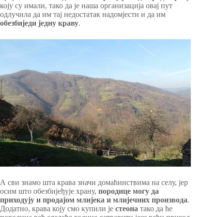
коју су имали, тако да је наша организација овај пут
одлучила да им тај недостатак надомјести и да им
обезбиједи једну краву
.
А сви знамо шта крава значи домаћинствима на селу, јер
осим што обезбијеђује храну,
породице могу да
приходују и продајом млијека и млијечних производа
.
Додатно, крава коју смо купили је
стеона
тако да ће