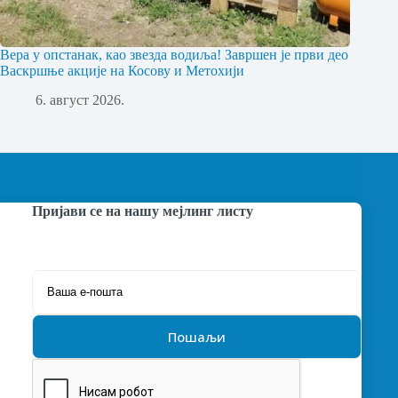
Вера у опстанак, као звезда водиља! Завршен је први део
Васкршње акције на Косову и Метохији
6. август 2026.
Пријави се на нашу мејлинг листу