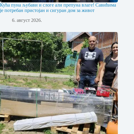
Кућа пуна љубави и слоге али препуна влаге! Савићима
је потребан пристојан и сигуран дом за живот
6. август 2026.