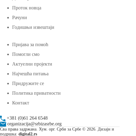
Проток новца
Рачуни
Годишњи извештаји
Пријава за помоћ
Помогли смо
Актуелни пројекти
Најчешћа питања
Придружите се
Политика приватности
Контакт
+381 (0)61 264 6548
organizacija@srbizasrbe.org
Сва права задржана. Хум. орг. Срби за Србе © 2026. Дизајн и
подршка:
digital2.rs