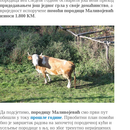
породица већ следеће године остварити још већи приход
придодавањем још једног грла у своје домаћинство
, а
вриједност испоручене
помоћи породици Маливојевић
износи 1.800 КМ
.
Да подсјетимо,
породицу
Маливојевић
смо први пут
обишли у току
прошле године
. Првобитни план помоћи
био је завршетак радова на започетој породичној кући и
усељење породице у њу, но због тренутно неријешених