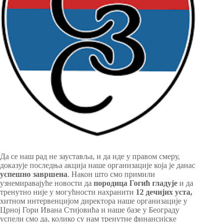
Да се наш рад не зауставља, и да иде у правом смеру,
доказује последња акција наше организације која је данас
успешно завршена
. Након што смо примили
узнемиравајуће новости да
породица Гогић гладује
и да
тренутно није у могућности нахранити
12 дечијих уста,
хитном интервенцијом директора наше организације у
Црној Гори Ивана Стијовића и наше базе у Београду
успели смо да, колико су нам тренутне финансијске