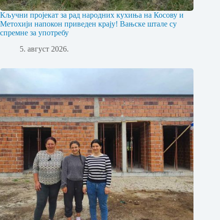
Кључни пројекат за рад народних кухиња на Косову и
Метохији напокон приведен крају! Вањске штале су
спремне за употребу
5. август 2026.