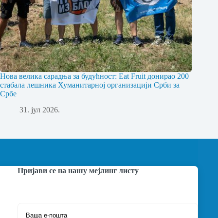
Нова велика сарадња за будућност: Eat Fruit донирао 200
стабала лешника Хуманитарној организацији Срби за
Србе
31. јул 2026.
Пријави се на нашу мејлинг листу