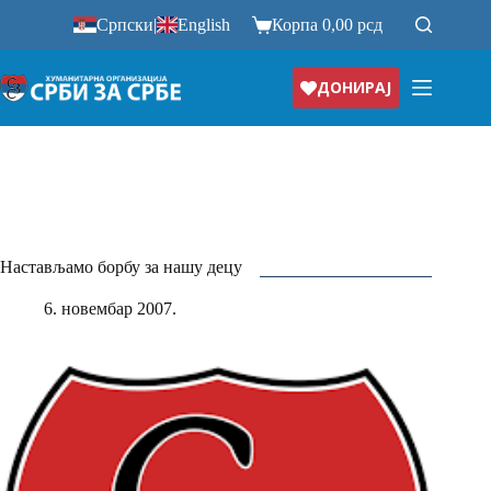
Прескочи
Српски
|
English
Корпа
0,00
рсд
на
ДОНИРАЈ
Настављамо борбу за нашу децу
6. новембар 2007.