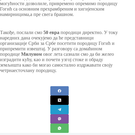
могућности дозволиле, привремено опремимо породицу
Гогић са основним прехрамбреним и хигијенским
намирницима,а пре свега брашном.
Такође, послали смо
50 евра
породици директно. У току
наредних дана очекујемо да ће представници
организације Срби за Србе посетити породицу Гогић и
припремити извештај. У разговору са домаћином
породице
Милуном
овог лета сазнали смо да би желео
изградити кућу, као и почети узгој стоке и обраду
земљишта како би могао самостално издржавати своју
четрнаесточлану породицу.