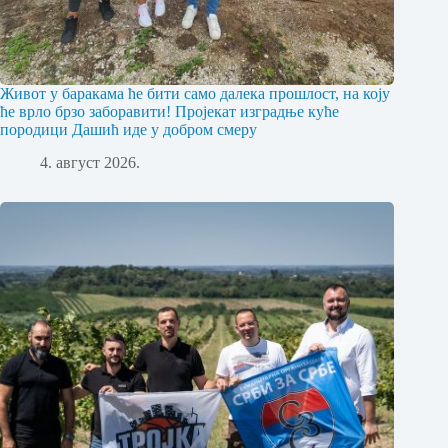
Живот у баракама ће бити само далека прошлост, на коју
ће врло брзо заборавити! Пројекат изградње куће
породици Дашић иде у добром смеру
4. август 2026.