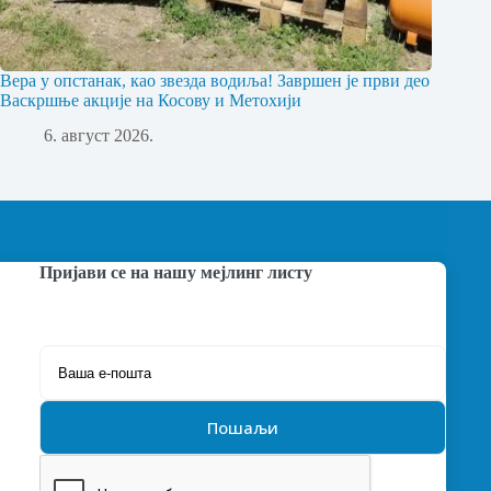
Вера у опстанак, као звезда водиља! Завршен је први део
Васкршње акције на Косову и Метохији
6. август 2026.
Пријави се на нашу мејлинг листу