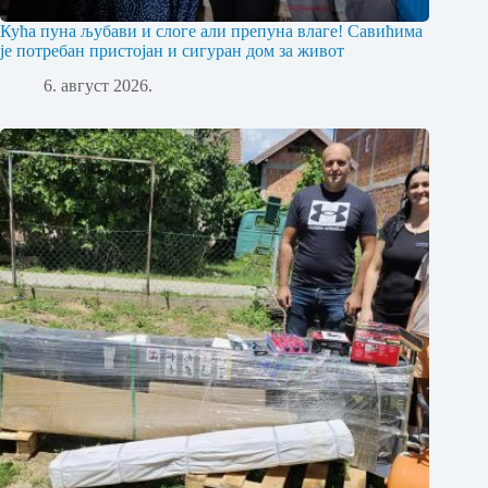
Кућа пуна љубави и слоге али препуна влаге! Савићима
је потребан пристојан и сигуран дом за живот
6. август 2026.