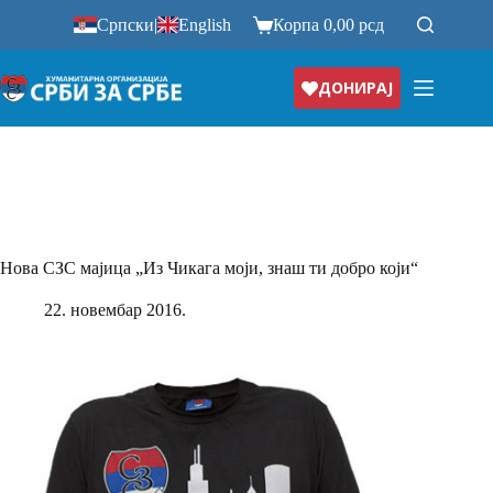
Прескочи
Српски
|
English
Корпа
0,00
рсд
на
ДОНИРАЈ
Нова СЗС мајица „Из Чикага моји, знаш ти добро који“
22. новембар 2016.