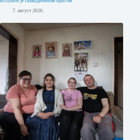
испуњен је свакодневном бригом
7. август 2026.