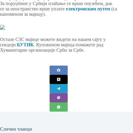
За поруџбине у Србији плаћање се врши поузећем, док
се за иностранство врше уплате
електронским путем
(са
напоменом за мајицу).
Остале СЗС мајице можете видети на нашем сајту у
секцији
БУТИК
. Куповином мајица помажете рад
Хуманитарне организације Срби за Србе.
Слични чланци