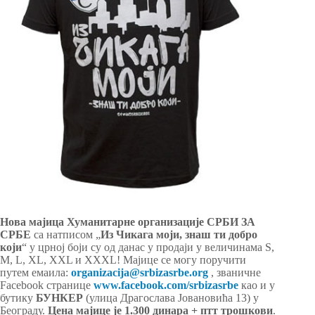
Новa мајицa Хуманитарне организације СРБИ ЗА
СРБЕ
са натписом „
Из Чикага моји, знаш ти добро
који
“ у црној боји су од данас у продаји у величинама S,
M, L, XL, XXL и XXXL! Мајице се могу поручити
путем емаила:
organizacija@srbizasrbe.org
, званичне
Facebook странице
www.facebook.com/srbizasrbe
као и у
бутику
БУНКЕР
(улица Драгослава Јовановића 13) у
Београду.
Цена мајице је 1.300 динара + птт трошкови
.