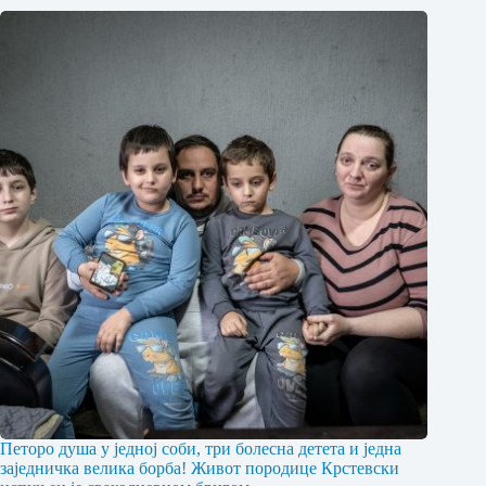
Петоро душа у једној соби, три болесна детета и једна
заједничка велика борба! Живот породице Крстевски