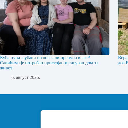
Кућа пуна љубави и слоге али препуна влаге!
Вера
Савићима је потребан пристојан и сигуран дом за
део 
живот
6. август 2026.