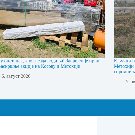
 у опстанак, као звезда водиља! Завршен је први
Кључни пр
Васкршње акције на Косову и Метохији
Метохији 
спремне з
6. август 2026.
5. а