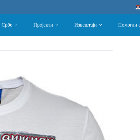
а Србе
Пројекти
Извештаји
Помогли 