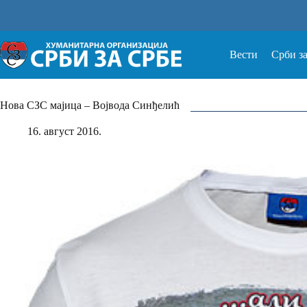
Прескочи
на
Вести
Срби з
Нова СЗС мајица – Војвода Синђелић
16. август 2016.