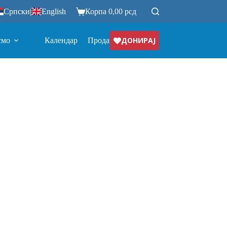
Српски
|
English
Корпа
0,00
рсд
ДОНИРАЈ
смо
Календар
Продавница