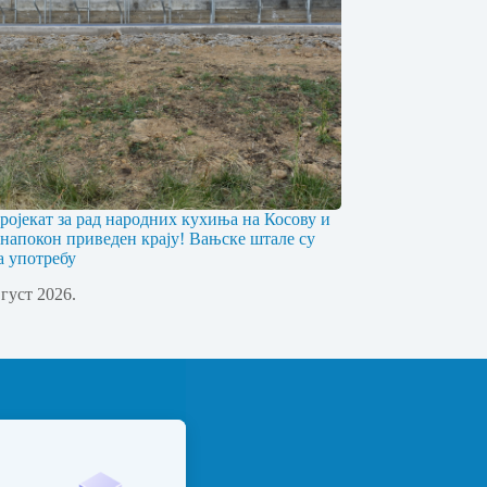
ојекат за рад народних кухиња на Косову и
напокон приведен крају! Вањске штале су
а употребу
вгуст 2026.