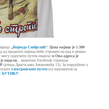
мајицу
„
Војвода Синђелић
“
.
Цена мајице је 1.300
д од продатих мајица биће утрошен на рад и јачање
е могу поручити путем емаила:
n Ова адреса је
 је видели.
, званичне Facebook странице
ЕР
(улица Драгослава Јовановића 13). За поруџбине у
 уплате
електронским путем
(са напоменом за
С БУТИКУ
.