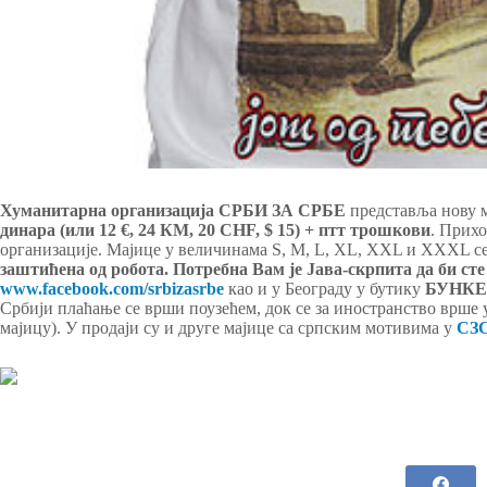
Хуманитарна организација СРБИ ЗА СРБЕ
представља нову 
динара (или 12 €, 24 КМ, 20 CHF, $ 15) + птт трошкови
. Прихо
организације. Мајице у величинама S, M, L, XL, XXL и XXXL с
заштићена од робота. Потребна Вам је Јава-скрпита да би сте
www.facebook.com/srbizasrbe
као и у Београду у бутику
БУНК
Србији плаћање се врши поузећем, док се за иностранство врше
мајицу). У продаји су и друге мајице са српским мотивима у
СЗ