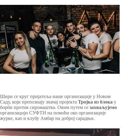
Шири се круг пријатеља наше организације у Новом
Саду, који препознају значај пројекта
Тројка из блока
у
борби против сиромаштва. Овим путем се
захваљујемо
организацији СУФТН на помоћи око организације
журке, као и клубу Амбар на доброј сарадњи.