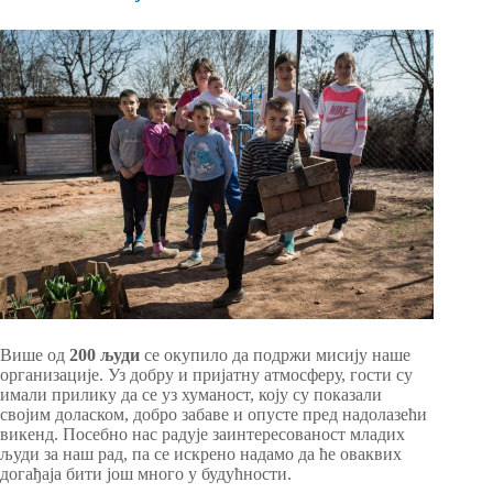
Више од
200 људи
се окупило да подржи мисију наше
организације. Уз добру и пријатну атмосферу, гости су
имали прилику да се уз хуманост, коју су показали
својим доласком, добро забаве и опусте пред надолазећи
викенд. Посебно нас радује заинтересованост младих
људи за наш рад, па се искрено надамо да ће оваквих
догађаја бити још много у будућности.