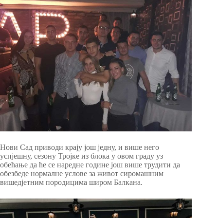
Нови Сад приводи крају још једну, и више него
успјешну, сезону Тројке из блока у овом граду уз
обећање да ће се наредне године још више трудити да
обезбеде нормалне услове за живот сиромашним
вишедјетним породицима широм Балкана.