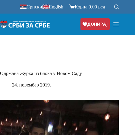
Прескочи
Српски
|
English
Корпа
0,00
рсд
на
ДОНИРАЈ
Одржана Журка из блока у Новом Саду
24. новембар 2019.