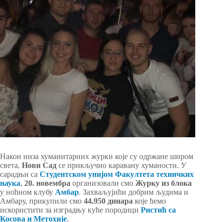
Након низа хуманитарних журки које су одржане широм
света,
Нови Сад
се прикључио каравану хуманости. У
сарадњи са
Студентском унијом Факултета техничких
наука
,
20. новембра
организовали смо
Журку из блока
у ноћном клубу
Амбар
. Захваљујићи добрим људима и
Амбару, прикупили смо
44.950 динара
које ћемо
искористити за изградњу куће породици
Ристић са
Косова и Метохије
.