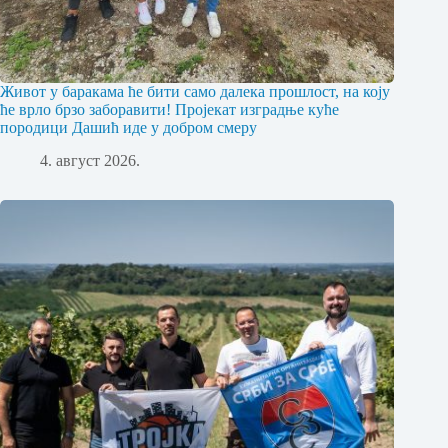
Живот у баракама ће бити само далека прошлост, на коју
ће врло брзо заборавити! Пројекат изградње куће
породици Дашић иде у добром смеру
4. август 2026.