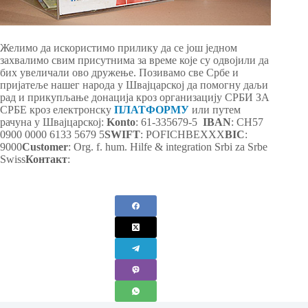
Желимо да искористимо прилику да се још једном
захвалимо свим присутнима за време које су одвојили да
бих увеличали ово дружење. Позивамо све Србе и
пријатеље нашег народа у Швајцарској да помогну даљи
рад и прикупљање донација кроз организацију СРБИ ЗА
СРБЕ кроз електронску
ПЛАТФОРМУ
или путем
рачуна у Швајцарској:
Konto
: 61-335679-5
IBAN
: CH57
0900 0000 6133 5679 5
SWIFT
: POFICHBEXXX
BIC
:
9000
Customer
: Org. f. hum. Hilfe & integration Srbi za Srbe
Swiss
Контакт
: