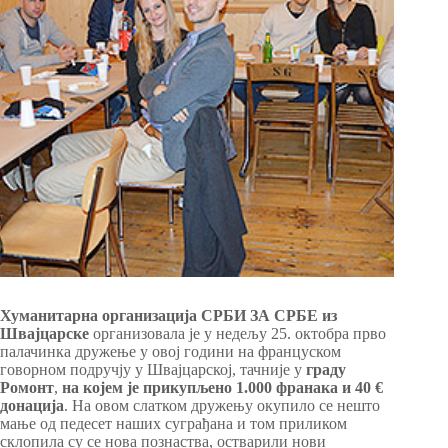
Хуманитарна организација СРБИ ЗА СРБЕ
из
Швајцарске
организовала је у недељу 25. октобра прво
палачинка дружење у овој години на француском
говорном подручју у Швајцарској, тачније у
граду
Ромонт
,
на којем је прикупљено 1.000 франака и 40 €
донација
. На овом слатком дружењу окупило се нешто
мање од педесет наших суграђана и том приликом
склопила су се нова познаства, остварили нови