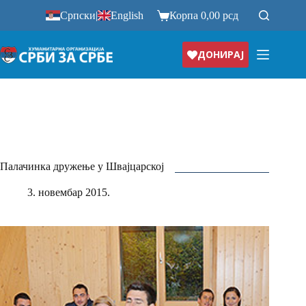
Прескочи
Српски
|
English
Корпа
0,00
рсд
на
ДОНИРАЈ
Палачинка дружење у Швајцарској
3. новембар 2015.