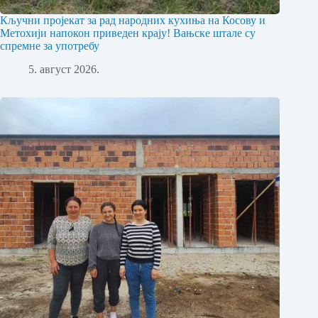
Кључни пројекат за рад народних кухиња на Косову и
Метохији напокон приведен крају! Вањске штале су
спремне за употребу
5. август 2026.