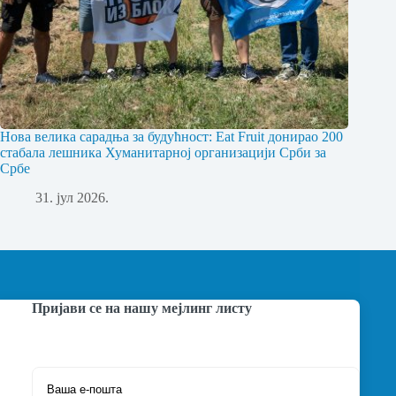
Нова велика сарадња за будућност: Eat Fruit донирао 200
стабала лешника Хуманитарној организацији Срби за
Србе
31. јул 2026.
Пријави се на нашу мејлинг листу