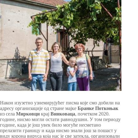
Након изузетно узнемирујућег писма које смо добили на
адресу организације од стране мајке
Бранке
Поткоњак
из села
Мирковци
крај
Винковаца
, почетком 2020.
године, нисмо могли остати равнодушни. У том периоду
године, када је још увек било могуће несметано
прелазити границу и када нисмо знали још за пошаст у
виду корона вируса која нас је све затекла, организовали