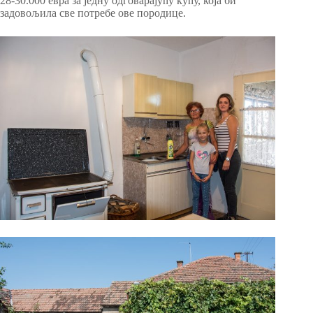
28-30.000 евра за једну одговарајућу кућу, која би
задовољила све потребе ове породице.