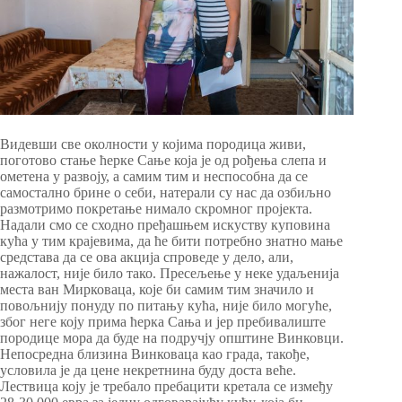
Видевши све околности у којима породица живи,
поготово стање ћерке Сање која је од рођења слепа и
ометена у развоју, а самим тим и неспособна да се
самостално брине о себи, натерали су нас да озбиљно
размотримо покретање нимало скромног пројекта.
Надали смо се сходно пређашњем искуству куповина
кућа у тим крајевима, да ће бити потребно знатно мање
средстава да се ова акција спроведе у дело, али,
нажалост, није било тако. Пресељење у неке удаљенија
места ван Мирковаца, које би самим тим значило и
повољнију понуду по питању кућа, није било могуће,
због неге коју прима ћерка Сања и јер пребивалиште
породице мора да буде на подручју општине Винковци.
Непосредна близина Винковаца као града, такође,
условила је да цене некретнина буду доста веће.
Лествица коју је требало пребацити кретала се између