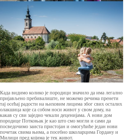
Када видимо колико је породици значило да има легално
пријављено пребивалиште, не можемо речима пренети
тај осећај радости на њиховим лицима због свих осталих
олакшица које са собом носи живот у свом дому, на
какав су сви заједно чекали деценијама. А нови дом
породице Поткоњак је као што смо могли и сами да
посведочимо заиста пристојан и омогућиће један нови
почетак свима њима, а посебно школарцима Гордану и
Милици пред којима је тек живот.