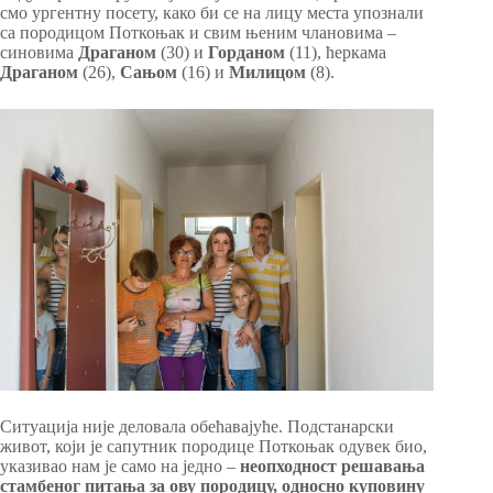
смо ургентну посету, како би се на лицу места упознали
са породицом Поткоњак и свим њеним члановима –
синовима
Драганом
(30) и
Горданом
(11), ћеркама
Драганом
(26),
Сањом
(16) и
Милицом
(8).
Ситуација није деловала обећавајуће. Подстанарски
живот, који је сапутник породице Поткоњак одувек био,
указивао нам је само на једно –
неопходност решавања
стамбеног питања за ову породицу, односно куповину