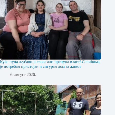
Кућа пуна љубави и слоге али препуна влаге! Савићима
је потребан пристојан и сигуран дом за живот
6. август 2026.