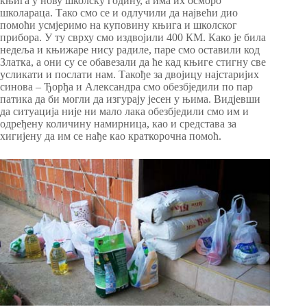
књига у нову школску годину, а има их осморо
школараца. Тако смо се и одлучили да највећи дио
помоћи усмјеримо на куповину књига и школског
прибора. У ту сврху смо издвојили 400 КМ. Како је била
недеља и књижаре нису радиле, паре смо оставили код
Златка, а они су се обавезали да ће кад књиге стигну све
усликати и послати нам. Такође за двојицу најстаријих
синова – Ђорђа и Александра смо обезбједили по пар
патика да би могли да изгурају јесен у њима. Видјевши
да ситуација није ни мало лака обезбједили смо им и
одређену количину намирница, као и средстава за
хигијену да им се нађе као краткорочна помоћ.