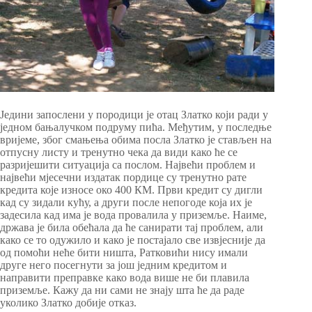
Једини запослени у породици је отац Златко који ради у
једном бањалучком подруму пића. Међутим, у последње
вријеме, због смањења обима посла Златко је стављен на
отпусну листу и тренутно чека да види како ће се
разријешити ситуација са послом. Највећи проблем и
највећи мјесечни издатак пордице су тренутно рате
кредита које износе око 400 КМ. Први кредит су дигли
кад су зидали кућу, а други после непогоде која их је
задесила кад има је вода провалила у приземље. Наиме,
држава је била обећала да ће санирати тај проблем, али
како се то одужило и како је постајало све извјесније да
од помоћи неће бити ништа, Ратковићи нису имали
друге него посегнути за још једним кредитом и
направити преправке како вода више не би плавила
приземље. Кажу да ни сами не знају шта ће да раде
уколико Златко добије отказ.