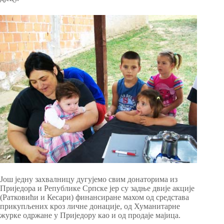
Још једну захвалницу дугујемо свим донаторима из
Приједора и Републике Српске јер су задње двије акције
(Ратковићи и Кесари) финансиране махом од средстава
прикупљених кроз личне донације, од Хуманитарне
журке одржане у Приједору као и од продаје мајица.