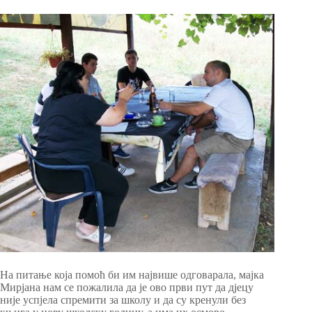
На питање која помоћ би им највише одговарала, мајка
Мирјана нам се пожалила да је ово први пут да дјецу
није успјела спремити за школу и да су кренули без