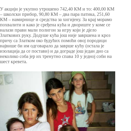
У акцији је укупно утрошено 742,40 КМ и то: 400,00 КМ
– школски прибор, 90,80 КМ – два пара патика, 251,60
КМ – намирнице и средства за хигијену. За крај морамо
похвалити и како је сређена кућа и двориште у коме се
налази прави мали полигон за игру који је дјело
Златкових руку. Додуше кућа још није завршена и кроз
причу са Златком око будућих помоћи овој породици
највише би им одговарало да заврше кућу (остала је
изолација да се постави) и да дограде још један дио са
неколико соба јер их тренутно спава 10 у једној соби на
шест кревета.