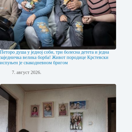
Петоро душа у једној соби, три болесна детета и једна
заједничка велика борба! Живот породице Крстевски
испуњен је свакодневном бригом
7. август 2026.