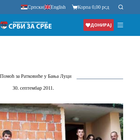
Прескочи
Српски
|
English
Корпа
0,00
рсд
на
ДОНИРАЈ
Помоћ за Ратковиће у Бања Луци
30. септембар 2011.