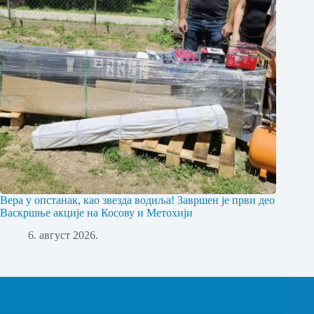
Вера у опстанак, као звезда водиља! Завршен је први део
Васкршње акције на Косову и Метохији
6. август 2026.