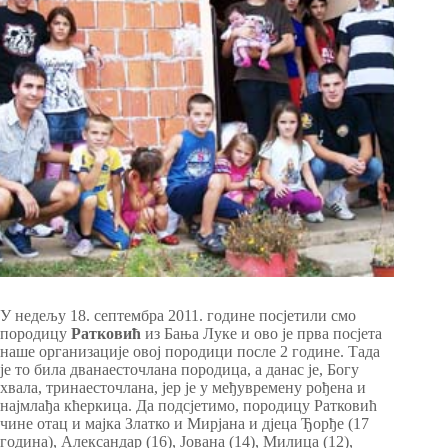
У недељу 18. септембра 2011. године посјетили смо
породицу
Ратковић
из Бања Луке и ово је прва посјета
наше организације овој породици после 2 године. Тада
је то била дванаесточлана породица, а данас је, Богу
хвала, тринаесточлана, јер је у међувремену рођена и
најмлађа кћеркица. Да подсјетимо, породицу Ратковић
чине отац и мајка Златко и Мирјана и дјеца Ђорђе (17
година), Александар (16), Јована (14), Милица (12),