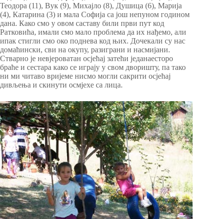
Теодора (11), Вук (9), Михајло (8), Душица (6), Марија
(4), Катарина (3) и мала Софија са још непуном годином
дана. Како смо у овом саставу били први пут код
Ратковића, имали смо мало проблема да их нађемо, али
ипак стигли смо око поднева код њих. Дочекали су нас
домаћински, сви на окупу, разиграни и насмијани.
Стварно је невјероватан осјећај затећи једанаесторо
браће и сестара како се играју у свом дворишту, па тако
ни ми читаво вријеме нисмо могли сакрити осјећај
дивљења и скинути осмјехе са лица.