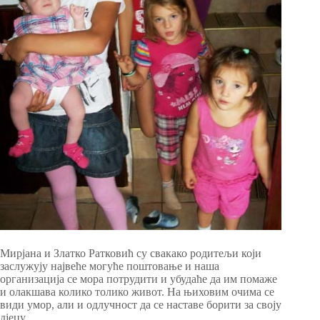
Мирјана и Златко Ратковић су свакако родитељи који
заслужују највеће могуће поштовање и наша
организација се мора потрудити и убудаће да им помаже
и олакшава колико толико живот. На њиховим очима се
види умор, али и одлучност да се наставе борити за своју
дјецу.