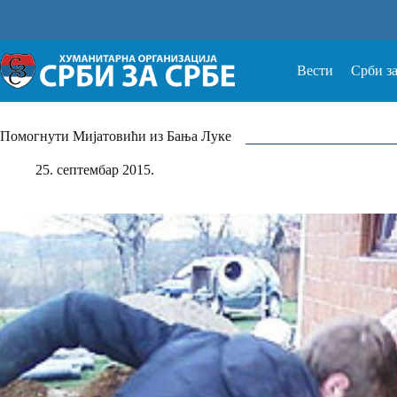
Прескочи
на
Вести
Срби з
Помогнути Мијатовићи из Бања Луке
25. септембар 2015.