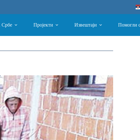
а Србе
Пројекти
Извештаји
Помогли 