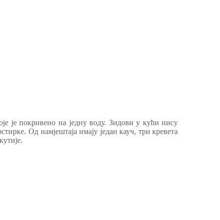
је је покривено на једну воду. Зидови у кући нису
стирке. Од намјештаја имају један кауч, три кревета
кутије.