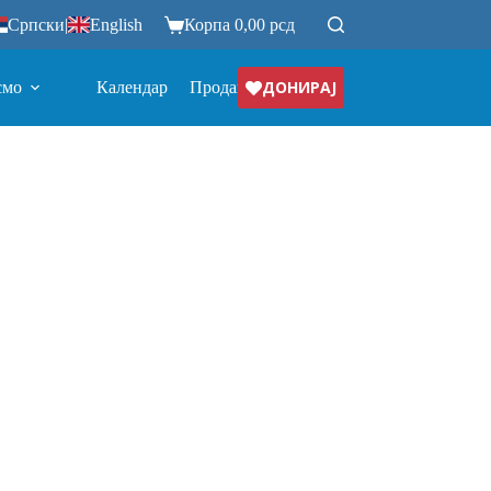
Српски
|
English
Корпа
0,00
рсд
ДОНИРАЈ
смо
Календар
Продавница