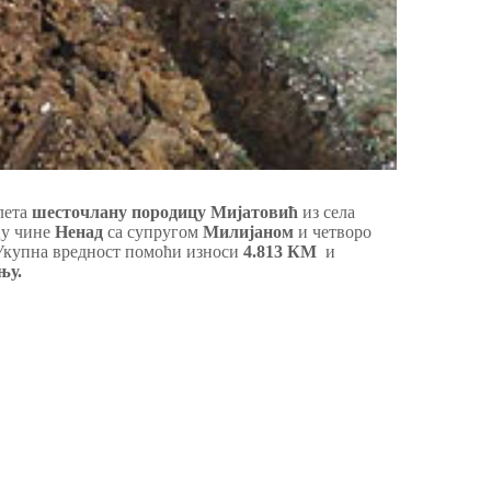
лета
шесточлану породицу Мијатовић
из села
цу чине
Ненад
са супругом
Милијаном
и четворо
 Укупна вредност помоћи износи
4.813 КМ
и
њу.