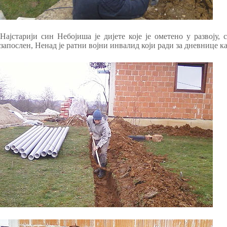
Најстарији син Небојиша је дијете које је ометено у развоју
запослен, Ненад је ратни војни инвалид који ради за дневнице к