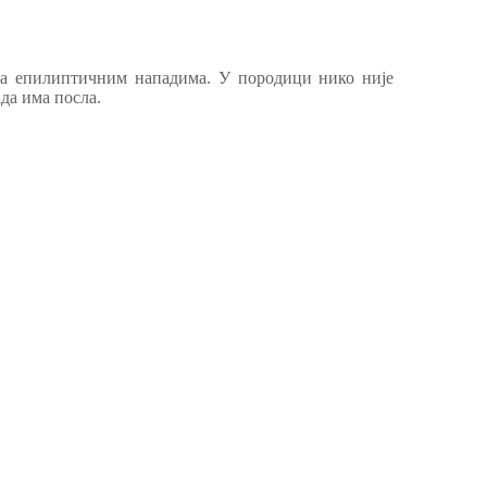
, са епилиптичним нападима. У породици нико није
ада има посла.