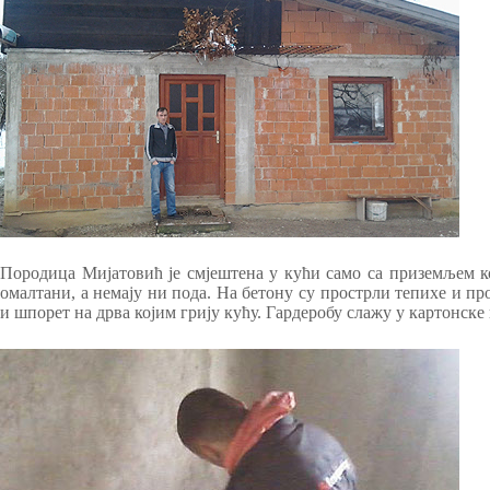
Породица Мијатовић је смјештена у кући само са приземљем ко
омалтани, а немају ни пода. На бетону су прострли тепихе и про
и шпорет на дрва којим грију кућу. Гардеробу слажу у картонске 