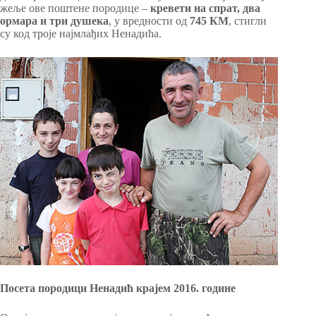
жеље ове поштене породице –
кревети на спрат, два
ормара и три душека
, у вредности од
745 КМ
, стигли
су код троје најмлађих Ненадића.
Посета породици Ненадић крајем 2016. године