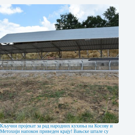
Кључни пројекат за рад народних кухиња на Косову и
Метохији напокон приведен крају! Вањске штале су