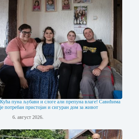
Кућа пуна љубави и слоге али препуна влаге! Савићима
је потребан пристојан и сигуран дом за живот
6. август 2026.