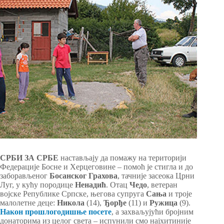
СРБИ ЗА СРБЕ
настављају да помажу на територији
Федерације Босне и Херцеговине – помоћ је стигла и до
заборављеног
Босанског
Грахова
, тачније засеока Црни
Луг, у кућу породице
Ненадић
. Oтац
Чедо
, ветеран
војске Републике Српске, његова супруга
Сања
и троје
малолетне деце:
Никола
(14),
Ђорђе
(11) и
Ружица
(9).
Након прошлогодишње посете
, а захваљујући бројним
донаторима из целог света – испунили смо најхитиније