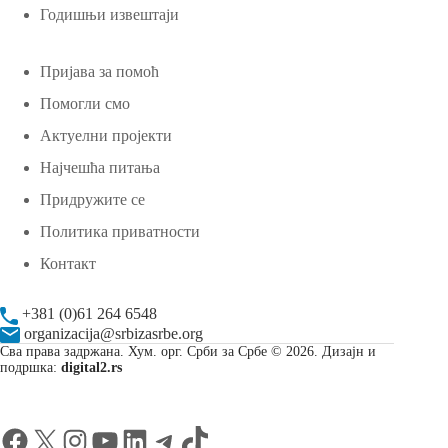
Годишњи извештаји
Пријава за помоћ
Помогли смо
Актуелни пројекти
Најчешћа питања
Придружите се
Политика приватности
Контакт
+381 (0)61 264 6548
organizacija@srbizasrbe.org
Сва права задржана. Хум. орг. Срби за Србе © 2026. Дизајн и
подршка:
digital2.rs
Facebook
X
Instagram
YouTube
LinkedIn
Telegram
TikTok