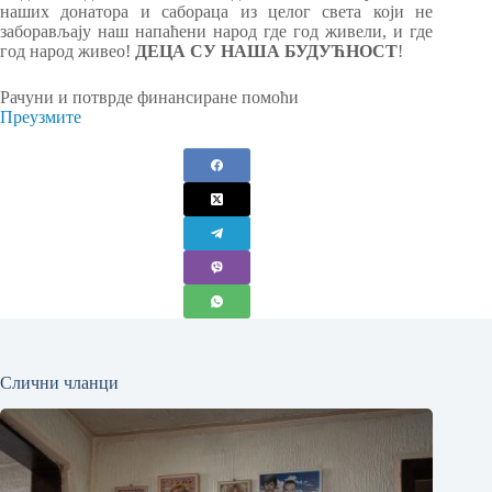
наших донатора и сабораца из целог света који не
заборављају наш напаћени народ где год живели, и где
год народ живео!
ДЕЦА СУ НАША БУДУЋНОСТ
!
Рачуни и потврде финансиране помоћи
Преузмите
Слични чланци