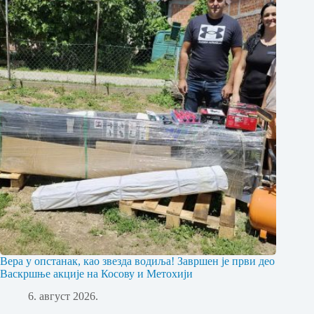
Вера у опстанак, као звезда водиља! Завршен је први део
Васкршње акције на Косову и Метохији
6. август 2026.