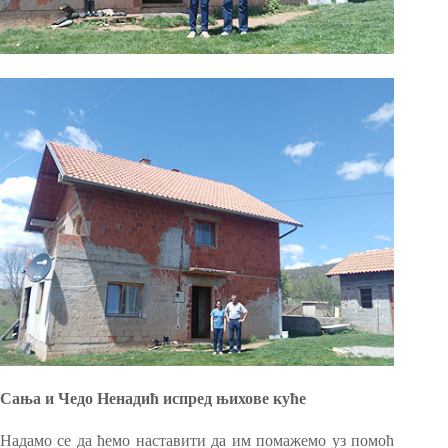
Сања и Чедо Ненадић испред њихове куће
Надамо се да ћемо наставити да им помажемо уз помоћ