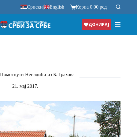
Прескочи
Српски
|
English
Корпа
0,00
рсд
на
ДОНИРАЈ
Помогнути Ненадићи из Б. Грахова
21. мај 2017.