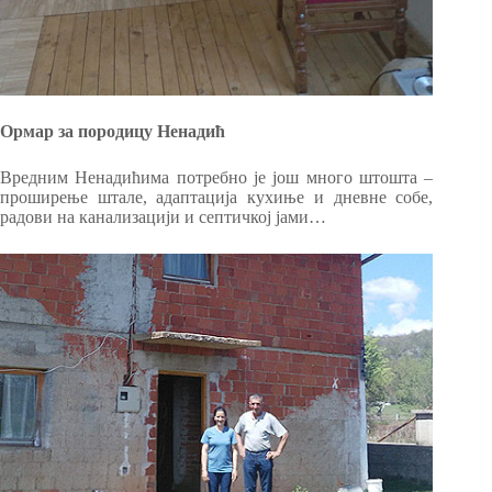
Ормар за породицу Ненадић
Вредним Ненадићима потребно је још много штошта –
проширење штале, адаптација кухиње и дневне собе,
радови на канализацији и септичкој јами…