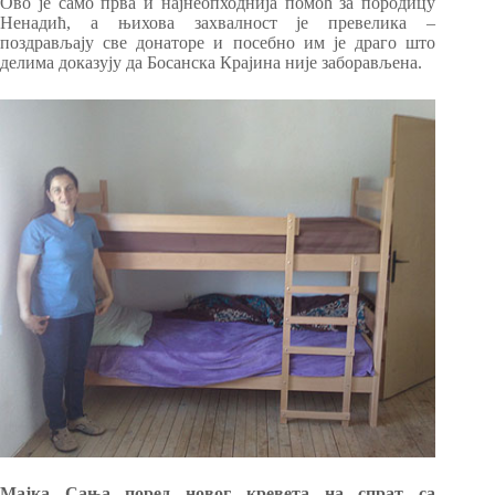
Ово је само прва и најнеопходнија помоћ за породицу
Ненадић, а њихова захвалност је превелика –
поздрављају све донаторе и посебно им је драго што
делима доказују да Босанска Крајина није заборављена.
Мајка Сања поред новог кревета на спрат са