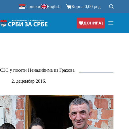
Прескочи
Српски
|
English
Корпа
0,00
рсд
на
ДОНИРАЈ
СЗС у посети Ненадићима из Грахова
2. децембар 2016.