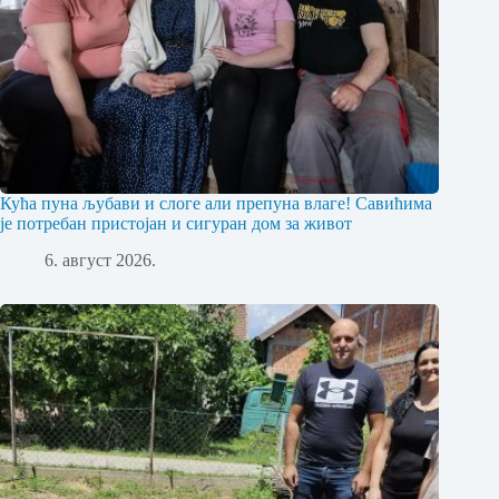
Кућа пуна љубави и слоге али препуна влаге! Савићима
је потребан пристојан и сигуран дом за живот
6. август 2026.