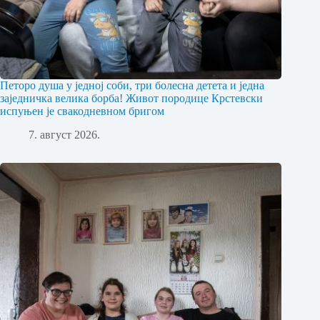
Петоро душа у једној соби, три болесна детета и једна
заједничка велика борба! Живот породице Крстевски
испуњен је свакодневном бригом
7. август 2026.