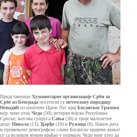
Представници
Хуманитарне организације Срби за
Србе из Београда
посетили су
петочлану породицу
Ненадић
из општине Црни Луг крај
Босанског Грахова
коју чине отац
Чедо
(50), ветеран војске Републике
Српске, његова супруга
Сања
(30) и троје малолетне
деце:
Никола
(13),
Ђорђе
(10) и
Ружица
(8). Након рата
и промењене демографске слике Босанске крајине живот
се са великом муком враћао у нормалу. Чедо није хтео да