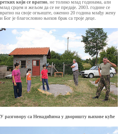
ретких који се вратио
, не толико млад годинама, али
млад срцем и жељом да се не предаје. 2003. године се
вратио на своје огњиште, оженио 20 година млађу жену
и Бог је благословио њихов брак са троје деце.
У разговору са Ненадићима у дворишту њ
ихове куће