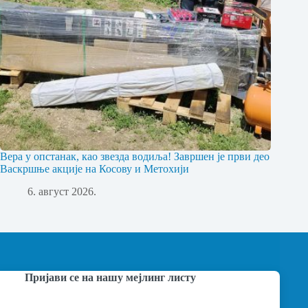
Вера у опстанак, као звезда водиља! Завршен је први део
Васкршње акције на Косову и Метохији
6. август 2026.
Пријави се на нашу мејлинг листу