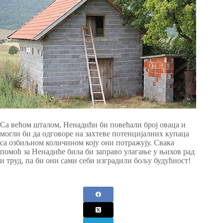
Са већом шталом, Ненадићи би повећали број оваца и
могли би да одговоре на захтеве потенцијалних купаца
са озбиљном количином коју они потражују. Свака
помоћ за Ненадиће била би заправо улагање у њихов рад
и труд, па би они сами себи изградили бољу будућност!