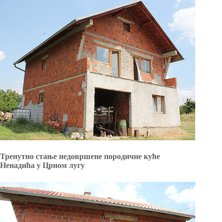
Тренутно стање недовршене породичне куће
Ненадића у Црном лугу