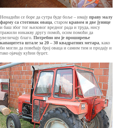
Ненадићи се боре да сутра буде боље – имају
праву малу
фарму са стотинак оваца
, старом
кравом и две јунице
и баш због тог њиховог вредног рада и труда, нису
тражили никакву другу помоћ, осим помоћи да
увеличају благо.
Потребно им је проширење
капацитета штале за 20 – 30 квадратних метара
, како
би могли да повећају број оваца и самим тим и продају и
тако ојачају кућни буџет.