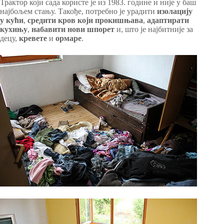
Трактор који сада користе је из 1983. године и није у баш
најбољем стању. Такође, потребно је урадити
изолацију
у кући
,
средити кров који прокишњава
,
адаптирати
кухињу
,
набавити нови шпорет
и, што је најбитније за
децу,
кревете
и
ормаре
.