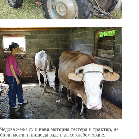
Чедова жеља су и
нова моторна тестера
и
трактор
, не
би ли могли и више да раде и да се хлебом хране.