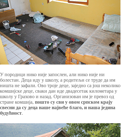
У породици нико није запослен, али нико није ни
болестан. Деца иду у школу, а родитељи се труде да им
ништа не зафали. Ово троје деце, заједно са још неколико
комшијске деце, сваки дан иде двадесетак километара у
школу у Грахово и назад. Организован им је превоз од
стране комшија,
пошто су сви у овом српском крају
свесни да су деца наше највеће благо, и наша једина
будућност
.