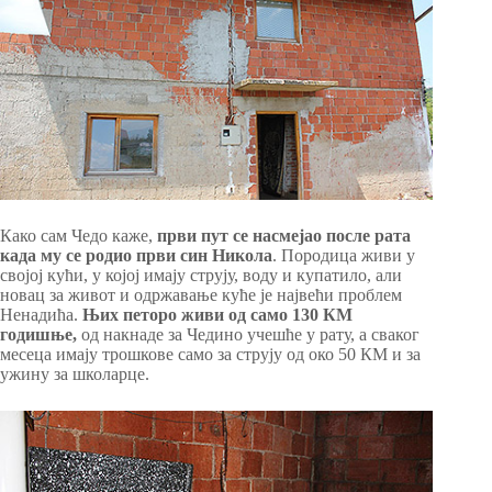
Како сам Чедо каже,
први пут се насмејао после рата
када му се родио први син Никола
. Породица живи у
својој кући, у којој имају струју, воду и купатило, али
новац за живот и одржавање куће је највећи проблем
Ненадића.
Њих петоро живи од само 130 КМ
годишње,
од накнаде за Чедино учешће у рату, а сваког
месеца имају трошкове само за струју од око 50 КМ и за
ужину за школарце.