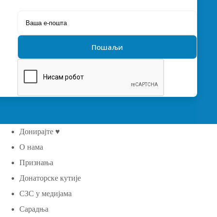
Донирајте ♥
О нама
Признања
Донаторске кутије
СЗС у медијама
Сарадња