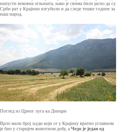
напусти вековна огњишта, иако је свима било јасно да су
Срби рат у Крајини изгубили и да следе тешке године за
наш народ.
Поглед из Црног луга ка Динари
Врло мали број људи који се у Крајину вратио углавном
је био у старијем животном добу, а
Чедо је један од