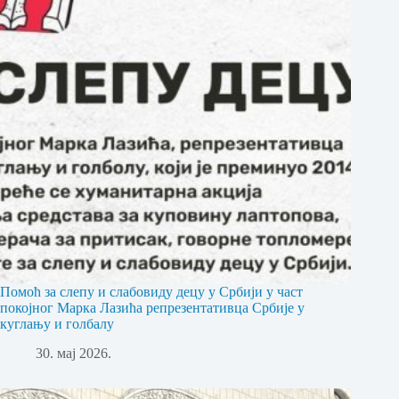
Помоћ за слепу и слабовиду децу у Србији у част
покојног Марка Лазића репрезентативца Србије у
куглању и голбалу
30. мај 2026.