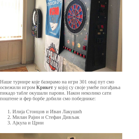
Наше турнире које базирамо на игри 301 овај пут смо
освежили игром
Крикет
у којој су своје умеће погађања
пикадо табле окушали парови. Након неколико сати
поштене и фер борбе добили смо победнике:
Илија Стоицов и Иван Лакушић
Милан Рајин и Стефан Дивљак
Ајкула и Црни