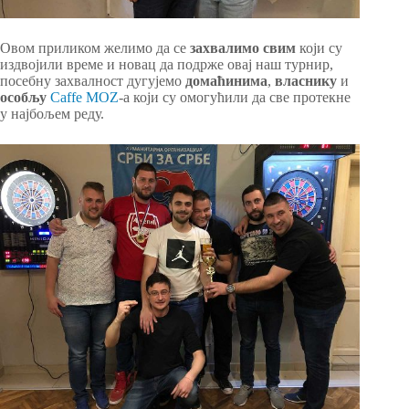
Овом приликом желимо да се
захвалимо свим
који су
издвојили време и новац да подрже овај наш турнир,
посебну захвалност дугујемо
домаћинима
,
власнику
и
особљу
Caffe MOZ
-а који су омогућили да све протекне
у најбољем реду.