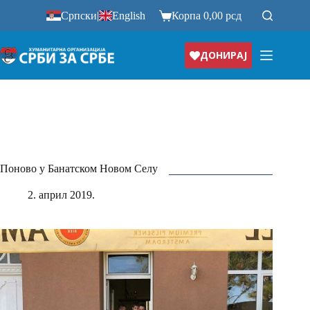
Прескочи
Српски
|
English
Корпа
0,00
рсд
на
ДОНИРАЈ
Поново у Банатском Новом Селу
2. април 2019.