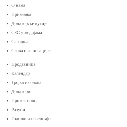
О нама
Признања
Донаторске кутије
СЗС у медијама
Сарадња
Слава организације
Продавница
Календар
Тројка из блока
Донатори
Проток новца
Рачуни
Годишњи извештаји