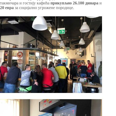
такмичара и гостију кафића
прикупљно 26.100 динара
и
20 евра
за социјално угрожене породице.