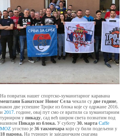
На повратак нашег спортско-хуманитарног каравана
мештани Банатског Новог Села
чекали су
две године
,
након две успешне Тројке из блока које су одржане 2016.
и
2017.
године, овај пут смо се вратили са хуманитарним
турниром у
пикаду
, сад већ широм света познатим под
називом
Пикадо из блока.
У суботу
30. марта
Caffe
MOZ
угостио је
36 такмичара
који су били подељени у
18 парова.
На турниру је заједничким снагама