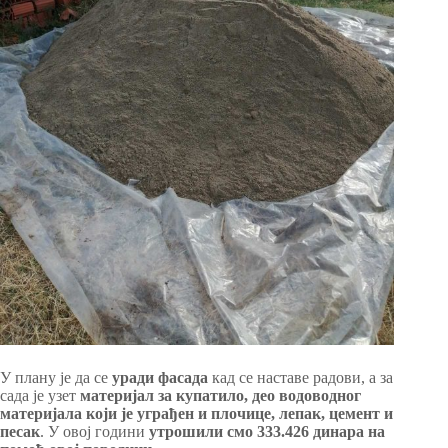
У плану је да се
уради фасада
кад се наставе радови, а за
сада је узет
материјал за купатило, део водоводног
материјала који је уграђен и плочице, лепак, цемент и
песак
. У овој години
утрошили смо 333.426 динара на