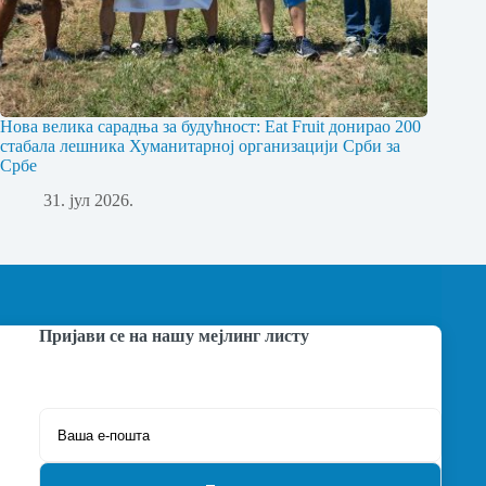
Нова велика сарадња за будућност: Eat Fruit донирао 200
стабала лешника Хуманитарној организацији Срби за
Србе
31. јул 2026.
Пријави се на нашу мејлинг листу