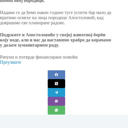
помоћ овој породици.
Надамо се да ћемо након године туге успети бар мало да
вратимо осмехе на лица породице Апостоловић, кад
довршимо све планиране радове.
Подржите и Апостоловиће у својој животној борби
коју воде, али и нас да наставимо храбро да корачамо
у даљем хуманитарном раду.
Рачуни и потврде финансиране помоћи
Преузмите