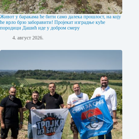
Живот у баракама ће бити само далека прошлост, на коју
ће врло брзо заборавити! Пројекат изградње куће
породици Дашић иде у добром смеру
4. август 2026.