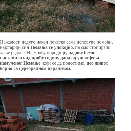
Нажалост, недуго након почетка саме испоруке помоћи,
најстарији син
Немања се упокојио,
па смо стопирали
даље радове. На молбу породице,
радове ћемо
наставити кад прође годину дана од упокојења
намученог Немање
, који се да подсетимо,
цео живот
борио са церебралном парализом.