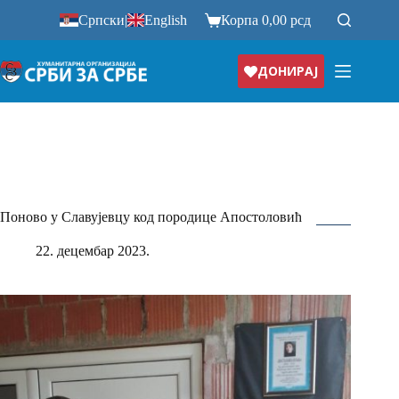
Прескочи
Српски
|
English
Корпа
0,00
рсд
на
ДОНИРАЈ
Поново у Славујевцу код породице Апостоловић
22. децембар 2023.