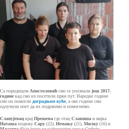
Са породицом
Апостоловић
смо се упознали
још 2017.
године
кад смо их посетили први пут. Наредне године
смо их помогли
доградњом куће
, а ове године смо
одлучили опет да их подржимо и помогнемо.
Славујевац
крај
Прешева
где отац
Славиша
и мајка
Наташа
подижу
Сару
(22),
Немању
(21),
Милку
(16) и
Младена
(9) је једно од најјужнијих села у Србији.