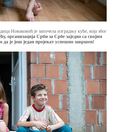
ица Новаковић је започела изградњу куће, која због
ћу, организација Срби за Србе заједно са својим
 да је још један пројекат успешно завршен!