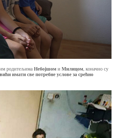
војим родитељима
Небојшом
и
Милицом
, коначно су
ићи имати све потребне услове за срећно