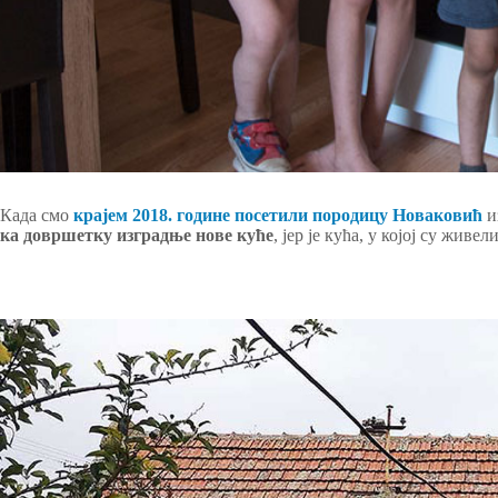
Када смо
крајем 2018. године посетили породицу Новаковић
и
ка довршетку изградње нове куће
, јер је кућа, у којој су жив