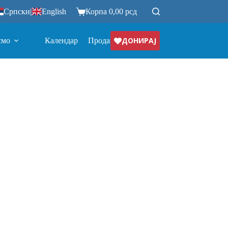
Српски
|
English
Корпа
0,00
рсд
ДОНИРАЈ
смо
Календар
Продавница