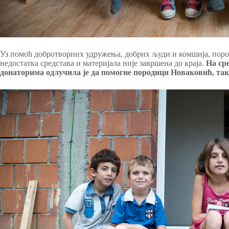
Уз помоћ добротворних удружења, добрих људи и комшија, пород
недостатка средстава и материјала није завршена до краја.
На сре
донаторима одлучила је да помогне породици Новаковић, тако