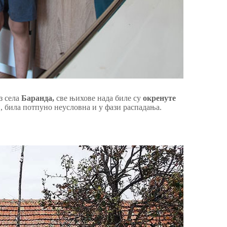
з села
Баранда,
све њихове нада биле су
окренуте
ели, била потпуно неусловна и у фази распадања.