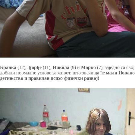
Бранка
(12),
Ђорђе
(11),
Никола
(9) и
Марко
(7), заједно са с
добили нормалне услове за живот, што значи да ће
мали Новаков
детињство и правилан психо-физички развој!