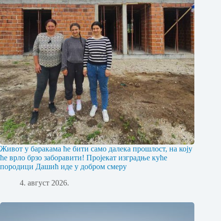
Живот у баракама ће бити само далека прошлост, на коју
ће врло брзо заборавити! Пројекат изградње куће
породици Дашић иде у добром смеру
4. август 2026.