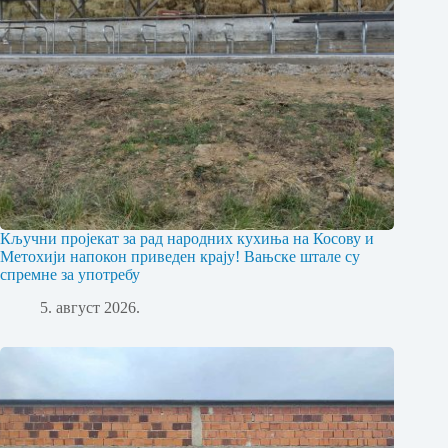
Кључни пројекат за рад народних кухиња на Косову и
Метохији напокон приведен крају! Вањске штале су
спремне за употребу
5. август 2026.