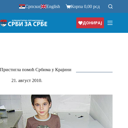
Прескочи
Српски
|
English
Корпа
0,00
рсд
на
ДОНИРАЈ
Пристигла помоћ Србима у Крајини
21. август 2010.