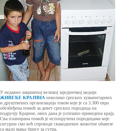
У недавно завршеној великој заједничкој акцији
ЖИВЕЋЕ КРАЈИНА
неколико српских хуманитарних
и друштвених организација током које је са 3.300 евра
обезбеђена помоћ за девет српских породица на
подручју Крајине, ових дана је успешно приведена крају.
Сва планирана помоћ је испооручена породицама које
сигурни смо већ спроводе свакодневне животне обавезе
са мало мање бриге за сутра.