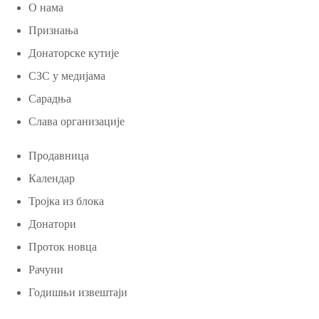
О нама
Признања
Донаторске кутије
СЗС у медијама
Сарадња
Слава организације
Продавница
Календар
Тројка из блока
Донатори
Проток новца
Рачуни
Годишњи извештаји