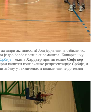
а да шири активности! Још једна екипа озбиљних,
а је део борбе против сиромаштва! Кошаркашку
Србије
– екипа
Хардвер
против екипе
Софтвер
–
 први капитен кошаркашке репрезентације Србије, и
ли забаву у такмичење, и водили екипе до тесног