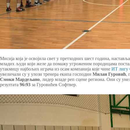
Мисија која је освојила свет у претходних шест година, настављ
младих људи који желе да помажу угроженим породицама постал
утакмицу најбољих играча из осам компанија које чине
ИТ лигу 
увеличали су у улози тренера екипа господин
Милан Гуровић
,
Смоки Мардељано
, лидер младе реп сцене региона. Они су уне
резултата
96:93
за Гуровићев Софтвер.