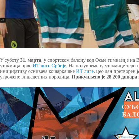
У суботу
31. марта
, у спортском балону код Осме гимназије на 
утакмица прве
ИT лиге Србије
. На полувремену утакмице терен 
иницијативу оснивача кошаркашке
ИT лиге
, цео дан претворен ј
угрожене вишедетних породица.
Прикупљено је 28.200 динара