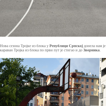
Нова сезона Тројке из блока у
Републици Српској
донела нам ј
караван Тројка из блока по први пут је стигао и до
Зворника
.