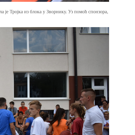
а је Тројка из блока у Зворнику. Уз помоћ спонзора,