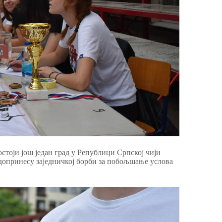
остоји још један град у Републици Српској чији
 допринесу заједничкој борби за побољшање услова