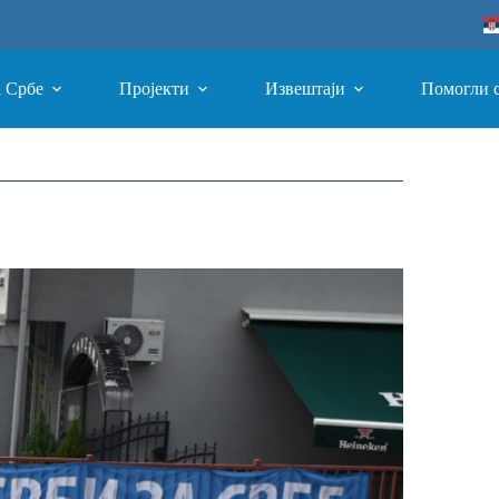
а Србе
Пројекти
Извештаји
Помогли 