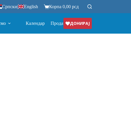
Српски
|
English
Корпа
0,00
рсд
ДОНИРАЈ
смо
Календар
Продавница