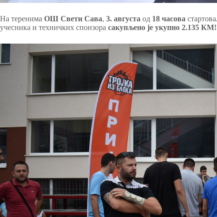
На теренима
ОШ Свети Сава
,
3. августа
од
18 часова
стартовал
учесника и техничких спонзора
сакупљено је укупно 2.135 КМ!