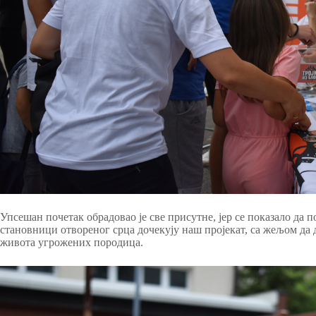
Упсешан почетак обрадовао је све присутне, јер се показало да п
становници отвореног срца дочекују наш пројекат, са жељом да
живота угрожених породица.