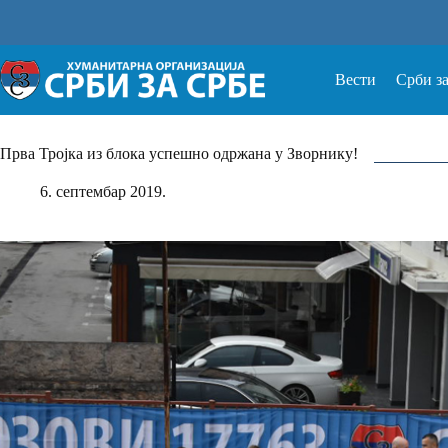
Прескочи
на
Вести
Срби з
Прва Тројка из блока успешно одржана у Зворнику!
6. септембар 2019.